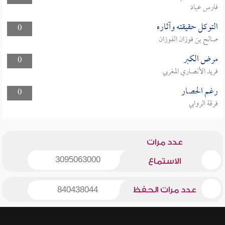
فارس عباد
التوكل حقيقته وآثاره
0
صالح بن فوزان الفوزان
مرض الكبر
0
فريد الأنصاري المغربي
رغم الحصار
0
فرقة الروابي
عدد مرات
3095063000
الاستماع
عدد مرات الحفظ
840438044