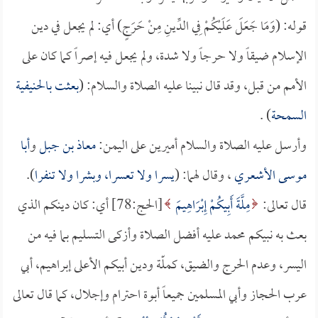
قوله: (وَمَا جَعَلَ عَلَيْكُمْ فِي الدِّينِ مِنْ حَرَجٍ) أي: لم يجعل في دين
الإسلام ضيقاً ولا حرجاً ولا شدة، ولم يجعل فيه إصراً كما كان على
الأمم من قبل، وقد قال نبينا عليه الصلاة والسلام: (
بعثت بالحنيفية
السمحة
) .
وأرسل عليه الصلاة والسلام أميرين على اليمن:
معاذ بن جبل
و
أبا
موسى الأشعري
، وقال لهما: (
يسرا ولا تعسرا، وبشرا ولا تنفرا
).
قال تعالى:
مِلَّةَ أَبِيكُمْ إِبْرَاهِيمَ
[الحج:78] أي: كان دينكم الذي
بعث به نبيكم محمد عليه أفضل الصلاة وأزكى التسليم بما فيه من
اليسر، وعدم الحرج والضيق، كملّة ودين أبيكم الأعلى إبراهيم، أبي
عرب الحجاز وأبي المسلمين جميعاً أبوة احترام وإجلال، كما قال تعالى