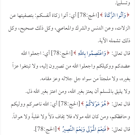
وتسليماً.
وَآتُوا الزَّكَاةَ
[الحج:78] أي: آتوا زكاة أنفسكم: بتصفيتها عن
الزلات، وعن الدنس والشرك والمعاصي، وكل ذلك صحيح، وكل
ذلك تشمله الآية.
قال تعالى:
وَاعْتَصِمُوا بِاللَّهِ
[الحج:78] أي: اجعلوا الله
عضدكم ووكيلكم واجعلوا الله من تصيرون إليه، ولا تبتغوا عزاً
بغيره، ولا ملجئاً من سواه جل جلاله وعز مقامه.
ولا يليق بالمسلم أن يعتز بغير الله، ومن اعتز بغير الله ذل.
قال تعالى:
هُوَ مَوْلاكُمْ
[الحج:78] أي: الله ناصركم ووليكم
وحافظكم، ومن كان الله مولاه فلا يخاف ذلاً ولا غلبةً ولا هواناً.
قال تعالى:
فَنِعْمَ الْمَوْلَى وَنِعْمَ النَّصِيرُ
[الحج:78].