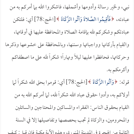
نبي، ولخير رسالة وأدومها وأشملها، فاشكروا الله بما أمركم به من
عبادته،
فَأَقِيمُوا الصَّلاةَ وَآتُوا الزَّكَاةَ
[الحج:78] أي: فلتكن
عبادتكم وشكركم لله بإقامة الصلاة والمحافظة عليها في أوقاتها،
والقيام بأركانها وواجباتها وسننها، وبالمحافظة على خشوعها وذكرها
وحركاتها، فحافظوا عليها ليلاً ونهاراً؛ شكراً لله على ما اصطفاكم
وأكرمكم به.
قوله:
وَآتُوا الزَّكَاةَ
[الحج:78] أي: قوموا بحق الله شكراً لما
أولاكم به، وأدوا حقوق عباد الله شكراً لله، لما أمركم الله به من
القيام بحقوق الناس: الفقراء والمساكين والمحتاجين والسائلين
والمحرومين، والزكاة لم تجب بحصصها وتفاصيلها إلا في السنة
الثانية من الهجرة في المدينة المنورة، وهذه الآية مكية فإن قيل: كيف