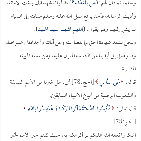
وسلم، ثم قال لهم: (
هل بلغتكم؟
) فقالوا: نشهد أنك بلغت الأمانة،
وأديت الرسالة، فأخذ يرفع صلى الله عليه وسلم سبابته إلى السماء
ثم يشير إليهم وهو يقول: (
اللهم اشهد اللهم اشهد
).
ونحن نشهد شهادة الحق بما بلغنا عنه وعن آبائنا وأجدادنا وشيوخنا،
وما وصل إلى أيدينا من الكتاب المنزل عليه، ومن سنته المبينة
المفسرة.
قوله:
عَلَى النَّاسِ
[الحج:78] أي: على غيرنا من الأمم السابقة
والشعوب الماضية من أتباع الأنبياء السابقين.
قال تعالى:
فَأَقِيمُوا الصَّلاةَ وَآتُوا الزَّكَاةَ وَاعْتَصِمُوا بِاللَّهِ
[الحج:78].
اشكروا نعمة الله عليكم بما أكرمكم به، حيث كنتم خير الأمم لخير