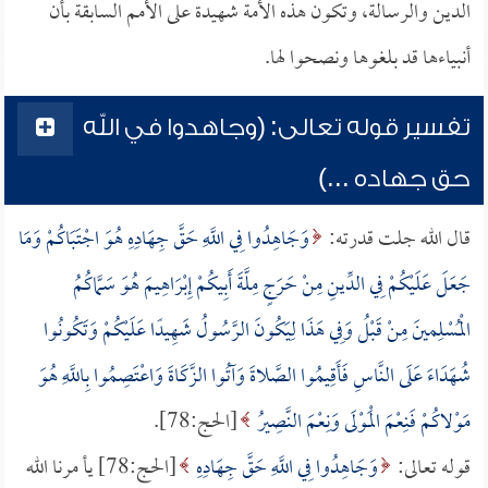
الدين والرسالة، وتكون هذه الأمة شهيدة على الأمم السابقة بأن
أنبياءها قد بلغوها ونصحوا لها.
تفسير قوله تعالى: (وجاهدوا في الله
حق جهاده ...)
قال الله جلت قدرته:
وَجَاهِدُوا فِي اللَّهِ حَقَّ جِهَادِهِ هُوَ اجْتَبَاكُمْ وَمَا
جَعَلَ عَلَيْكُمْ فِي الدِّينِ مِنْ حَرَجٍ مِلَّةَ أَبِيكُمْ إِبْرَاهِيمَ هُوَ سَمَّاكُمُ
الْمُسْلِمينَ مِنْ قَبْلُ وَفِي هَذَا لِيَكُونَ الرَّسُولُ شَهِيدًا عَلَيْكُمْ وَتَكُونُوا
شُهَدَاءَ عَلَى النَّاسِ فَأَقِيمُوا الصَّلاةَ وَآتُوا الزَّكَاةَ وَاعْتَصِمُوا بِاللَّهِ هُوَ
مَوْلاكُمْ فَنِعْمَ الْمَوْلَى وَنِعْمَ النَّصِيرُ
[الحج:78].
قوله تعالى:
وَجَاهِدُوا فِي اللَّهِ حَقَّ جِهَادِهِ
[الحج:78] يأ مرنا الله