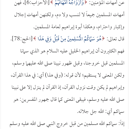
عن أمهات المؤمنين:
وَأَزْوَاجُهُ أُمَّهَاتُهُمْ
[الأحزاب:6]، فهن
أمهات المسلمين جميعاً لا لنسب ولا دم، ولكنهن أمهات إجلال
وإكبار واحترام، وهكذا أبوة إبراهيم لعامة المسلمين.
قال تعالى:
هُوَ سَمَّاكُمُ الْمُسْلِمينَ مِنْ قَبْلُ وَفِي هَذَا
[الحج:78].
فهم الكثيرون أن إبراهيم الخليل عليه السلام هو الذي سمانا
المسلمين قبل خروجنا، وقبل ظهور نبينا صلى الله عليهما وسلم،
ولكن المعنى لا يستقيم؛ لأن قوله: (وفي هذا) أي: في هذا القرآن،
وإبراهيم لم يكن وقت نزول القرآن، إذ القرآن لم ينزل إلا على نبينا
صلى الله عليه وسلم، فيبقى المعنى كما قال جمهور المفسرين: هو
سماكم أي: الله جل جلاله.
إذاً: سماكم الله مسلمين من قبل خروج النبي صلى الله عليه وسلم