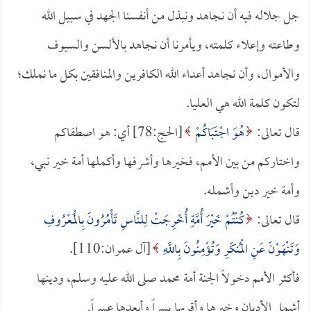
جل جلاله فيه أن نجاهد ونبذل من أنفسنا الجهد في سبيل الله
وطاعته وإعلاء كلمته، ويأمرنا أن نجاهد بالألسن والسيوف
والأموال، وأن نجاهد أعداء الله الكافرين والمنافقين بكل ما نملك؛
لتكون كلمة الله هي العليا.
قال تعالى:
هُوَ اجْتَبَاكُمْ
[الحج:78] أي: هو اصطفاكم
واختاركم من بين الأمم، فخيرها وأشرفها وأكملها أمة خير نبي،
وأمة خير دين وأشمله.
قال تعالى:
كُنْتُمْ خَيْرَ أُمَّةٍ أُخْرِجَتْ لِلنَّاسِ تَأْمُرُونَ بِالْمَعْرُوفِ
وَتَنْهَوْنَ عَنِ الْمُنكَرِ وَتُؤْمِنُونَ بِاللَّهِ
[آل عمران:110].
فأكثر الأمم دخولاً الجنة أمة محمد صلى الله عليه وسلم، ودينها
أشمل الأديان وخيرها وأقربها يسراً وأبعدها عسراً.