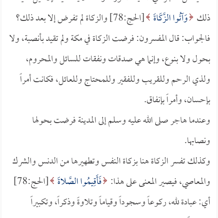
ذلك
وَآتُوا الزَّكَاةَ
[الحج:78] والزكاة لم تفرض إلا بعد ذلك؟
فالجواب: قال المفسرون: فرضت الزكاة في مكة ولم تقيد بأنصبة، ولا
بحول ولا بنوع، وإنما هي صدقات ونفقات للسائل والمحروم،
ولذي الرحم وللقريب وللفقير وللمحتاج وللعائل، فكانت أمراً
بإحسان، وأمراً بإنفاق.
وعندما هاجر صلى الله عليه وسلم إلى المدينة فرضت بحولها
ونصابها.
وكذلك تفسر الزكاة هنا بزكاة النفس وتطهيرها من الدنس والشرك
والمعاصي، فيصير المعنى على هذا:
فَأَقِيمُوا الصَّلاةَ
[الحج:78]
أي: عبادة لله، ركوعاً وسجوداً وقياماً وتلاوةً وذكراً، وتكبيراً