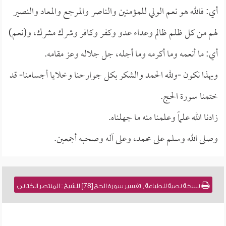
أي: فالله هو نعم الولي للمؤمنين والناصر والمرجع والمعاد والنصير
لهم من كل ظلم ظالم وعداء عدو وكفر وكافر وشرك مشرك، و(نعم)
أي: ما أنعمه وما أكرمه وما أجله، جل جلاله وعز مقامه.
وبهذا نكون -ولله الحمد والشكر بكل جوارحنا وخلايا أجسامنا- قد
ختمنا سورة الحج.
زادنا الله علماً وعلمنا منه ما جهلناه.
وصلى الله وسلم على محمد، وعلى آله وصحبه أجمعين.
نسخة نصية للطباعة , تفسير سورة الحج [78] للشيخ : المنتصر الكتاني