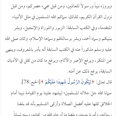
وبروزه نبياً ورسولاً للعالمين، ومن قبل مجيء عصركم، ومن قبل
نزول القرآن الكريم، كذلك سماكم الله المسلمين في ملل الأنبياء
المتقدمة، وفي الكتب السابقة: الزبور والتوراة والإنجيل، وبشر
بنبيكم وسماه أحمد، وبشر برسالتكم وسماها الإسلام، وكان صلى الله
عليه وسلم مذكوراً عنه في الكتب السابقة أنه يأمر بالمعروف، وينهى
عن المنكر، ويرفع الإصر والآثام، ويرفع ما كان من ثقل في الأديان
السابقة، يرفع ذلك عن أمته.
قال تعالى:
لِيَكُونَ الرَّسُولُ شَهِيدًا عَلَيْكُمْ
[الحج:78].
سمانا الله جل جلاله المسلمين؛ ليشهد علينا يوم القيامة نبينا أمام
الخلائق كلها عليه أفضل الصلاة وأزكى التسليم بأنه قد بلغنا
رسالته، وأمرنا بدينه، وبلغنا ما أوحاه الله من كتابه، وبينه تبياناً