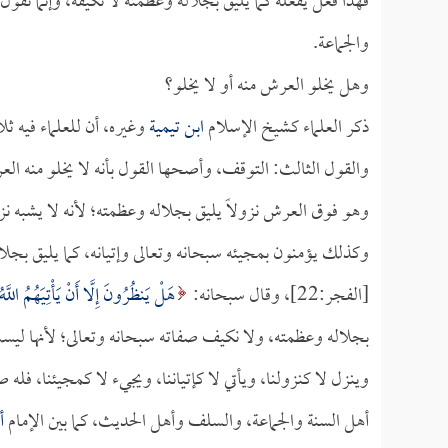
فهذا فعلٌ يفعله كما يليق بجلاله وعظمته لا نكيفه، وإنما نقو
والجماعة.
وهل يخلو العرش منه أو لا يخلو؟
ذكر العلماء كشيخ الإسلام
ابن تيمية
وغيره، أن للعلماء فيه ثلا
والقول الثالث: التوقف، وأصحها القول بأنه لا يخلو منه ال
وهو فوق العرش نزولاً يليق بجلاله وعظمته؛ لأنه لا يشبه نز
وكذلك يؤمنون بمجيئه سبحانه وتعالى وإتيانه، كما يليق بجلا
[الفجر:22]، وقال سبحانه:
هَلْ يَنظُرُونَ إِلَّا أَنْ يَأْتِيَهُمُ اللَّ
بجلاله وعظمته، ولا نكيف صفاته سبحانه وتعالى؛ لأنها ليست
وينزل لا كنزولنا، ويأتي لا كإتياننا، ويجيء لا كمجيئنا، ف
أهل السنة والجماعة، والسلف وأهل الحديث، كما بين الإمام
أ