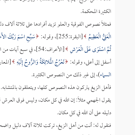
الكثيرة المحكمة.
فمثلاً نصوص الفوقية والعلو تزيد أفرادها على ثلاثة آلاف دل
الْعَلِيُّ الْعَظِيمُ
[البقرة:255]، وقوله:
سَبِّحِ اسْمَ رَبِّكَ الأَعْ
ثُمَّ اسْتَوَى عَلَى الْعَرْشِ
[الأعراف:54]، في سبع آيات من القرآن، وقوله:
أسفل إلى أعلى، وقوله:
تَعْرُجُ الْمَلائِكَةُ وَالرُّوحُ إِلَيْهِ
[المعارج:4]، وقول النبي صلى الله ع
السماء
)، إلى غير ذلك من النصوص الكثيرة.
فأهل الزيغ يتركون هذه النصوص كلها، ويتعلقون بالمتشابه.
يقول الجهمي مثلاً: إن الله في كل مكان، وليس فوق العرش ل
دليله على أن الله في كل مكان.
فنقول له: أنت من أهل الزيغ، تركت ثلاثة آلاف دليل واضح