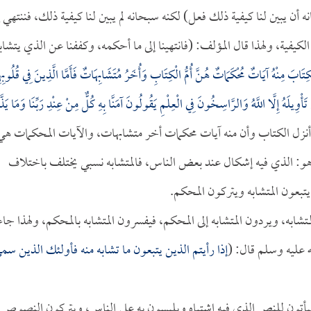
ن يبين لنا كيفية ذلك فعل) لكنه سبحانه لم يبين لنا كيفية ذلك، فننتهي إ
كيفية، ولهذا قال المؤلف: (فانتهينا إلى ما أحكمه، وكففنا عن الذي يتشاب
ِتَابَ مِنْهُ آيَاتٌ مُحْكَمَاتٌ هُنَّ أُمُّ الْكِتَابِ وَأُخَرُ مُتَشَابِهَاتٌ فَأَمَّا الَّذِينَ فِي قُلُوبِه
َمُ تَأْوِيلَهُ إِلَّا اللَّهُ وَالرَّاسِخُونَ فِي الْعِلْمِ يَقُولُونَ آمَنَّا بِهِ كُلٌّ مِنْ عِنْدِ رَبِّنَا وَمَا يَذَّ
وتعالى أنه أنزل الكتاب وأن منه آيات محكمات أخر متشابهات، والآيات المحكمات هي
هو: الذي فيه إشكال عند بعض الناس، فالمتشابه نسبي يختلف باختلاف
تبعون المتشابه ويتركون المحكم.
شابه، ويردون المتشابه إلى المحكم، فيفسرون المتشابه بالمحكم، ولهذا جاء
ه عليه وسلم قال: (
إذا رأيتم الذين يتبعون ما تشابه منه فأولئك الذين سم
 فيأتون للنص الذي فيه اشتباه ويلبسون به على الناس، ويتركون النصوص