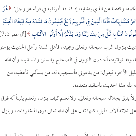
أحكمه، وكففنا عن الذي يتشابه، إذ كنا قد أمرنا به في قوله عز وجل:
هُوَ
ُتَشَابِهَاتٌ فَأَمَّا الَّذِينَ فِي قُلُوبِهِمْ زَيْغٌ فَيَتَّبِعُونَ مَا تَشَابَهَ مِنْهُ ابْتِغَاءَ الْفِتْنَةِ
ُولُونَ آمَنَّا بِهِ كُلٌّ مِنْ عِنْدِ رَبِّنَا وَمَا يَذَّكَّرُ إِلَّا أُوْلُوا الأَلْبَابِ
[آل عمران:7] ].
لحديث بنزول الرب سبحانه وتعالى ومجيئه، فأهل السنة وأهل الحديث يؤمنو
يا، وقد تواترت أحاديث النزول في الصحاح والسنن والمسانيد، وأن الله
 الليل الآخر، فيقول: من يدعوني فأستجيب له، من يسألني فأعطيه، من
لله هذا الحديث بأسانيد متعددة.
لاً يليق بجلاله سبحانه وتعالى، ولا نعلم كيف ينزل، ونعلم يقيناً أنه فوق
 ثلاثة آلاف دليل، كلها تدل على أن الله تعالى فوق المخلوقات، وينزل 