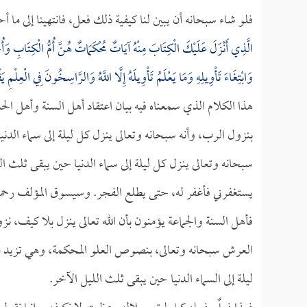
فلو شاء سبحانه أن يبين لنا كيفية ذلك فعل، فانتهينا إلى ما 
الَّذِي أَنْزَلَ عَلَيْكَ الْكِتَابَ مِنْهُ آيَاتٌ مُحْكَمَاتٌ هُنَّ أُمُّ الْكِتَابِ وَأُخَرُ م
وَابْتِغَاءَ تَأْوِيلِهِ وَمَا يَعْلَمُ تَأْوِيلَهُ إِلَّا اللَّهُ وَالرَّاسِخُونَ فِي الْعِلْمِ يَق
هذا الكلام الذي سمعناه فيه بيان اعتقاد أهل السنة وأهل ا
بنزول الرب، وأنه سبحانه وتعالى ينزل كل ليلة إلى سماء الدن
سبحانه وتعالى ينزل كل ليلة إلى سماء الدنيا حين يبقى ثلث
يستغفرني فأغفر له، حتى يطلع الفجر. وسيسوق المؤلف رحمه ا
فأهل السنة والجماعة يؤمنون بأن الله تعالى ينزل بلا كيف، نزو
العرش سبحانه وتعالى، بنصوص العلو المحكمة، وهي تزيد على
ليلة إلى السماء الدنيا حين يبقى ثلث الليل الآخر.