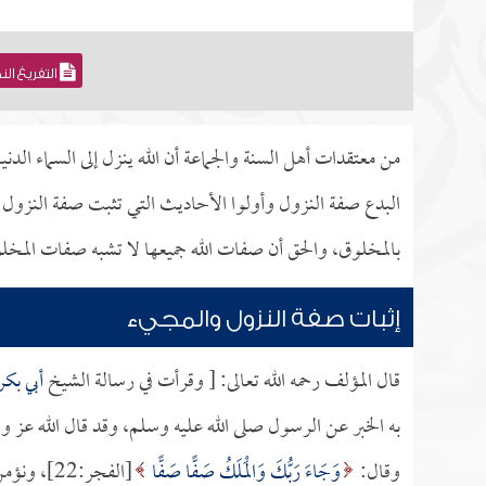
التفريغ ال
من معتقدات أهل السنة والجماعة أن الله ينزل إلى السماء الدن
البدع صفة النزول وأولوا الأحاديث التي تثبت صفة النزول 
بالمخلوق، والحق أن صفات الله جميعها لا تشبه صفات المخلوقي
إثبات صفة النزول والمجيء
قال المؤلف رحمه الله تعالى: [ وقرأت في رسالة الشيخ
أبي بكر
به الخبر عن الرسول صلى الله عليه وسلم، وقد قال الله عز 
وقال:
وَجَاءَ رَبُّكَ وَالْمَلَكُ صَفًّا صَفًّا
[الفجر:22]، ونؤمن بذلك كله على ما جاء بلا كيف.