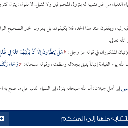
الدنيا، من غير تشبيه له بنزول المخلوقين ولا تمثيل. لا نقول: ينزل كنز
فيه إليه، ويقفون عند هذا الحد، فلا يكيفون، بل يمرون الخبر الصحيح الوا
لله تعالى.
لإتيان المذكوران في قوله عز وجل:
هَلْ يَنظُرُونَ إِلَّا أَنْ يَأْتِيَهُمُ اللَّهُ فِي ظُلَل
وَجَاءَ رَبُّكَ
يلي
إلى أهل جيلان: أن الله سبحانه ينزل إلى السماء الدنيا على ما صح به ال
متشابه منها إلى المحكم