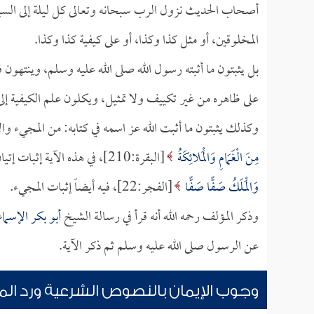
أصحاب الحديث نزول الرب سبحانه وتعالى كل ليلة إلى السماء 
المخلوقين، أو مثل كذا وكذا، أو على كيفية كذا وكذا.
بل يثبتون ما أثبته رسول الله صلى الله عليه وسلم، وينتهون 
على ظاهره من غير تكييف ولا تمثيل، ويكلون علم الكيفية إلى ا
وكذلك يثبتون ما أثبت الله عز اسمه في كتابه: من المجيء وا
مِنَ الْغَمَامِ وَالْمَلائِكَةُ
[البقرة:210]، في هذه الآية إثبات إتيان الله يوم القيامة إتياناً يليق بجلاله وعظمته، وقوله سبحانه:
وَالْمَلَكُ صَفًّا صَفًّا
[الفجر:22]، فيه أيضاً إثبات المجيء.
وذكر المؤلف رحمه الله أنه قرأ في رسالة الشيخ
أبو بكر الإسماع
عن الرسول صلى الله عليه وسلم ثم ذكر الآية.
وجوب الإيمان بالنصوص الشرعية ورد ال