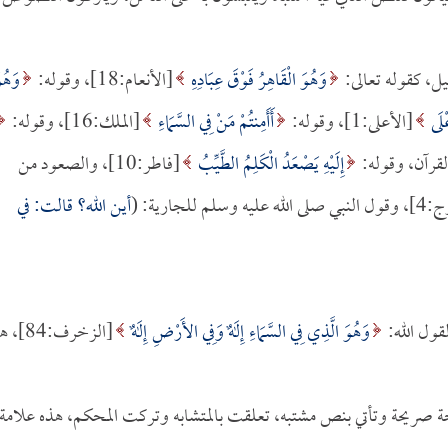
يل، كقوله تعالى:
وَهُوَ الْقَاهِرُ فَوْقَ عِبَادِهِ
[الأنعام:18]، وقوله:
وَهُو
لَى
[الأعلى:1]، وقوله:
أَأَمِنتُمْ مَنْ فِي السَّمَاءِ
[الملك:16]، وقوله:
إِلَيْهِ يَصْعَدُ الْكَلِمُ الطَّيِّبُ
[فاطر:10]، والصعود من
ليه وسلم للجارية: (
أين الله؟ قالت: في
قول الله:
وَهُوَ الَّذِي فِي السَّمَاءِ إِلَهٌ وَفِي الأَرْضِ إِلَهٌ
[الزخرف:84
ة صريحة وتأتي بنص مشتبه، تعلقت بالمتشابه وتركت المحكم، هذه علامة