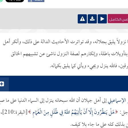
نصي الكامل
يا نزولاً يليق بجلاله، وقد تواترت الأحاديث الدالة على ذلك، وأنكر أهل
بتأويلات باطلة، وإنكارهم لصفة النزول ناشئ عن تشبيههم الخالق
ن، فالله ينزل ويجيء ويأتي كما يليق بكماله.
 الإسماعيلي
إلى أهل جيلان أن الله سبحانه ينزل إلى السماء الدنيا على ما ص
وجل:
هَلْ يَنظُرُونَ إِلَّا أَنْ يَأْتِيَهُمُ اللَّهُ فِي ظُلَلٍ مِنَ الْغَمَامِ
[البقرة:210]،