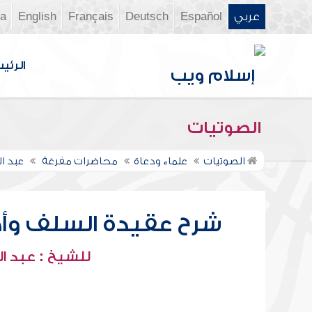
عربي
Español
Deutsch
Français
English
ia
الرئي
الصوتيات
الصوتيات
علماء ودعاة
محاضرات مفرغة
عبد ال
شرح عقيدة السلف وأص
للشيخ : عبد ال