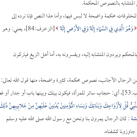
 المتشابه بالنصوص المحكمة.
مخلوقات محكمة واضحة لا لبس فيها، وأما هذا النص فإنا نرده إلى
وَهُوَ الَّذِي فِي السَّمَاءِ إِلَهٌ وَفِي الأَرْضِ إِلَهٌ
[الزخرف:84]، يعني: وهو
لمحكم ويردون المتشابه إليه، ويفسرونه به، أما أهل الزيغ فيتركون
عن الرجال الأجانب، نصوص محكمة، كثيرة واضحة، منها قول الله تعالى:
[الأحزاب:53]، أي: حجاب ساتر للمرأة، فيكون بينك وبينها باب أو جدار أو غ
 النَّبِيُّ قُلْ لِأَزْوَاجِكَ وَبَنَاتِكَ وَنِسَاءِ الْمُؤْمِنِينَ يُدْنِينَ عَلَيْهِنَّ مِنْ جَلابِيبِهِنَّ ذَلِكَ
شة
: كان الرجال يمرون بنا ونحن مع رسول الله صلى الله عليه وسلم
 جاوزونا كشفناه.