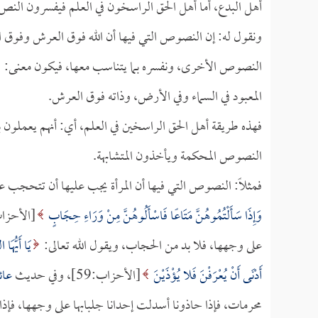
أهل البدع، أما أهل الحق الراسخون في العلم فيفسرون النص
ونقول له: إن النصوص التي فيها أن الله فوق العرش وفوق ال
النصوص الأخرى، ونفسره بما يتناسب معها، فيكون معنى:
المعبود في السماء وفي الأرض، وذاته فوق العرش.
فهذه طريقة أهل الحق الراسخين في العلم، أي: أنهم يعملون با
النصوص المحكمة ويأخذون المتشابهة.
فمثلاً: النصوص التي فيها أن المرأة يجب عليها أن تتحجب 
وَإِذَا سَأَلْتُمُوهُنَّ مَتَاعًا فَاسْأَلُوهُنَّ مِنْ وَرَاءِ حِجَابٍ
على وجهها، فلا بد من الحجاب، ويقول الله تعالى:
يَا أَيُّهَا
أَدْنَى أَنْ يُعْرَفْنَ فَلا يُؤْذَيْنَ
[الأحزاب:59]، وفي حديث
عائ
محرمات، فإذا حاذونا أسدلت إحدانا جلبابها على وجهها، فإذا