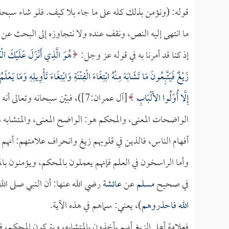
قوله: (ونؤمن بذلك كله على ما جاء بلا كيف. فلو شاء سبحانه أ
ما انتهى إليه النص، ونقف عنده ولا نتجاوزه إلى البحث عن ال
إذ كنا قد أمرنا به في قوله عز وجل:
هُوَ الَّذِي أَنْزَلَ عَلَيْكَ الْك
زَيْغٌ فَيَتَّبِعُونَ مَا تَشَابَهَ مِنْهُ ابْتِغَاءَ الْفِتْنَةِ وَابْتِغَاءَ تَأْوِيلِهِ وَمَا يَعْل
إِلَّا أُوْلُوا الأَلْبَابِ
[آل عمران:7])، فبيّن سبحانه 
الواضحات المعنى، والمحكم هو: الواضح المعنى، والمتشابه 
أفهام الناس، فالذين في قلوبهم زيغ وانحراف علامتهم: أنهم ي
وأما الراسخون في العلم فإنهم يعملون بالمحكم، ويؤمنون بالمت
في صحيح
مسلم
عن
عائشة
رضي الله عنها: أن النبي صلى الل
الله فاحذروهم
)، يعني: سماهم في هذه الآية.
فعلامة أهل الزيغ أنهم يأخذون بالمتشابه، ويتركون المحكم،