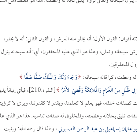
ل: ينزل سبحانه وتعالى نزولاً يليق بجلاله وعظمته. هذا هو معتقد أهل السن
ثة أقوال: القول الأول: أنه يخلو منه العرش، والقول الثاني: أنه لا يخلو،
عرش سبحانه وتعالى، وهذا هو الذي عليه المحققون، أي: أنه سبحانه ينزل
ول المخلوقين.
له وعظمته، كما قاله سبحانه:
وَجَاءَ رَبُّكَ وَالْمَلَكُ صَفًّا صَفًّا
هُ فِي ظُلَلٍ مِنَ الْغَمَامِ وَالْمَلائِكَةُ وَقُضِيَ الأَمْرُ
[البقرة:210]، فيأتي إتياناً يل
 كصفات خلقه، فهو يعلم لا كعلمنا، ويقدر لا كقدرتنا، ويرى لا كرؤيتن
له صفات تليق بجلاله وعظمته، والمخلوق له صفات تناسبه. هذا هو الذي علي
بو عثمان إسماعيل بن عبد الرحمن الصابوني
، ولهذا قال رحمه الله: ويثبت