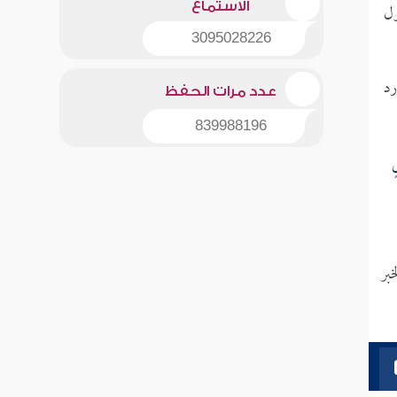
ول
الاستماع
3095028226
رد
عدد مرات الحفظ
839988196
ٍ
خبر