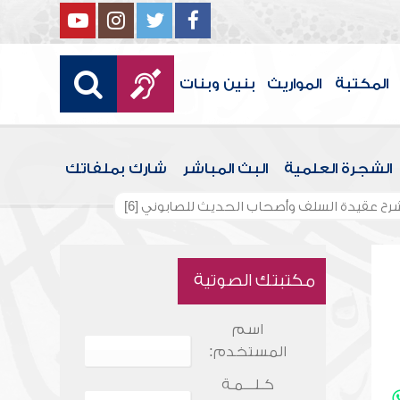
المكتبة
المواريث
بنين وبنات
الشجرة العلمية
البث المباشر
شارك بملفاتك
رح عقيدة السلف وأصحاب الحديث للصابوني [6]
مكتبتك الصوتية
اسم
المستخدم:
كـلـــمـة