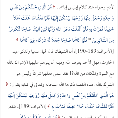
لآدم وحواء عند كلام إبليس إياهما:
هُوَ الَّذِي خَلَقَكُمْ مِنْ نَفْسٍ
وَاحِدَةٍ وَجَعَلَ مِنْهَا زَوْجَهَا لِيَسْكُنَ إِلَيْهَا فَلَمَّا تَغَشَّاهَا حَمَلَتْ حَمْلًا
خَفِيفًا فَمَرَّتْ بِهِ فَلَمَّا أَثْقَلَتْ دَعَوَا اللَّهَ رَبَّهُمَا لَئِنْ آتَيْتَنَا صَالِحًا لَنَكُونَنَّ
مِنَ الشَّاكِرِينَ
*
فَلَمَّا آتَاهُمَا صَالِحًا جَعَلاَ لَهُ شُرَكَاء فِيمَا آتَاهُمَا
[الأعراف:189-190]، أن الشيطان قال لهما: سميا ولدكما عبد
الحارث، فهل لأحد يعرف الله ودينه أن يتوهم عليهما الإشراك بالله
مع النبوة والمكان من الله؟! فقد سمى فعلهما شركاً وليس هو
الشرك بالله. هذه القصة ذكرها الله سبحانه وتعالى في كتابه يقول:
هُوَ الَّذِي خَلَقَكُمْ مِنْ نَفْسٍ وَاحِدَةٍ وَجَعَلَ مِنْهَا زَوْجَهَا لِيَسْكُنَ إِلَيْهَا
فَلَمَّا تَغَشَّاهَا حَمَلَتْ حَمْلًا خَفِيفًا فَمَرَّتْ بِهِ
[الأعراف:189]، ظاهر