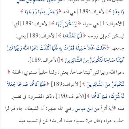
السياق أنه في آدم وحواء، فقوله:
هُوَ الَّذِي خَلَقَكُمْ مِنْ نَفْسٍ
وَاحِدَةٍ
[الأعراف:189] هي آدم
وَجَعَلَ مِنْهَا زَوْجَهَا
[الأعراف:1] هي حواء
لِيَسْكُنَ إِلَيْهَا
[الأعراف:189] أي:
ليسكن آدم إلى زوجه
فَلَمَّا تَغَشَّاهَا
[الأعراف:189] يعني:
جامعها
حَمَلَتْ حَمْلًا خَفِيفًا فَمَرَّتْ بِهِ فَلَمَّا أَثْقَلَتْ دَعَوَا اللَّهَ رَبَّهُمَا لَئِنْ
آتَيْتَنَا صَالِحًا لَنَكُونَنَّ مِنَ الشَّاكِرِينَ
[الأعراف:189].
دعوا الله ربهما لئن آتيتنا صالحاً، يعني: ولداً حليماً مستوي الخلقة
لَنَكُونَنَّ مِنَ الشَّاكِرِينَ
[الأعراف:189]
فَلَمَّا آتَاهُمَا صَالِحًا جَعَلاَ
لَهُ شُرَكَاء فِيمَا آتَاهُمَا
[الأعراف:190] ، ذكر المفسرون في تفسير
هذه الآية أثراً عن
ابن عباس
رضي الله عنهما: أن الشيطان جاء لهما لما
حملت حواء وقال لهما: سمياه عبد الحارث؛ لئن لم تسميه عبد