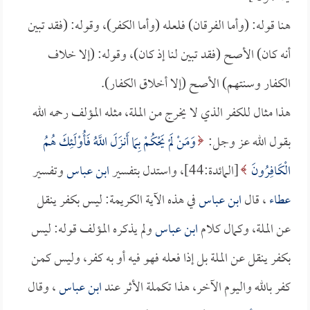
هنا قوله: (وأما الفرقان) فلعله (وأما الكفر)، وقوله: (فقد تبين
أنه كان) الأصح (فقد تبين لنا إذ كان)، وقوله: (إلا خلاف
الكفار وسنتهم) الأصح (إلا أخلاق الكفار).
هذا مثال للكفر الذي لا يخرج من الملة، مثله المؤلف رحمه الله
بقول الله عز وجل:
وَمَنْ لَمْ يَحْكُمْ بِمَا أَنزَلَ اللَّهُ فَأُوْلَئِكَ هُمُ
الْكَافِرُونَ
[المائدة:44]، واستدل بتفسير
ابن عباس
وتفسير
عطاء
، قال
ابن عباس
في هذه الآية الكريمة: ليس بكفر ينقل
عن الملة، وكمال كلام
ابن عباس
ولم يذكره المؤلف قوله: ليس
بكفر ينقل عن الملة بل إذا فعله فهو فيه أو به كفر، وليس كمن
كفر بالله واليوم الآخر، هذا تكملة الأثر عند
ابن عباس
، وقال