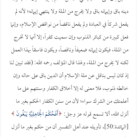
دينه باق وإيمانه باق ولا يخرج من الملة ولا ينتهي إيمانه؛ لأنه لم
يفعل شركاً في العبادة ولم يفعل ناقضاً من نواقض الإسلام، وإنما
فعل كبيرة من كبائر الذنوب وإن سميت كفراً، إلا أنها لا تخرج
من الملة، فيكون إيمانه ضعيفاً وناقصاً، ويكون فاسقاً بهذا العمل
لكنه لا يخرج من الملة، ولهذا قال المؤلف رحمه الله: (فقد تبين لنا
إذ كان ليس بناقل عن ملة الإسلام أن الدين باق على حاله وإن
خالطه ذنوب، فلا معنى له إلا أخلاق الكفار وسنتهم على ما
أعلمتك من الشرك سواء؛ لأن من سنن الكفار الحكم بغير ما
أنزل الله، ألا تسمع قوله عز وجل:
أَفَحُكْمَ الْجَاهِلِيَّةِ يَبْغُونَ
[المائدة:50]، تأويله عند أهل التفسير أن من حكم بغير ما أنزل