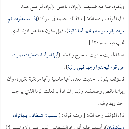
ويكون صاحبه ضعيف الإيمان وناقص الإيمان لو صح هذا.
قال المؤلف رحمه الله: [ وكذلك حديثه في المرأة: (
إذا استعطرت ثم
مرت بقوم يوجد ريحها أنها زانية
)، فهل يكون هذا على الزنا الذي
تجب فيه الحدود؟! ].
هذا الحديث حديث صحيح ولفظه: (
أيما امرأة استعطرت فمرت
على قوم ليجدوا ريحها فهي زانية
).
فالمؤلف يقول: الحديث معناه: أنها عاصية وأنها مرتكبة لكبيرة، وأن
إيمانها ناقص وضعيف، وليس المراد أنها فعلت الزنا الذي يوجب
الحد ويقام فيه.
قال المؤلف رحمه الله: [ ومثله قوله: (
المستبان شيطانان يتهاتران
ويتكاذبان
)، أفيتهم عليه أنه أراد الشيطانين الذين هم أولاد إبليس؟!