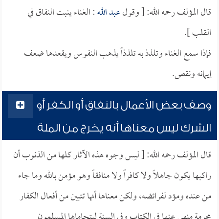
قال المؤلف رحمه الله: [ وقول
عبد الله
: الغناء ينبت النفاق في
القلب ].
فإذا سمع الغناء وتلذذ به تلذذاً يذهب النفوس ويقعدها ضعف
إيمانه ونقص.
وصف بعض الأعمال بالنفاق أو الكفر أو
الشرك ليس معناها أنه يخرج من الملة
قال المؤلف رحمه الله: [ ليس وجوه هذه الآثار كلها من الذنوب أن
راكبها يكون جاهلاً ولا كافراً ولا منافقاً وهو مؤمن بالله وما جاء
من عنده ومؤد لفرائضه، ولكن معناها أنها تتبين من أفعال الكفار
محرمة منهي عنها في الكتاب وفي السنة ليتحاماها المسلمون