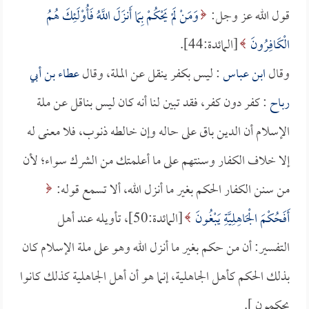
قول الله عز وجل:
وَمَنْ لَمْ يَحْكُمْ بِمَا أَنزَلَ اللَّهُ فَأُوْلَئِكَ هُمُ
الْكَافِرُونَ
[المائدة:44].
وقال
ابن عباس
: ليس بكفر ينقل عن الملة، وقال
عطاء بن أبي
رباح
: كفر دون كفر، فقد تبين لنا أنه كان ليس بناقل عن ملة
الإسلام أن الدين باق على حاله وإن خالطه ذنوب، فلا معنى له
إلا خلاف الكفار وسنتهم على ما أعلمتك من الشرك سواء؛ لأن
من سنن الكفار الحكم بغير ما أنزل الله، ألا تسمع قوله:
أَفَحُكْمَ الْجَاهِلِيَّةِ يَبْغُونَ
[المائدة:50]، تأويله عند أهل
التفسير: أن من حكم بغير ما أنزل الله وهو على ملة الإسلام كان
بذلك الحكم كأهل الجاهلية، إنما هو أن أهل الجاهلية كذلك كانوا
يحكمون ].