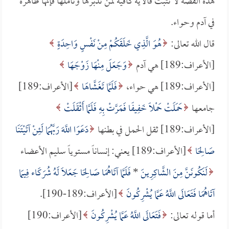
هذه القصة لا تثبت فالآية كافية لمن تدبرها وتأملها فإنها ظاهرة
في آدم وحواء.
قال الله تعالى:
هُوَ الَّذِي خَلَقَكُمْ مِنْ نَفْسٍ وَاحِدَةٍ
[الأعراف:189] هي آدم
وَجَعَلَ مِنْهَا زَوْجَهَا
[الأعراف:189] هي حواء،
فَلَمَّا تَغَشَّاهَا
[الأعراف:189]
جامعها
حَمَلَتْ حَمْلًا خَفِيفًا فَمَرَّتْ بِهِ فَلَمَّا أَثْقَلَتْ
[الأعراف:189] ثقل الحمل في بطنها
دَعَوَا اللَّهَ رَبَّهُمَا لَئِنْ آتَيْتَنَا
صَالِحًا
[الأعراف:189] يعني: إنساناً مستوياً سليم الأعضاء
لَنَكُونَنَّ مِنَ الشَّاكِرِينَ
*
فَلَمَّا آتَاهُمَا صَالِحًا جَعَلاَ لَهُ شُرَكَاء فِيمَا
آتَاهُمَا فَتَعَالَى اللَّهُ عَمَّا يُشْرِكُونَ
[الأعراف:189-190].
أما قوله تعالى:
فَتَعَالَى اللَّهُ عَمَّا يُشْرِكُونَ
[الأعراف:190]