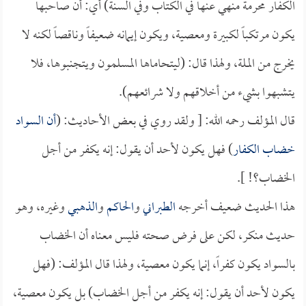
الكفار محرمة منهي عنها في الكتاب وفي السنة) أي: أن صاحبها
يكون مرتكباً لكبيرة ومعصية، ويكون إيمانه ضعيفاً وناقصاً لكنه لا
يخرج من الملة، ولهذا قال: (ليتحاماها المسلمون ويتجنبوها، فلا
يتشبهوا بشيء من أخلاقهم ولا شرائعهم).
قال المؤلف رحمه الله: [ ولقد روي في بعض الأحاديث: (
أن السواد
خضاب الكفار
) فهل يكون لأحد أن يقول: إنه يكفر من أجل
الخضاب؟! ].
هذا الحديث ضعيف أخرجه
الطبراني
و
الحاكم
و
الذهبي
وغيره، وهو
حديث منكر، لكن على فرض صحته فليس معناه أن الخضاب
بالسواد يكون كفراً، إنما يكون معصية، ولهذا قال المؤلف: (فهل
يكون لأحد أن يقول: إنه يكفر من أجل الخضاب) بل يكون معصية،