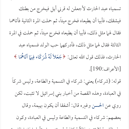
تسمياه عبد الحارث لأجعلن له قرني أيل فيخرج من بطنك
فيشقك، فأبيا أن يطيعاه فخرج ميتاً، ثم حملت المرة الثانية فأتاهما
فقال لهما مثل ذلك، فأبيا أن يطيعاه فخرج ميتاً، ثم حملت في المرة
الثالثة فقال لهما مثل ذلك، فأدركهما حب الولد فسمياه عبد
الحارث، فذلك قول الله تعالى:
جَعَلاَ لَهُ شُرَكَاء فِيمَا آتَاهُمَا
[الأعراف:190].
قوله: (شركاء) يعني: شركاء في التسمية والطاعة، وليس شركاً
في العبادة، وهذه القصة من أخبار بني إسرائيل لا تثبت، لكن
روي عن
الحسن
وغيره قال: أشفقا أن يكون بهيمة، وقال
بعضهم: شركاء في التسمية والطاعة وليس في العبادة، وكون