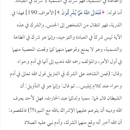
وأطاعاه في التسمية، فهو شرك في التسمية لا شرك في العبادة.
أما قوله:
فَتَعَالَى اللَّهُ عَمَّا يُشْرِكُونَ
[الأعراف:190] فهذا في
الذرية، فهو انتقال من الشخص إلى الجنس, والشرك في هذه
الآية ليس شركاً في العبادة والتوحيد، وإنما هو شرك في الطاعة
والتسمية، وهو لا يمنع وقوعهما منهما كما وقعت المعصية منهما
في أول الأمر، والمؤلف رحمه الله ذهب إلى أنها في آدم وحواء
وقال: (فمن الشاهد على الشرك في التنزيل قول الله تعالى في آدم
وحواء عند كلام إبليس... ثم قال: وإنما هو في التأويل: أن
الشيطان قال لهما: سميا ولدكما عبد الحارث، فهل لأحد يعرف
الله ودينه أن يتوهم عليهما الإشراك بالله مع النبوة؟!) فالمقصود:
أن الله أخبر أنه وقع منهما الشرك، وآدم نبي عليه الصلاة