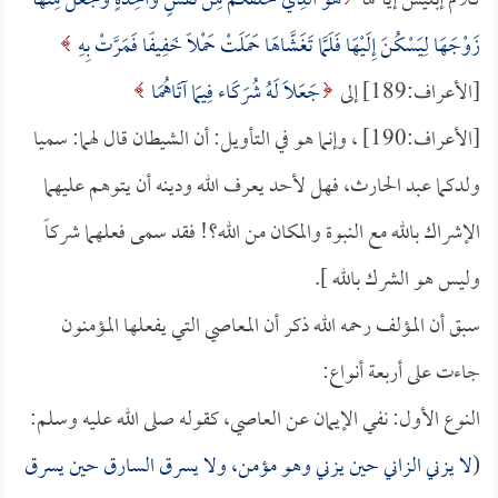
كلام إبليس إياهما
هُوَ الَّذِي خَلَقَكُمْ مِنْ نَفْسٍ وَاحِدَةٍ وَجَعَلَ مِنْهَا
زَوْجَهَا لِيَسْكُنَ إِلَيْهَا فَلَمَّا تَغَشَّاهَا حَمَلَتْ حَمْلًا خَفِيفًا فَمَرَّتْ بِهِ
[الأعراف:189] إلى
جَعَلاَ لَهُ شُرَكَاء فِيمَا آتَاهُمَا
[الأعراف:190] ، وإنما هو في التأويل: أن الشيطان قال لهما: سميا
ولدكما عبد الحارث، فهل لأحد يعرف الله ودينه أن يتوهم عليهما
الإشراك بالله مع النبوة والمكان من الله؟! فقد سمى فعلهما شركاً
وليس هو الشرك بالله ].
سبق أن المؤلف رحمه الله ذكر أن المعاصي التي يفعلها المؤمنون
جاءت على أربعة أنواع:
النوع الأول: نفي الإيمان عن العاصي، كقوله صلى الله عليه وسلم:
(
لا يزني الزاني حين يزني وهو مؤمن، ولا يسرق السارق حين يسرق