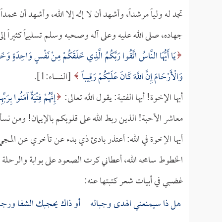
تجد له ولياً مرشداً، وأشهد أن لا إله إلا الله، وأشهد أن محم
جهاده، صلى الله عليه وعلى آله وصحبه وسلم تسليماً كثيراً إلى
يَا أَيُّهَا النَّاسُ اتَّقُوا رَبَّكُمُ الَّذِي خَلَقَكُمْ مِنْ نَفْسٍ وَاحِدَةٍ وَخَلَ
وَالْأَرْحَامَ إِنَّ اللَّهَ كَانَ عَلَيْكُمْ رَقِيباً
[النساء:1].
أيها الإخوة! أيها الفتية: يقول الله تعالى:
إِنَّهُمْ فِتْيَةٌ آمَنُوا بِرَ
معاشر الأحبة! الذين ربط الله على قلوبكم بالإيمان! ومن نسأ
أيها الإخوة في الله: أعتذر بادئ ذي بدء عن تأخري عن الم
الخطوط سامحه الله، أعطاني كرت الصعود على بوابة والرحلة
غضبي في أبيات شعر كتبتها عنه:
هل ذا سيمنعني الهدى وجباله أو ذاك يحجبك الشفا ورجا