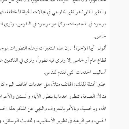
عنده تهيؤاً لأن تتغير أحواله، تجد عنده تهيؤاً لأن يغير من ط
والتغير الثاني: هو تغير خارجي في مجالات الحياة المختلفة، 
موجود في المجتمعات، وكما هو موجود في النفوس، وترى النفو
خاص.
أقول -أيها الإخوة!-: إن هذه المتغيرات وهذه التطورات موجو
قطاع عام أو خاص إلا وترى فيه تطوراً، وترى في القائمين عل
أساليب الخدمات التي تقدم للناس.
خذوا أمثلة لذلك: الهاتف مثلاً، هل خدمات الهاتف اليوم كال
مثالاً: الصحة، تتطور خدماتها بتطور الأيام والسنين والأعو
الله، وبالحسبة، وبالأمر بالمعروف والنهي عن المنكر هذا ا
الحس، وهو الرغبة في تطوير الأساليب، وتحديث الوسائل، 