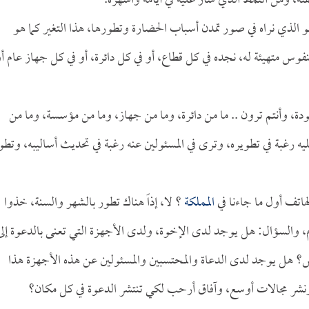
ريقته، ومن النمط الذي سار عليه في أيامه وأشهره.
فهو الذي نراه في صور تمدن أسباب الحضارة وتطورها، هذا التغير كما هو
س متهيئة له، نجده في كل قطاع، أو في كل دائرة، أو في كل جهاز عام أ
دة، وأنتم ترون .. ما من دائرة، وما من جهاز، وما من مؤسسة، وما من
يه رغبة في تطويره، وترى في المسئولين عنه رغبة في تحديث أساليبه، وتطو
هاتف أول ما جاءنا في
المملكة
؟ لا، إذاً هناك تطور بالشهر والسنة، خذوا
ام، والسؤال: هل يوجد لدى الإخوة، ولدى الأجهزة التي تعنى بالدعوة إلى
لحس؟ هل يوجد لدى الدعاة والمحتسبين والمسئولين عن هذه الأجهزة هذا
ونشر مجالات أوسع، وآفاق أرحب لكي تنتشر الدعوة في كل مكان؟