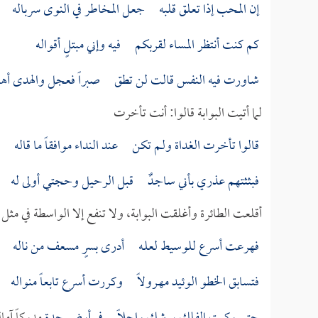
إن المحب إذا تعلق قلبه جعل المخاطر في النوى سرباله
كم كنت أنتظر المساء لقربكم فيه وإني مبتلٍ أقواله
شاورت فيه النفس قالت لن تطق صبراً فعجل والهدى أه
لما أتيت البوابة قالوا: أنت تأخرت
قالوا تأخرت الغداة ولـم تكن عند النداء موافقاً ما قاله
فبثثتهم عذري بأني ساجـدٌ قبل الرحيل وحجتي أولى له
أقلعت الطائرة وأغلقت البوابة، ولا تنفع إلا الواسطة في مثل
فهرعت أسرع للوسيط لعلـه أدرى بسرٍ مسعف من ناله
فتسابق الخطو الوئيد مهـرولاً وكررت أسرع تابعاً منواله