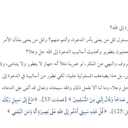
إلى الله؟
مسئول كل من يعنى بأمر الدعوة، وأنتم منهم؟ وكل من يعنى بشأن الأمر
 معنيون بتطوير وتحديث أساليب الدعوة إلى الله جل وعلا؟
المعروف والنهي عن المنكر، لو ضربنا مثلاً أنه جهاز لا يتطور ولا يتنامى، ولا
، بل هذا يضاعف المسئولية علينا، لكي نطور من أساليبنا في الدعوة إلى
ل وعلا، وما لنا ألا نفعل ذلك والله سبحانه وتعالى قد أثنى على الدعاة،
َ صَالِحاً وَقَالَ إِنَّنِي مِنَ الْمُسْلِمِينَ
[فصلت:33]..
ادْعُ إِلَى سَبِيلِ رَبِّكَ
1]..
قُلْ هَذِهِ سَبِيلِي أَدْعُو إِلَى اللَّهِ عَلَى بَصِيرَةٍ أَنَا وَمَنِ اتَّبَعَنِي