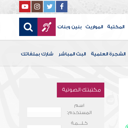
المكتبة
المواريث
بنين وبنات
الشجرة العلمية
البث المباشر
شارك بملفاتك
مكتبتك الصوتية
اسم
المستخدم:
كـلـــمـة