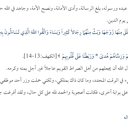
داً عبده ورسوله، بلغ الرسالة، وأدى الأمانة، ونصح الأمة، وجاهد في الله ح
 يوم الدين.
قَ مِنْهَا زَوْجَهَا وَبَثَّ مِنْهُمَا رِجَالاً كَثِيراً وَنِسَاءً وَاتَّقُوا اللَّهَ الَّذِي تَسَاءَلُونَ بِهِ
بِّهِمْ وَزِدْنَاهُمْ هُدىً
*
وَرَبَطْنَا عَلَى قُلُوبِهِمْ
[الكهف:13-14].
ل الله أن يجعلهم من أهل الصراط القويم عاجلاً غير آجل بمنه وكرمه.
جيء في الوقت المحدد، وما كان ذاك بملكي، ولكني حملت وزر أحد موظفي
 على بوابة أخرى، فكانت أعجوبة والحمد لله على كل حال، ولقد أفرغت ج
له