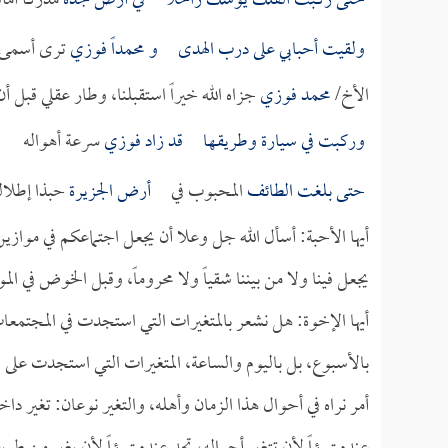
حتى ركبت الفلك يوشك راحلاً في أرض
جدة
مدركاً آمال
ولقيت أحبابي على درب الهدى و
محمداً فوزي
ترى أسمى 
الأخ/
محمد فوزي
جزاه الله خيراً استقبلنا، وطار عقلي قبل أ
وركبت في سيارة وطريقـها قد زاد
فوزي
سرعة أهواله
حتى بلغت
الطائف
المحبوب في
أرض الجزيرة
حبذا إطلال
أيها الأحبة: أسأل الله جل وعلا أن يجعل اجتماعكم في موازين
يجعل فينا ولا من بيننا شقياً ولا محروماً، وقبل الخوض في الم
أيها الإخوة: هل نشعر بالمتغيرات التي استجدت في المجتمعات
بالأسبوع، بل باليوم والساعة، المتغيرات التي استجدت على 
أمر نراه في أحوال هذا الزمان وأهله، والتغير نوعان: تغير دا