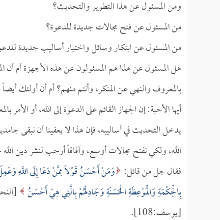
ومن المسئول عن هذا التطوير والتحديث؟
من المسئول عن فتح مجالات جديدة للدعوة؟
من المسئول عن ابتكار وسائل واختيار أساليب جديدة للدعوة 
هل المسئول عن هذا هم المسئولون عن هذه الأجهزة أم أن ال
بالمعروف والنهي عن المنكر، وأنتم منهم؟ أم أن أولئك أيضاً
أيها الأحبة: إن الجهاز القائم على الدعوة إلى الله، أو الأمر ب
يدخل التحديث في أساليبه، فإن هذا لا يعفينا أن نبقى جامدين
الله، ولكي نفتح مجالات أوسع، وآفاقاً أرحب لنشر دين الله ج
فقال جل من قائل:
وَمَنْ أَحْسَنُ قَوْلاً مِمَّنْ دَعَا إِلَى اللَّهِ وَعَمِل
بِالْحِكْمَةِ وَالْمَوْعِظَةِ الْحَسَنَةِ وَجَادِلْهُمْ بِالَّتِي هِيَ أَحْسَنُ
[النحل:25
[يوسف:108].