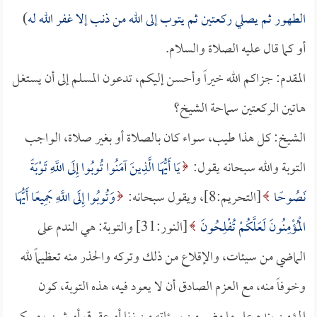
الطهور ثم يصلي ركعتين ثم يتوب إلى الله من ذنب إلا غفر الله له
)
أو كما قال عليه الصلاة والسلام.
المقدم: جزاكم الله خيراً وأحسن إليكم، تدعون المسلم إلى أن يستغل
هاتين الركعتين سماحة الشيخ؟
الشيخ: كل هذا طيب، سواء كان بالصلاة أو بغير صلاة، الواجب
التوبة والله سبحانه يقول:
يَا أَيُّهَا الَّذِينَ آمَنُوا تُوبُوا إِلَى اللَّهِ تَوْبَةً
نَصُوحًا
[التحريم:8]، ويقول سبحانه:
وَتُوبُوا إِلَى اللَّهِ جَمِيعًا أَيُّهَا
الْمُؤْمِنُونَ لَعَلَّكُمْ تُفْلِحُونَ
[النور:31] والتوبة: هي الندم على
الماضي من سيئات، والإقلاع من ذلك وتركه والحذر منه تعظيماً لله
وخوفاً منه، مع العزم الصادق أن لا يعود فيه، هذه التوبة، كون