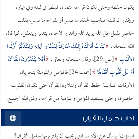
يكون حفظه وحتى تكون قراءته مثمرة، فينظر في ليله وفي نهاره
ويختار الوقت المناسب لحفظ ما تيسر أو لقراءة ما تيسر، بقلب
حاضر مقبل على الله يريد الله والدار الآخرة، يتدبر ويتعقل، كما قال
الله سبحانه:
كِتَابٌ أَنزَلْنَاهُ إِلَيْكَ مُبَارَكٌ لِيَدَّبَّرُوا آيَاتِهِ وَلِيَتَذَكَّرَ أُوْلُوا
الأَلْبَابِ
[ص:29]، وقال سبحانه وتعالى:
أَفَلا يَتَدَبَّرُونَ الْقُرْآنَ
أَمْ عَلَى قُلُوبٍ أَقْفَالُهَا
[محمد:24] فالمؤمن والمؤمنة يتحريان
الأوقات المناسبة لحفظ القرآن ولتلاوة القرآن حتى تكون القلوب
حاضرة، وحتى يستفيد المؤمن والمؤمنة من قراءته، وفق الله الجميع.
آداب حامل القرآن
السؤال: يسأل عن الآداب التي يجب أن يلتزم بها حامل القرآن؟