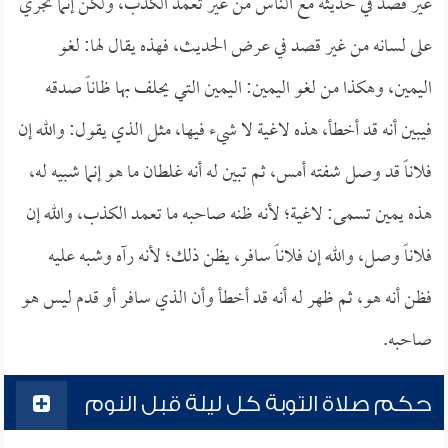
غير قصد في حديثه مع الناس من غير تعمد الكذب، ولكن إنما تجري
على لسانه من غير قصد في عرض الحديث، فهذه يقال لها: لغو
اليمين، وهكذا من لغو اليمين: اليمين التي يحلف بها ظاناً صدقه
فيبين أنه قد أخطأ، هذه لاغية لا شيء فيها، مثل الذي يقول: والله إن
فلاناً قد وصل شفته أمس، ثم تبين له أنه غلطان ما هو إنما شبيه له،
هذه يمين تسمى: لاغية؛ لأنه ظنه صاحبه ما تعمد الكذب، والله إن
فلاناً وصل، والله إن فلاناً سافر، يظن ذلك؛ لأنه رآه وشبه عليه
فظن أنه هو، ثم ظهر له أنه قد أخطأ وأن الذي سافر أو قدم ليس هو
صاحبه.
حكم صلاة التوبة كل ليلة قبل النوم