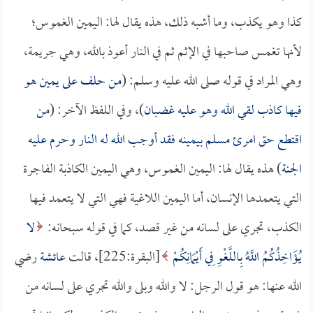
كذا وهو يكذب، وما أشبه ذلك، هذه يقال لها: اليمين الغموس؛
لأنها تغمس صاحبها في الإثم ثم في النار أعوذ بالله، وهي جريمة،
وهي المراد في قوله صلى الله عليه وسلم: (
من حلف على يمين هو
فيها كاذب لقي الله وهو عليه غضبان
)، وفي اللفظ الآخر: (
من
اقتطع حق امرئ مسلم بيمينه فقد أوجب الله له النار وحرم عليه
الجنة
) هذه يقال لها: اليمين الغموس، وهي اليمين الكاذبة الفاجرة
التي يتعمدها الإنسان، أما اليمين اللاغية فهي التي لا يتعمد فيها
الكذب، تجري على لسانه من غير قصد، كما في قوله سبحانه:
لا
يُؤَاخِذُكُمُ اللَّهُ بِاللَّغْوِ فِي أَيْمَانِكُمْ
[البقرة:225]، قالت
عائشة
رضي
الله عنها: هو قول الرجل: لا والله وبلى والله تجري على لسانه من