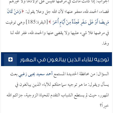
الجواب: إذا كانت ماتت في مرضها فليس على أولادها ولا غيرهم
قضاء، الحمد لله، معفو عنها؛ لأن الله جل وعلا يقول:
وَمَنْ كَانَ
مَرِيضًا أَوْ عَلَى سَفَرٍ فَعِدَّةٌ مِنْ أَيَّامٍ أُخَرَ
[البقرة:185] وهي توفيت
في مرضها فلا شيء عليها ولا يقضى عنها والحمد لله، غفر الله لنا
ولها.
توجيه للآباء الذين يبالغون في المهور
السؤال: من محافظة الحديدة المستمع
أحمد سعيد يحيى زغبي
بعث
يسأل ويقول: ما هو توجيه سماحتكم للآباء الذين يبالغون في
المهور، حيث لم يستطع الشباب التقدم للحياة الزوجية، جزاكم الله
خيراً؟