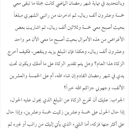
وبالتحديد في نهاية شهر رمضان الماضي كانت جملة ما تبقى معي
خمسة وعشرون ألف ريـال، ثم ادخرت من راتبي الشهري مبلغاً
بحيث أصبح معي خمسة وثلاثين ألف ريـال، ثم اشتريت بعض
الأغراض من هذه الأموال بحيث أصبح ما معي الآن هو واحد
وعشرون ألف ريـال، وهكذا فإن المبلغ يزيد وينقص، فكيف أخرج
الزكاة هذا العام؟ وهل يتم تقدير الزكاة على ما أملك ويكون تحت
يدي في شهر رمضان القادم إن شاء الله، أم على الخمسة والعشرين
الألف، وجهوني جزاكم الله خيراً؟
الجواب: عليك أن تخرج الزكاة عن المبلغ الذي يحول عليه الحول،
إذا حال الحول على خمسة وعشرين زكيت خمسة وعشرين، وإذا حال
على أكثر منها فزكه، أما الشيء الذي يأتي إليك من راتب أو غيره ثم