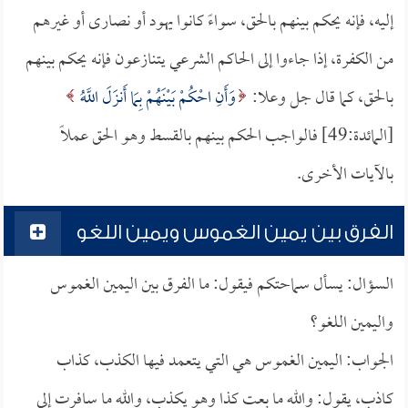
إليه، فإنه يحكم بينهم بالحق، سواءً كانوا يهود أو نصارى أو غيرهم
من الكفرة، إذا جاءوا إلى الحاكم الشرعي يتنازعون فإنه يحكم بينهم
بالحق، كما قال جل وعلا:
وَأَنِ احْكُمْ بَيْنَهُمْ بِمَا أَنزَلَ اللَّهُ
[المائدة:49] فالواجب الحكم بينهم بالقسط وهو الحق عملاً
بالآيات الأخرى.
الفرق بين يمين الغموس ويمين اللغو
السؤال: يسأل سماحتكم فيقول: ما الفرق بين اليمين الغموس
واليمين اللغو؟
الجواب: اليمين الغموس هي التي يتعمد فيها الكذب، كذاب
كاذب، يقول: والله ما بعت كذا وهو يكذب، والله ما سافرت إلى