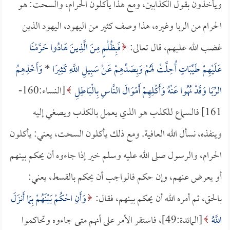
ويأخذون بقول الكذابين، ومع هذا يأكلون الحرام، والسحت: هو
الحرام من الربا وغيره، هذا وصف كثير من اليهود، اليهود الذين
غضب الله عليهم، قال تعالى:
فَبِظُلْمٍ مِنَ الَّذِينَ هَادُوا حَرَّمْنَا
عَلَيْهِمْ طَيِّبَاتٍ أُحِلَّتْ لَهُمْ وَبِصَدِّهِمْ عَنْ سَبِيلِ اللَّهِ كَثِيرًا
*
وَأَخْذِهِمُ
الرِّبَا وَقَدْ نُهُوا عَنْهُ وَأَكْلِهِمْ أَمْوَالَ النَّاسِ بِالْبَاطِلِ
[النساء:160-
161] فالسماع للكذب هو الذي يعمل بالكذب ويصغي إليه
وينفذه، نسأل الله العافية. ومع ذلك يأكلون السحت، يعني: يأكلون
الحرام، والرسول صلى الله عليه وسلم خير إذا جاءوه أن يحكم بينهم
أو يعرض عنهم، وإن حكم فالواجب أن يحكم بالقسط، يعني:
بالحق، ثم أمره الله أن يحكم بينهم، فقال:
وَأَنِ احْكُمْ بَيْنَهُمْ بِمَا أَنزَلَ
اللَّهُ
[المائدة:49]، فاستقر الأمر على أنهم متى جاءوه وتحاكموا