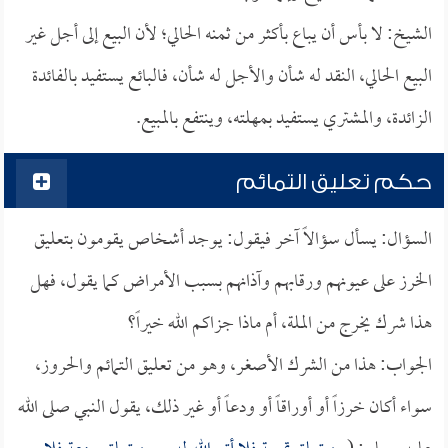
الشيخ: لا بأس أن يباع بأكثر من ثمنه الحالي؛ لأن البيع إلى أجل غير
البيع الحالي، النقد له شأن والأجل له شأن، فالبائع يستفيد بالفائدة
الزائدة، والمشتري يستفيد بمهلته، وينتفع بالمبيع.
حكم تعليق التمائم
السؤال: يسأل سؤالاً آخر فيقول: يوجد أشخاص يقومون بتعليق
الخرز على عيونهم ورقابهم وآذانهم بسبب الأمراض كما يقول، فهل
هذا شرك يخرج من الملة، أم ماذا جزاكم الله خيراً؟
الجواب: هذا من الشرك الأصغر، وهو من تعليق التمائم والحروز،
سواء أكان خرزاً أو أوراقاً أو ودعاً أو غير ذلك، يقول النبي صلى الله