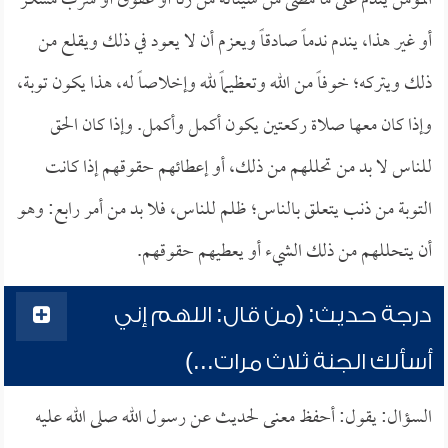
المؤمن يندم على ما مضى من سيئاته من زنا أو عقوق أو شرب مسكر
أو غير هذا، يندم ندماً صادقاً ويعزم أن لا يعود في ذلك ويقلع من
ذلك ويتركه؛ خوفاً من الله وتعظيماً لله وإخلاصاً له، هذا يكون توبة،
وإذا كان معها صلاة ركعتين يكون أكمل وأكمل. وإذا كان الحق
للناس لا بد من تحللهم من ذلك، أو إعطائهم حقوقهم إذا كانت
التوبة من ذنب يتعلق بالناس؛ ظلم للناس، فلا بد من أمر رابع: وهو
أن يتحللهم من ذلك الشيء أو يعطيهم حقوقهم.
درجة حديث: (من قال: اللهم إني
أسألك الجنة ثلاث مرات...)
السؤال: يقول: أحفظ معنى لحديث عن رسول الله صلى الله عليه