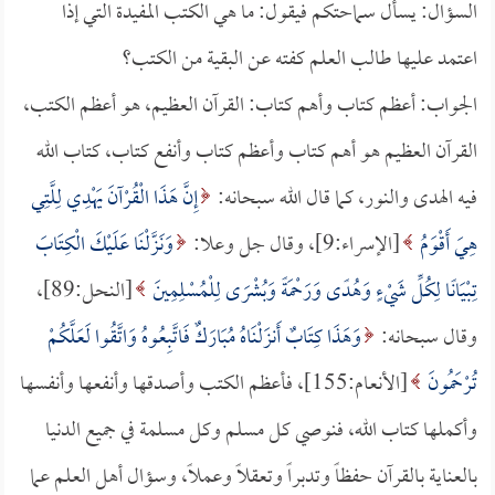
السؤال: يسأل سماحتكم فيقول: ما هي الكتب المفيدة التي إذا
اعتمد عليها طالب العلم كفته عن البقية من الكتب؟
الجواب: أعظم كتاب وأهم كتاب: القرآن العظيم، هو أعظم الكتب،
القرآن العظيم هو أهم كتاب وأعظم كتاب وأنفع كتاب، كتاب الله
فيه الهدى والنور، كما قال الله سبحانه:
إِنَّ هَذَا الْقُرْآنَ يَهْدِي لِلَّتِي
هِيَ أَقْوَمُ
[الإسراء:9]، وقال جل وعلا:
وَنَزَّلْنَا عَلَيْكَ الْكِتَابَ
تِبْيَانًا لِكُلِّ شَيْءٍ وَهُدًى وَرَحْمَةً وَبُشْرَى لِلْمُسْلِمِينَ
[النحل:89]،
وقال سبحانه:
وَهَذَا كِتَابٌ أَنزَلْنَاهُ مُبَارَكٌ فَاتَّبِعُوهُ وَاتَّقُوا لَعَلَّكُمْ
تُرْحَمُونَ
[الأنعام:155]، فأعظم الكتب وأصدقها وأنفعها وأنفسها
وأكملها كتاب الله، فنوصي كل مسلم وكل مسلمة في جميع الدنيا
بالعناية بالقرآن حفظاً وتدبراً وتعقلاً وعملاً، وسؤال أهل العلم عما