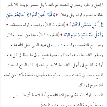
الجمل وحازه وصار في قبضته ثم باعه بأجل مسمى بزيادة فلا بأس
بذلك، لعموم قوله جل وعلا:
يَا أَيُّهَا الَّذِينَ آمَنُوا إِذَا تَدَايَنتُمْ بِدَيْنٍ
إِلَى أَجَلٍ مُسَمًّى فَاكْتُبُوهُ
[البقرة:282]، ولعموم قوله سبحانه:
وَأَحَلَّ اللَّهُ الْبَيْعَ وَحَرَّمَ الرِّبَا
[البقرة:275]، هذا من البيع الحلال
وهو: بيع التقسيط، وقد بيعت
بريرة
في عهد النبي صلى الله عليه
وسلم بالتقسيط، باعها ملاكها نفسها بتسع أواق مقسطة في كل عام
أوقية، فالبيع إلى أجل بالتقسيط لا حرج فيه، إذا كان البائع قد ملك
المبيع وصار في قبضته وحوزته، ثم باعه بآجال مقسطة بأكثر من ثمنه
فلا حرج في ذلك.
المقدم: بارك الله فيكم، جزاكم الله خيراً، الملاحظ أن هذا ليس
مقسطاً سماحة الشيخ وإنما هو بعد سنة مثلاً..