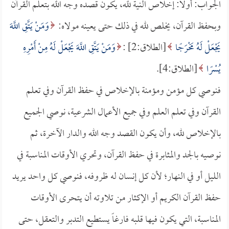
الجواب: أولاً: إخلاص النية لله، يكون قصده وجه الله بتعلم القرآن
وبحفظ القرآن، يخلص لله في ذلك حتى يعينه مولاه:
وَمَنْ يَتَّقِ اللَّهَ
يَجْعَلْ لَهُ مَخْرَجًا
[الطلاق:2] :
وَمَنْ يَتَّقِ اللَّهَ يَجْعَلْ لَهُ مِنْ أَمْرِهِ
يُسْرًا
[الطلاق:4].
فنوصي كل مؤمن ومؤمنة بالإخلاص في حفظ القرآن وفي تعلم
القرآن وفي تعلم العلم وفي جميع الأعمال الشرعية، نوصي الجميع
بالإخلاص لله، وأن يكون القصد وجه الله والدار الآخرة، ثم
نوصيه بالجد والمثابرة في حفظ القرآن، وتحري الأوقات المناسبة في
الليل أو في النهار؛ لأن كل إنسان له ظروفه، فنوصي كل واحد يريد
حفظ القرآن الكريم أو الإكثار من تلاوته أن يتحرى الأوقات
المناسبة، التي يكون فيها قلبه فارغاً يستطيع التدبر والتعقل، حتى