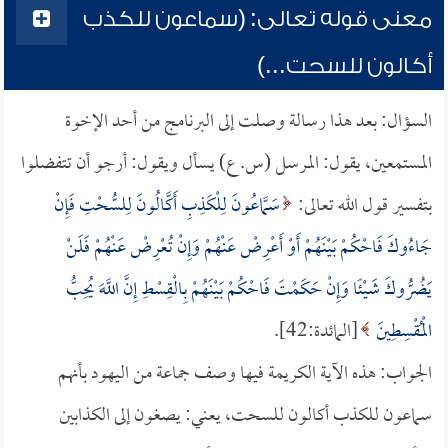
معنى قوله تعالى: (سماعون للكذب
أكالون للسحت...)
السؤال: بعد هذا رسالة وصلت إلى البرنامج من أحد الإخوة
المستمعين، يقول: المرسل (س. ع) يسأل ويقول: أرجو أن تتفضلوا
بتفسير قول الله تعالى:
سَمَّاعُونَ لِلْكَذِبِ أَكَّالُونَ لِلسُّحْتِ فَإِنْ
جَاءُوكَ فَاحْكُمْ بَيْنَهُمْ أَوْ أَعْرِضْ عَنْهُمْ وَإِنْ تُعْرِضْ عَنْهُمْ فَلَنْ
يَضُرُّوكَ شَيْئًا وَإِنْ حَكَمْتَ فَاحْكُمْ بَيْنَهُمْ بِالْقِسْطِ إِنَّ اللَّهَ يُحِبُّ
الْمُقْسِطِينَ
[المائدة:42].
الجواب: هذه الآية الكريمة فيها وصف جماعة من اليهود بأنهم
سماعون للكذب أكالون للسحت، يعني: يصغون إلى الكذابين