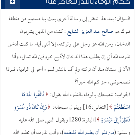
حكم الوفاء بالنذر للعاجز عنه
السؤال: بعد هذا ننتقل إلى رسالة أخرى بعث بها مستمع من منطقة
تبوك هو
صالح عبد العزيز الشايع
: كنت من الذين يشربون
الدخان، ومن الله عز وجل علي وتركته، إلا أنني أيام ما كنت أدخن
نذرت لله أني إن بطلت هذا الدخان لأذبح خروفين لله تعالى، وأنا
الآن لي سنتان منذ أن تركته ولم أف بالنذر لسوء أحوالي المادية، فبماذا
تنصحونني، جزاكم الله خيراً؟
الجواب: ننصحك بالوفاء بالنذر، الله يقول:
فَاتَّقُوا اللَّهَ مَا
اسْتَطَعْتُمْ
[التغابن:16] ويقول سبحانه:
وَإِنْ كَانَ ذُو عُسْرَةٍ
فَنَظِرَةٌ إِلَى مَيْسَرَةٍ
[البقرة:280] ويقول النبي صلى الله عليه
وسلم: (
من نذر أن يطيع الله فليطعه
)، وأنت نذرت أن تطيع الله