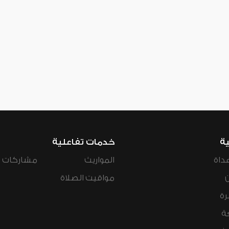
ية
خدمات تفاعلية
داة
المواريث
مشاركات ال
مواقيت الصلاة
رة
ة