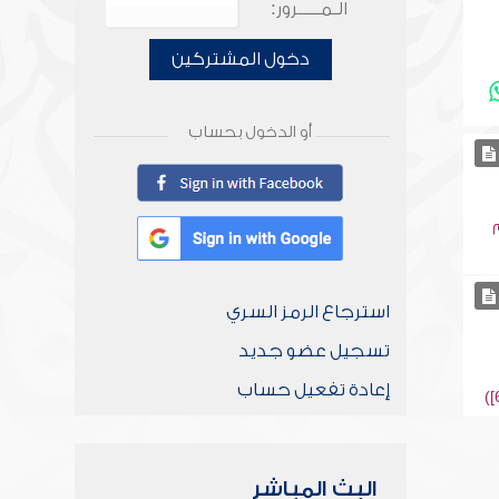
الـمـــــرور:
دخول المشتركين
أو الدخول بحساب
استرجاع الرمز السري
تسجيل عضو جديد
إعادة تفعيل حساب
البث المباشر