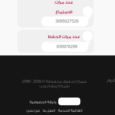
عدد مرات
الاستماع
3095027526
عدد مرات الحفظ
839978299
زوار
جميع الحقوق محفوظة © 2026 - 1998
لشبكة إسلام ويب
وثيقة الخصوصية
اتفاقية الخدمة
اتصل بنا
من نحن