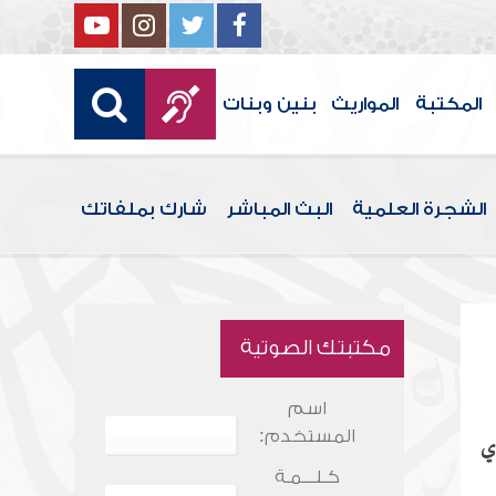
المكتبة
المواريث
بنين وبنات
الشجرة العلمية
البث المباشر
شارك بملفاتك
مكتبتك الصوتية
اسم
المستخدم:
دي
كـلـــمـة