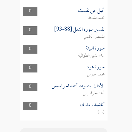
أقبل على نفسك
0
محمد المنجد
تفسير سورة النمل [88-93]
0
المنتصر الكتاني
سورة البينة
0
بهاء الدين الطوالبة
سورة هود
0
محمد جبريل
الأذان- بصوت أحمد الحراسيس
0
أحمد الحراسيس
أناشيد رمضان
0
(...)