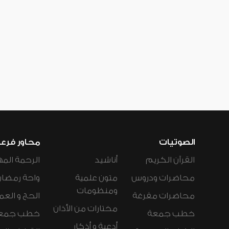
الصوتيات
محاور فرع
القرآن الكريم
أناشيد
الرحمة المه
محاضرات ودروس
متون علمية
واحة رمضان
ومنظومات
محاضرات مفرغة
الحج و العم
مختارات من الأذان
خطب جمعة
خطب جمع
أدعية و أذكار