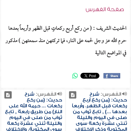
صفحة الفهرس
الحديث الشريف : ( من ركع أربع ركعاتٍ قبل الظهر وأربعاً بعدها
حرم الله عز وجل لحمه على النار، فما تركتهن منذ سمعتهن ) مذكور
في المواضع التالية
الفهرس:
شرح
الفهرس:
شرح
حديث: (من ركع أربع
حديث: (من ركع
ركعات قبل الظهر، وأربعاً
ركعات ... حرمه الله على
بعدها ...) , تابع ثواب من
النار) من طريق رابعة , تابع
صلى في اليوم والليلة
ثواب من صلى في اليوم
ثنتي عشرة ركعة سوى
والليلة ثنتي عشرة ركعة
المكتوبة وذكر الاختلاف
سوى المكتوبة، والاختلاف