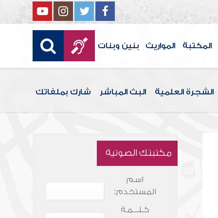
المكتبة
المواريث
بنين وبنات
الشجرة العلمية
البث المباشر
شارك بملفاتك
مكتبتك الصوتية
اسم
المستخدم:
كـلـــمـة