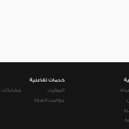
ية
خدمات تفاعلية
داة
المواريث
مشاركات ال
مواقيت الصلاة
رة
ة