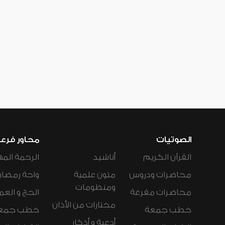
الصوتيات
محاور فرع
القرآن الكريم
أناشيد
الرحمة المه
محاضرات ودروس
متون علمية
واحة رمضان
ومنظومات
محاضرات مفرغة
الحج و العم
مختارات من الأذان
خطب جمعة
خطب جمع
أدعية و أذكار