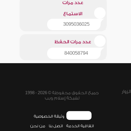
عدد مرات
الاستماع
3095036025
عدد مرات الحفظ
840058794
زوار
جميع الحقوق محفوظة © 2026 - 1998
لشبكة إسلام ويب
وثيقة الخصوصية
اتفاقية الخدمة
اتصل بنا
من نحن