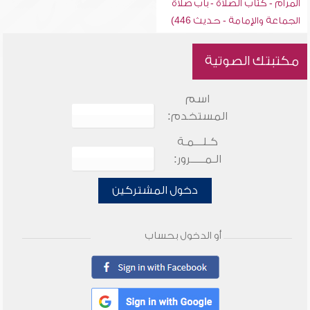
المرام - كتاب الصلاة - باب صلاة
الجماعة والإمامة - حديث 446)
مكتبتك الصوتية
اسم
المستخدم:
كـلـــمـة
الـمـــــرور:
دخول المشتركين
أو الدخول بحساب