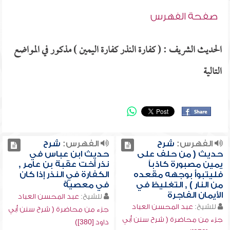
صفحة الفهرس
الحديث الشريف : ( كفارة النذر كفارة اليمين ) مذكور في المواضع
التالية
الفهرس:
شرح
الفهرس:
شرح
حديث ( من حلف على
حديث ابن عباس في
يمين مصبورة كاذباً
نذر أخت عقبة بن عامر ,
فليتبوأ بوجهه مقعده
الكفارة في النذر إذا كان
من النار ) , التغليظ في
في معصية
الأيمان الفاجرة
للشيخ:
عبد المحسن العباد
للشيخ:
عبد المحسن العباد
جزء من محاضرة ( شرح سنن أبي
جزء من محاضرة ( شرح سنن أبي
داود [380])