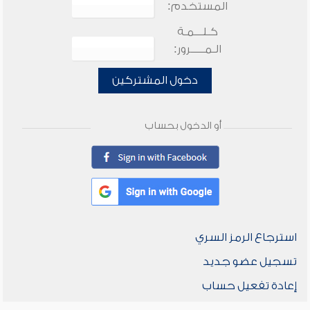
المستخدم:
كـلـــمـة
الـمـــــرور:
دخول المشتركين
أو الدخول بحساب
استرجاع الرمز السري
تسجيل عضو جديد
إعادة تفعيل حساب