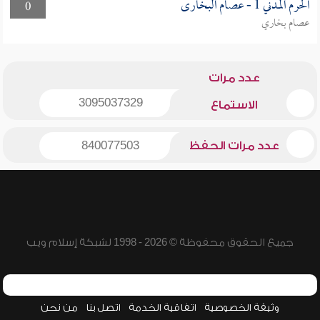
الحرم المدني 1 - عصام البخارى
0
عصام بخاري
عدد مرات
3095037329
الاستماع
عدد مرات الحفظ
840077503
جميع الحقوق محفوظة © 2026 - 1998 لشبكة إسلام ويب
وثيقة الخصوصية
اتفاقية الخدمة
اتصل بنا
من نحن