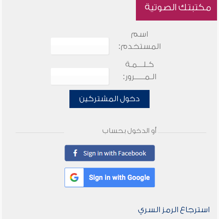
مكتبتك الصوتية
اسم
المستخدم:
كـلـــمـة
الـمـــــرور:
دخول المشتركين
أو الدخول بحساب
استرجاع الرمز السري