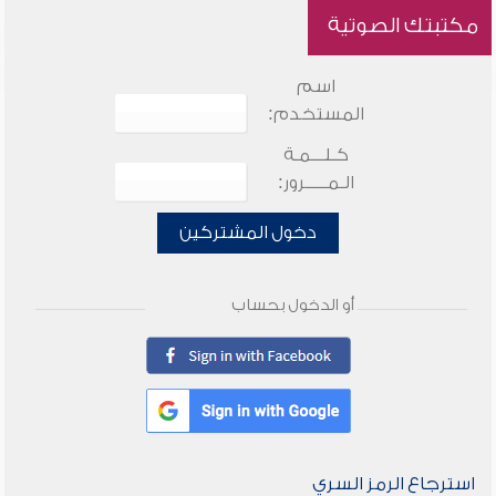
مكتبتك الصوتية
اسم
المستخدم:
كـلـــمـة
الـمـــــرور:
دخول المشتركين
أو الدخول بحساب
استرجاع الرمز السري