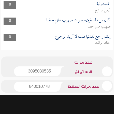
المسؤولية
0
أيمن صيدح
أذان من فلسطين-بصوت صهيب هاني خطبا
0
صهيب هاني خطبا
إنك راجع للدنيا قلت لا أريد الرجوع
0
خالد الراشد
عدد مرات
3095030535
الاستماع
عدد مرات الحفظ
840010778