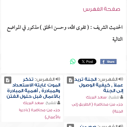
صفحة الفهرس
الحديث الشريف : ( تقوى الله، وحسن الخلق ) مذكور في المواضع
التالية
الفهرس:
الجنة تريد
الفهرس:
تذكر
عملاً , كيفية الوصول
الموت غايته الاستعداد
إلى الجنة
والمبادرة , أهمية المبادرة
بالأعمال قبل حلول الفتن
للشيخ:
سعد البريك
للشيخ:
سعد البريك
جزء من محاضرة ( الطريق إلى
جزء من محاضرة ( بادروا
الجنة)
بالأعمال)
الفهرس:
صور من