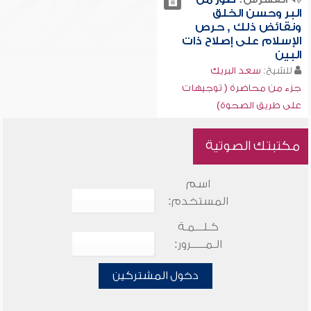
البر وحسن الخلق
ونقائض ذلك , حرص
الإسلام على إصلاح ذات
البين
للشيخ:
سعد البريك
جزء من محاضرة ( توجيهات
على طريق الصحوة)
مكتبتك الصوتية
اسم
المستخدم:
كـلـــمـة
الـمـــــرور:
دخول المشتركين