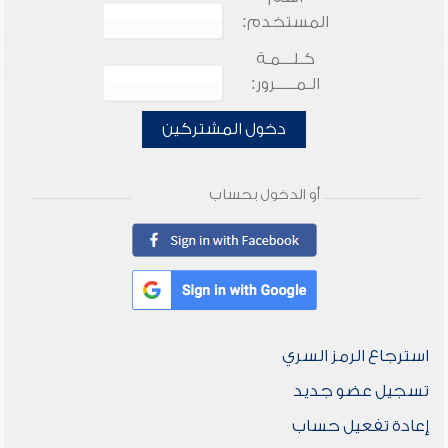
المستخدم:
كـلـــمـة
الـمـــــرور:
دخول المشتركين
أو الدخول بحساب
استرجاع الرمز السري
تسجيل عضو جديد
إعادة تفعيل حساب