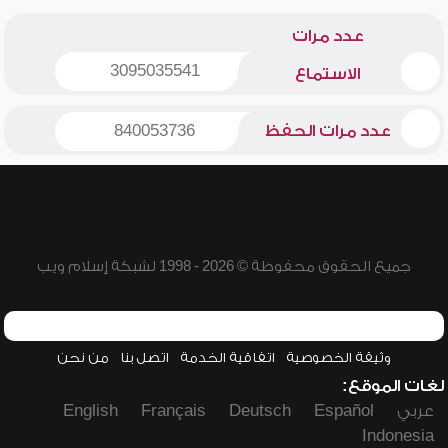
عدد مرات
3095035541
الاستماع
عدد مرات الحفظ
840053736
جميع الحقوق محفوظة © 2026 - 1998 لشبكة إسلام ويب
وثيقة الخصوصية
اتفاقية الخدمة
اتصل بنا
من نحن
لغات الموقع:
عربي
Español
Deutsch
Français
English
Indonesia