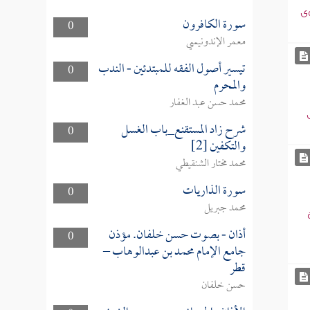
وى
سورة الكافرون
0
معمر الإندونيسي
تيسير أصول الفقه للمبتدئين - الندب
0
والمحرم
محمد حسن عبد الغفار
شرح زاد المستقنع_باب الغسل
0
والتكفين [2]
محمد مختار الشنقيطي
سورة الذاريات
0
محمد جبريل
أذان - بصوت حسن خلفان. مؤذن
0
جامع الإمام محمد بن عبدالوهاب –
قطر
حسن خلفان