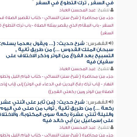
في السفر , ترك التطوع في السفر
للشيخ:
عبد المحسن العباد
جزء من محاضرة ( شرح سنن النسائي - كتاب تقصير الصلاة ف
السفر - باب المقام الذي يقصر بمثله الصلاة - باب ترك التطوع 
السفر)
الفهرس:
شرح حديث: (... ويقول بعدما يسلم:
سبحان الملك القدوس ...) من طريق ثانية ,
التسبيح بعد الفراغ من الوتر وذكر الاختلاف على
سفيان فيه
للشيخ:
عبد المحسن العباد
جزء من محاضرة ( شرح سنن النسائي - كتاب قيام الليل وتطو
النهار - (باب ترك رفع اليدين في الدعاء في الوتر) إلى (باب إباح
الصلاة بين الوتر وبين ركعتي الفجر))
الفهرس:
شرح حديث: (من ثابر على اثنتي عشر
ركعة ...) من طريق ثانية , ثواب من صلى في اليوم
والليلة ثنتي عشرة ركعة سوى المكتوبة، والاختلا
على إسماعيل بن أبي خالد فيه
للشيخ:
عبد المحسن العباد
جزء من محاضرة ( شرح سنن النسائي - كتاب قيام الليل وتطو