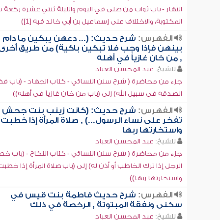
النهار - باب ثواب من صلى في اليوم والليلة ثنتي عشرة ركعة
المكتوبة، والاختلاف على إسماعيل بن أبي خالد فيه [1])
الفهرس:
شرح حديث: (... دعهن يبكين ما دام
بينهن فإذا وجب فلا تبكين باكية) من طريق أخرى
, من خان غازياً في أهله
للشيخ:
عبد المحسن العباد
جزء من محاضرة ( شرح سنن النسائي - كتاب الجهاد - (باب ف
الصدقة في سبيل الله) إلى (باب من خان غازياً في أهله))
الفهرس:
شرح حديث: (كانت زينب بنت جحش
تفخر على نساء الرسول...) , صلاة المرأة إذا خطبت
واستخارتها ربها
للشيخ:
عبد المحسن العباد
جزء من محاضرة ( شرح سنن النسائي - كتاب النكاح - (باب خط
الرجل إذا ترك الخاطب أو أذن له) إلى (باب صلاة المرأة إذا خطبت
واستخارتها ربها))
الفهرس:
شرح حديث فاطمة بنت قيس في
سكنى ونفقة المبتوتة , الرخصة في ذلك
للشيخ:
عبد المحسن العباد