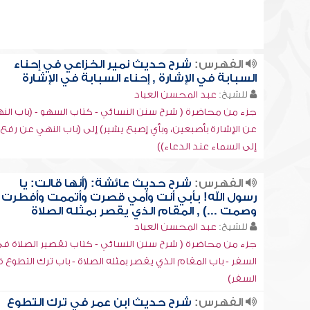
الفهرس:
شرح حديث نمير الخزاعي في إحناء
السبابة في الإشارة , إحناء السبابة في الإشارة
للشيخ:
عبد المحسن العباد
جزء من محاضرة ( شرح سنن النسائي - كتاب السهو - (باب الن
عن الإشارة بأصبعين، وبأي إصبع يشير) إلى (باب النهي عن رفع 
إلى السماء عند الدعاء))
الفهرس:
شرح حديث عائشة: (أنها قالت: يا
رسول الله! بأبي أنت وأمي قصرت وأتممت وأفطرت
وصمت ...) , المقام الذي يقصر بمثله الصلاة
للشيخ:
عبد المحسن العباد
جزء من محاضرة ( شرح سنن النسائي - كتاب تقصير الصلاة ف
السفر - باب المقام الذي يقصر بمثله الصلاة - باب ترك التطوع 
السفر)
الفهرس:
شرح حديث ابن عمر في ترك التطوع