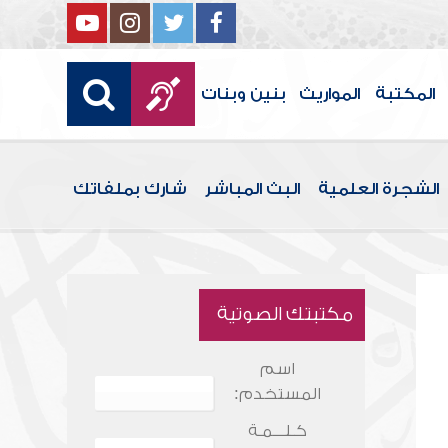
المكتبة
المواريث
بنين وبنات
الشجرة العلمية
البث المباشر
شارك بملفاتك
مكتبتك الصوتية
اسم
المستخدم:
كـلـــمـة