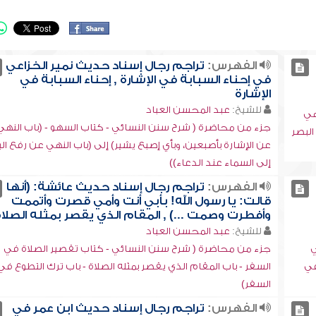
الفهرس:
تراجم رجال إسناد حديث نمير الخزاعي
في إحناء السبابة في الإشارة , إحناء السبابة في
الإشارة
للشيخ:
عبد المحسن العباد
هي
جزء من محاضرة ( شرح سنن النسائي - كتاب السهو - (باب النهي
البصر
عن الإشارة بأصبعين، وبأي إصبع يشير) إلى (باب النهي عن رفع ال
إلى السماء عند الدعاء))
الفهرس:
تراجم رجال إسناد حديث عائشة: (أنها
قالت: يا رسول الله! بأبي أنت وأمي قصرت وأتممت
وأفطرت وصمت ...) , المقام الذي يقصر بمثله الصلاة
للشيخ:
عبد المحسن العباد
ي
جزء من محاضرة ( شرح سنن النسائي - كتاب تقصير الصلاة في
في
السفر - باب المقام الذي يقصر بمثله الصلاة - باب ترك التطوع في
السفر)
الفهرس:
تراجم رجال إسناد حديث ابن عمر في