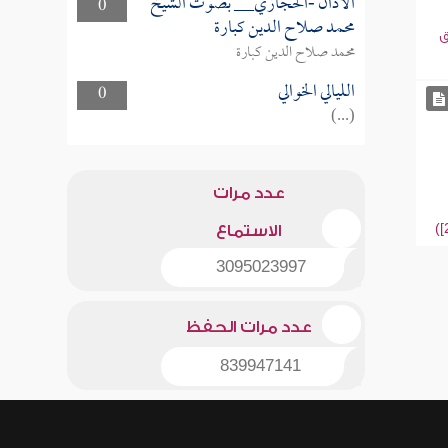
الأذان -الحجازي__ بصوت الشيخ
0
محمد صلاح الدين كبارة
ق
محمد صلاح الدين كبارة
الليالي الخوالي
0
(...)
عدد مرات
الاستماع
3095023997
عدد مرات الحفظ
839947141