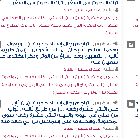
ترك التطوع في السفر , ترك التطوع في السفر
للشيخ:
عبد المحسن العباد
ي
جزء من محاضرة ( شرح سنن النسائي - كتاب تقصير الصلاة في
في
السفر - باب المقام الذي يقصر بمثله الصلاة - باب ترك التطوع في
السفر)
الفهرس:
تراجم رجال إسناد حديث: (... ويقول
بعدما يسلم: سبحان الملك القدوس ...) من طريق
ثانية , التسبيح بعد الفراغ من الوتر وذكر الاختلاف ع
سفيان فيه
للشيخ:
عبد المحسن العباد
ع
جزء من محاضرة ( شرح سنن النسائي - كتاب قيام الليل وتطوع
ة
النهار - (باب ترك رفع اليدين في الدعاء في الوتر) إلى (باب إباحة
الصلاة بين الوتر وبين ركعتي الفجر))
ة
الفهرس:
تراجم رجال إسناد حديث: (من ثابر
على اثنتي عشرة ركعة ...) من طريق ثانية , ثواب
ف
من صلى في اليوم والليلة ثنتي عشرة ركعة سوى
المكتوبة، والاختلاف على إسماعيل بن أبي خالد فيه
للشيخ:
عبد المحسن العباد
ع
جزء من محاضرة ( شرح سنن النسائي - كتاب قيام الليل وتطوع