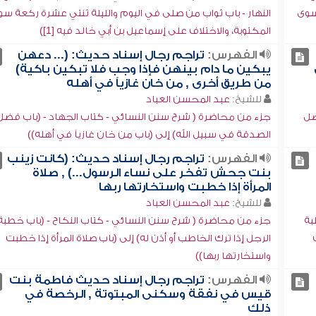
 سوى
النهار - باب ثواب من صلى في اليوم والليلة ثنتي عشرة ركعة س
المكتوبة، والاختلاف على إسماعيل بن أبي خالد فيه [1])
الفهرس:
تراجم رجال إسناد حديث: (... دعهن
يبكين ما دام بينهن فإذا وجب فلا تبكين باكية)
من طريق أخرى , من خان غازياً في أهله
للشيخ:
عبد المحسن العباد
ضل
جزء من محاضرة ( شرح سنن النسائي - كتاب الجهاد - (باب فضل
الصدقة في سبيل الله) إلى (باب من خان غازياً في أهله))
الفهرس:
تراجم رجال إسناد حديث: (كانت زينب
بنت جحش تفخر على نساء الرسول...) , صلاة
المرأة إذا خطبت واستخارتها ربها
للشيخ:
عبد المحسن العباد
بة
جزء من محاضرة ( شرح سنن النسائي - كتاب النكاح - (باب خطبة
الرجل إذا ترك الخاطب أو أذن له) إلى (باب صلاة المرأة إذا خطبت
واستخارتها ربها))
الفهرس:
تراجم رجال إسناد حديث فاطمة بنت
قيس في نفقة وسكنى المبتوتة , الرخصة في
ذلك