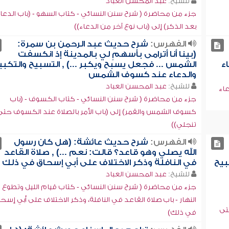
للشيخ:
عبد المحسن العباد
جزء من محاضرة ( شرح سنن النسائي - كتاب السهو - (باب الدعا
بعد الذكر) إلى (باب نوع آخر من الدعاء))
الفهرس:
شرح حديث عبد الرحمن بن سمرة:
(بينا أنا أترامى بأسهمٍ لي بالمدينة إذ انكسفت
اء
الشمس ... فجعل يسبح ويكبر ...) , التسبيح والتكبي
والدعاء عند كسوف الشمس
للشيخ:
عبد المحسن العباد
اء
جزء من محاضرة ( شرح سنن النسائي - كتاب الكسوف - (باب
كسوف الشمس والقمر) إلى (باب الأمر بالصلاة عند الكسوف حتى
تنجلي))
الفهرس:
شرح حديث عائشة: (هل كان رسول
الله يصلي وهو قاعد؟ قالت: نعم ...) , صلاة القاعد
بيح
في النافلة وذكر الاختلاف على أبي إسحاق في ذلك
للشيخ:
عبد المحسن العباد
جزء من محاضرة ( شرح سنن النسائي - كتاب قيام الليل وتطوع
النهار - باب صلاة القاعد في النافلة، وذكر الاختلاف على أبي إسح
تى
في ذلك)