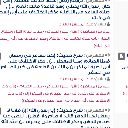
الفهرس:
تراجم رجال إسناد حديث عائشة: (هل
كان رسول الله يصلي وهو قاعد؟ قالت: نعم ...) ,
صلاة القاعد في النافلة وذكر الاختلاف على أبي إسح
في ذلك
للشيخ:
عبد المحسن العباد
جزء من محاضرة ( شرح سنن النسائي - كتاب قيام الليل وتطوع
النهار - باب صلاة القاعد في النافلة، وذكر الاختلاف على أبي إسح
في ذلك)
الفهرس:
شرح حديث: (كنا نسافر في رمضان
فمنا الصائم ومنا المفطر ...) , ذكر الاختلاف على
ضي
أبي نضرة المنذر بن مالك بن قطعة في خبر الصيام
في السفر
للشيخ:
عبد المحسن العباد
ر
جزء من محاضرة ( شرح سنن النسائي - كتاب الصيام - (باب ذكر
ن)
الاختلاف على عروة في خبر الصيام في السفر) إلى (باب ذكر
الاختلاف على أبي نضرة في خبر الصيام في السفر))
الفهرس:
شرح حديث: (يا رسول الله! إن فلاناً لا
يفطر نهاراً الدهر قال: لا صام ولا أفطر) , النهي عن
صيام الدهر، وذكر الاختلاف على مطرف بن عبد الله
في الخبر فيه