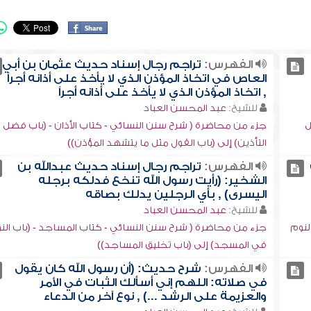
الفهرس:
تراجم رجال إسناد حديث عثمان بن أبي
العاص في اتخاذ المؤذن الذي لا يأخذ على أذانه أجراً
, اتخاذ المؤذن الذي لا يأخذ على أذانه أجراً
للشيخ:
عبد المحسن العباد
ل
جزء من محاضرة ( شرح سنن النسائي - كتاب الأذان - (باب فضل
التأذين) إلى (باب القول مثل ما يتشهد المؤذن))
الفهرس:
تراجم رجال إسناد حديث عبدالله بن
الشخير: (رأيت رسول الله تنخع فدلكه برجله
اليسرى) , بأي الرجلين يدلك بصاقه
للشيخ:
عبد المحسن العباد
لنوم
جزء من محاضرة ( شرح سنن النسائي - كتاب المساجد - (باب الن
في المسجد) إلى (باب تخليق المساجد))
الفهرس:
شرح حديث: (أن رسول الله كان يقول
في صلاته: اللهم إني أسألك الثبات في الأمر
والعزيمة على الرشد ...) , نوع آخر من الدعاء