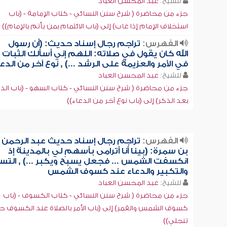
للشيخ:
عبد المحسن العباد
جزء من محاضرة ( شرح سنن النسائي - كتاب الإمامة - (باب
استخلاف الإمام إذا غاب) إلى (باب الائتمام بمن يأتم بالإمام))
الفهرس:
تراجم رجال إسناد حديث: (أن رسول
الله كان يقول في صلاته: اللهم إني أسألك الثبات
في الأمر والعزيمة على الرشد ...) , نوع آخر من الدع
للشيخ:
عبد المحسن العباد
جزء من محاضرة ( شرح سنن النسائي - كتاب السهو - (باب الدع
بعد الذكر) إلى (باب نوع آخر من الدعاء))
الفهرس:
تراجم رجال إسناد حديث عبد الرحمن
بن سمرة: (بينا أنا أترامى بأسهمٍ لي بالمدينة إذ
انكسفت الشمس ... فجعل يسبح ويكبر ...) , التس
والتكبير والدعاء عند كسوف الشمس
للشيخ:
عبد المحسن العباد
جزء من محاضرة ( شرح سنن النسائي - كتاب الكسوف - (باب
كسوف الشمس والقمر) إلى (باب الأمر بالصلاة عند الكسوف ح
تنجلي))