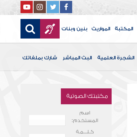
المكتبة
المواريث
بنين وبنات
الشجرة العلمية
البث المباشر
شارك بملفاتك
مكتبتك الصوتية
اسم
المستخدم:
كـلـــمـة