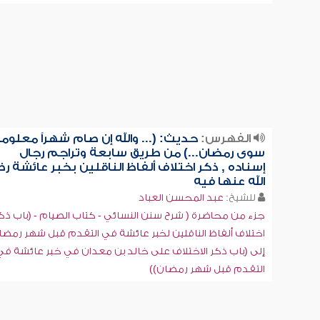
الفهرس:
حديث: (... والله إن صام شهراً معلوماً
سوى رمضان...) من طريق سابعة وتراجم رجال
إسناده , ذكر اختلاف ألفاظ الناقلين بخبر عائشة ر
الله عنها فيه
للشيخ:
عبد المحسن العباد
جزء من محاضرة ( شرح سنن النسائي - كتاب الصيام - (باب ذك
اختلاف ألفاظ الناقلين لخبر عائشة في التقدم قبل شهر رمضا
إلى (باب ذكر الاختلاف على خالد بن معدان في خبر عائشة في
التقدم قبل شهر رمضان))