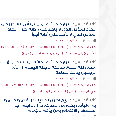
الفهرس:
شرح حديث عثمان بن أبي العاص في
اتخاذ المؤذن الذي لا يأخذ على أذانه أجراً , اتخاذ
المؤذن الذي لا يأخذ على أذانه أجراً
للشيخ:
عبد المحسن العباد
جزء من محاضرة ( شرح سنن النسائي - كتاب الأذان - (باب فض
التأذين) إلى (باب القول مثل ما يتشهد المؤذن))
الفهرس:
شرح حديث عبد الله بن الشخير: (رأيت
رسول الله تنخع فدلكه برجله اليسرى) , بأي
الرجلين يدلك بصاقه
للشيخ:
عبد المحسن العباد
جزء من محاضرة ( شرح سنن النسائي - كتاب المساجد - (باب ا
في المسجد) إلى (باب تخليق المساجد))
الفهرس:
طريق أخرى لحديث: (تقدموا فأتموا
بي وليأتم بكم من بعدكم...) وتراجم رجال
إسنادها , الائتمام بمن يأتم بالإمام