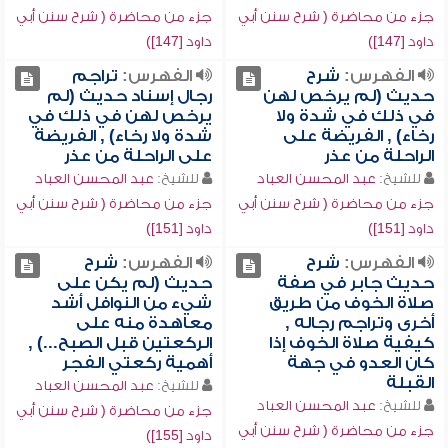
جزء من محاضرة ( شرح سنن أبي
جزء من محاضرة ( شرح سنن أبي
داود [147])
داود [147])
الفهرس:
شرح
الفهرس:
تراجم
حديث (لم يرخص لهن
رجال إسناد حديث (لم
في ذلك في شدة ولا
يرخص لهن في ذلك في
رخاء) , الفريضة على
شدة ولا رخاء) , الفريضة
الراحلة من عذر
على الراحلة من عذر
للشيخ:
عبد المحسن العباد
للشيخ:
عبد المحسن العباد
جزء من محاضرة ( شرح سنن أبي
جزء من محاضرة ( شرح سنن أبي
داود [151])
داود [151])
الفهرس:
شرح
الفهرس:
شرح
حديث جابر في صفة
حديث (لم يكن على
صلاة الخوف من طريق
شيء من النوافل أشد
أخرى وتراجم رجاله ,
معاهدة منه على
كيفية صلاة الخوف إذا
الركعتين قبل الصبح...) ,
كان العدو في جهة
أهمية ركعتي الفجر
القبلة
للشيخ:
عبد المحسن العباد
للشيخ:
عبد المحسن العباد
جزء من محاضرة ( شرح سنن أبي
جزء من محاضرة ( شرح سنن أبي
داود [155])