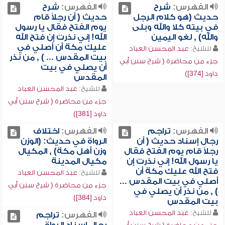
الفهرس:
شرح
الفهرس:
شرح
حديث (هو كلام الرجل
حديث ( أن رجلاً قام
في بيته كلا والله وبلى
يوم الفتح فقال يا رسول
والله) , لغو اليمين
الله! إني نذرت إن فتح الله
عليك مكة أن أصلي في
للشيخ:
عبد المحسن العباد
بيت المقدس ... ) , من نذر
جزء من محاضرة ( شرح سنن أبي
أن يصلي في بيت
داود [374])
المقدس
للشيخ:
عبد المحسن العباد
جزء من محاضرة ( شرح سنن أبي
داود [381])
الفهرس:
تراجم
الفهرس:
اختلاف
رجال إسناد حديث ( أن
الرواة في حديث: (الوزن
رجلاً قام يوم الفتح فقال
وزن أهل مكة) , المكيال
يا رسول الله! إني نذرت إن
مكيال المدينة
فتح الله عليك مكة أن
للشيخ:
عبد المحسن العباد
أصلي في بيت المقدس ...
جزء من محاضرة ( شرح سنن أبي
) , من نذر أن يصلي في
داود [384])
بيت المقدس
للشيخ:
عبد المحسن العباد
الفهرس:
تراجم