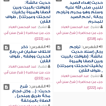
حديث إهداء الصيد
حديث عائشة:
للنبي صلى الله عليه
(طوافك بالبيت وبين
وسلم وهو محرم وتراجم
الصفا والمروة يكفيك
رجاله , لحم الصيد
لحجتك وعمرتك) , طواف
للمحرم
القارن
للشيخ:
عبد المحسن العباد
للشيخ:
عبد المحسن العباد
جزء من محاضرة ( شرح سنن أبي
جزء من محاضرة ( شرح سنن أبي
داود [218])
داود [222])
الفهرس:
تراجم
الفهرس:
ذكر
رجال إسناد حديث
اختلاف سفيان في رفع
عائشة: (طوافك بالبيت
الحديث ووقفه , طواف
وبين الصفا والمروة
القارن
يكفيك لحجتك وعمرتك)
للشيخ:
عبد المحسن العباد
, طواف القارن
جزء من محاضرة ( شرح سنن أبي
للشيخ:
عبد المحسن العباد
داود [222])
جزء من محاضرة ( شرح سنن أبي
الفهرس:
شرح
داود [222])
حديث: (... وكل فجاج
مكة طريق ومنحر) ,
الصلاة بالمزدلفة
للشيخ:
عبد المحسن العباد