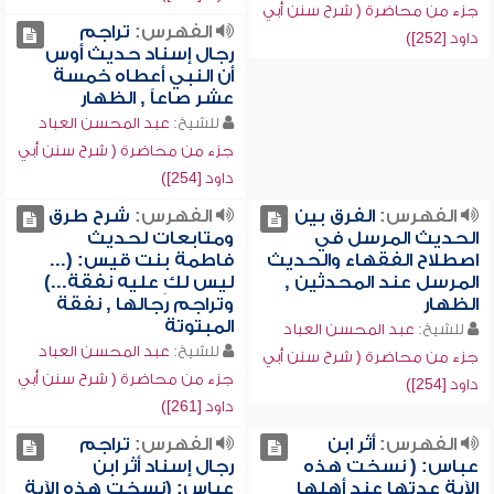
جزء من محاضرة ( شرح سنن أبي
الفهرس:
تراجم
داود [252])
رجال إسناد حديث أوس
أن النبي أعطاه خمسة
عشر صاعاً , الظهار
للشيخ:
عبد المحسن العباد
جزء من محاضرة ( شرح سنن أبي
داود [254])
الفهرس:
الفرق بين
الفهرس:
شرح طرق
الحديث المرسل في
ومتابعات لحديث
اصطلاح الفقهاء والحديث
فاطمة بنت قيس: (...
المرسل عند المحدثين ,
ليس لكِ عليه نفقة...)
الظهار
وتراجم رجالها , نفقة
المبتوتة
للشيخ:
عبد المحسن العباد
للشيخ:
عبد المحسن العباد
جزء من محاضرة ( شرح سنن أبي
جزء من محاضرة ( شرح سنن أبي
داود [254])
داود [261])
الفهرس:
أثر ابن
الفهرس:
تراجم
عباس: ( نسخت هذه
رجال إسناد أثر ابن
الآية عدتها عند أهلها
عباس: (نسخت هذه الآية