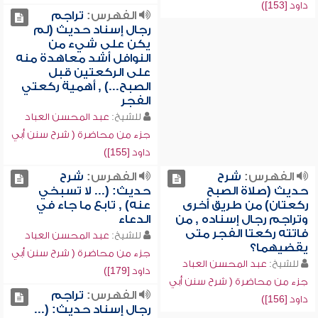
داود [153])
الفهرس:
تراجم
رجال إسناد حديث (لم
يكن على شيء من
النوافل أشد معاهدة منه
على الركعتين قبل
الصبح...) , أهمية ركعتي
الفجر
للشيخ:
عبد المحسن العباد
جزء من محاضرة ( شرح سنن أبي
داود [155])
الفهرس:
شرح
الفهرس:
شرح
حديث (صلاة الصبح
حديث: (... لا تسبخي
ركعتان) من طريق أخرى
عنه) , تابع ما جاء في
وتراجم رجال إسناده , من
الدعاء
فاتته ركعتا الفجر متى
للشيخ:
عبد المحسن العباد
يقضيهما؟
جزء من محاضرة ( شرح سنن أبي
للشيخ:
عبد المحسن العباد
داود [179])
جزء من محاضرة ( شرح سنن أبي
الفهرس:
تراجم
داود [156])
رجال إسناد حديث: (...