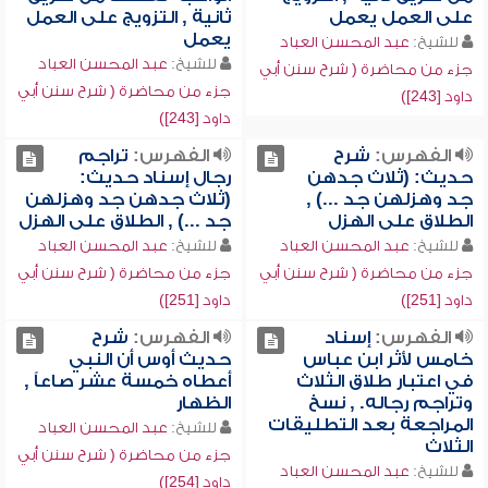
على العمل يعمل
ثانية , التزويج على العمل
يعمل
للشيخ:
عبد المحسن العباد
للشيخ:
عبد المحسن العباد
جزء من محاضرة ( شرح سنن أبي
جزء من محاضرة ( شرح سنن أبي
داود [243])
داود [243])
الفهرس:
شرح
الفهرس:
تراجم
حديث: (ثلاث جدهن
رجال إسناد حديث:
جد وهزلهن جد ...) ,
(ثلاث جدهن جد وهزلهن
الطلاق على الهزل
جد ...) , الطلاق على الهزل
للشيخ:
عبد المحسن العباد
للشيخ:
عبد المحسن العباد
جزء من محاضرة ( شرح سنن أبي
جزء من محاضرة ( شرح سنن أبي
داود [251])
داود [251])
الفهرس:
إسناد
الفهرس:
شرح
خامس لأثر ابن عباس
حديث أوس أن النبي
في اعتبار طلاق الثلاث
أعطاه خمسة عشر صاعاً ,
وتراجم رجاله. , نسخ
الظهار
المراجعة بعد التطليقات
للشيخ:
عبد المحسن العباد
الثلاث
جزء من محاضرة ( شرح سنن أبي
للشيخ:
عبد المحسن العباد
داود [254])