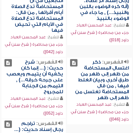
رجال إسناد أثر عطاء:
التابعين في أن
(أنه كره الوضوء باللبن
المستحاضة تدع الصلاة
والنبيذ...) , ما جاء في
أيام أقرائها , من قال:
الوضوء بالنبيذ
المستحاضة تدع الصلاة
في الأيام التي تحيض
للشيخ:
عبد المحسن العباد
فيها
جزء من محاضرة ( شرح سنن أبي
للشيخ:
عبد المحسن العباد
داود [018])
جزء من محاضرة ( شرح سنن أبي
داود [042])
الفهرس:
ذكر
الفهرس:
شرح
اغتسال المستحاضة
حديث: (... إنما كان
من ظهر إلى ظهر من
يكفيه أن يتيمم ويعصب
طرق أخرى وبيان الغلط
على جرحه خرقه...) ,
فيها , من قال
التيمم من الجنابة
المستحاضة تغتسل من
للمجروح
ظهر إلى ظهر
للشيخ:
عبد المحسن العباد
للشيخ:
عبد المحسن العباد
جزء من محاضرة ( شرح سنن أبي
جزء من محاضرة ( شرح سنن أبي
داود [052])
داود [046])
الفهرس:
تراجم
رجال إسناد حديث: (...