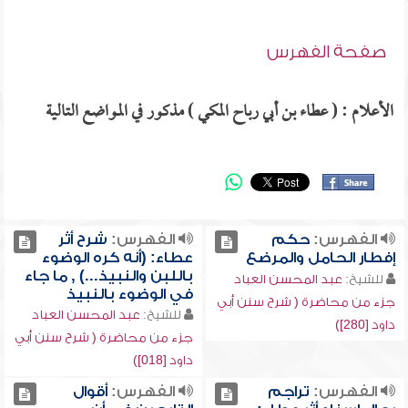
صفحة الفهرس
الأعلام : ( عطاء بن أبي رباح المكي ) مذكور في المواضع التالية
الفهرس:
حكم
الفهرس:
شرح أثر
إفطار الحامل والمرضع
عطاء: (أنه كره الوضوء
باللبن والنبيذ...) , ما جاء
للشيخ:
عبد المحسن العباد
في الوضوء بالنبيذ
جزء من محاضرة ( شرح سنن أبي
للشيخ:
عبد المحسن العباد
داود [280])
جزء من محاضرة ( شرح سنن أبي
داود [018])
الفهرس:
تراجم
الفهرس:
أقوال