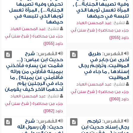
وفيه تصيبها الجنابة...) ,
تحيض وفيه تصيبها
المرأة تغسل ثوبها الذي
الجنابة...) , المرأة تغسل
تلبسه في حيضها
ثوبها الذي تلبسه في
حيضها
للشيخ:
عبد المحسن العباد
للشيخ:
عبد المحسن العباد
جزء من محاضرة ( شرح سنن أبي
جزء من محاضرة ( شرح سنن أبي
داود [055])
داود [055])
الفهرس:
طريق
الفهرس:
شرح
أخرى عن جابر في
حديث ابن عباس: (...
المواقيت، وتراجم رجال
فقمت عن يساره فأخذني
إسنادها , ما جاء في
بيمينه فأدارني من ورائه
المواقيت
فأقامني عن يمينه) , ما
جاء في الرجلين يؤم
للشيخ:
عبد المحسن العباد
أحدهما الآخر كيف يقومان
جزء من محاضرة ( شرح سنن أبي
للشيخ:
عبد المحسن العباد
داود [060])
جزء من محاضرة ( شرح سنن أبي
داود [082])
الفهرس:
تراجم
الفهرس:
شرح
رجال إسناد حديث ابن
حديث: (أن رسول الله