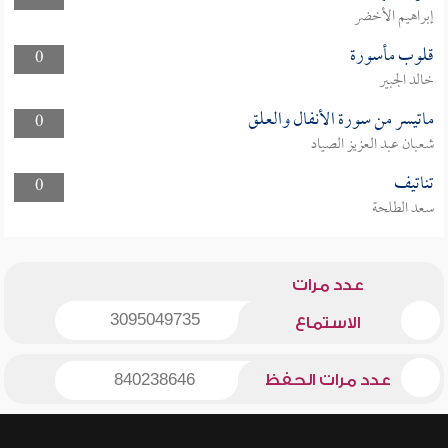
إبراهيم الأخضر
قلوب مأسورة
0
خالد الجبير
ماتيسر من سورة الأنفال والعلق
0
شعبان عبد العزيز الصياد
تناتيف
0
سعد الطلحة
عدد مرات
3095049735
الاستماع
عدد مرات الحفظ
840238646