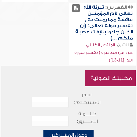
الفهرس:
تبرئة الله
تعالى لأم المؤمنين
عائشة مما رميت به ,
تفسير قوله تعالى: (إن
الذين جاءوا بالإفك عصبة
منكم ...)
للشيخ:
المنتصر الكتاني
جزء من محاضرة ( تفسير سورة
النور [11-13])
مكتبتك الصوتية
اسم
المستخدم:
كـلـــمـة
الـمـــــرور:
دخول المشتركين