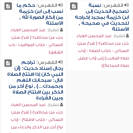
الفهرس:
نسبة
الفهرس:
حكم ما
تصحيح الحديث إلى
نسب إلى ابن خزيمة
ابن خزيمة بمجرد إخراجه
من إنكار الصورة لله ,
للحديث في صحيحه ,
الأسئلة
الأسئلة
للشيخ:
عبد المحسن العباد
للشيخ:
عبد المحسن العباد
جزء من محاضرة ( شرح سنن
جزء من محاضرة ( شرح سنن
النسائي - كتاب المواقيت - باب
النسائي - كتاب الصلاة - (باب
الشفق)
صلاة المغرب) إلى (باب فضل
الفهرس:
تراجم
صلاة الجماعة))
رجال إسناد حديث: (أن
النبي كان إذا افتتح الصلاة
قال: سبحانك اللهم
وبحمدك...) , نوع آخر من
الذكر بين افتتاح الصلاة
وبين القراءة
للشيخ:
عبد المحسن العباد
جزء من محاضرة ( شرح سنن
النسائي - كتاب الافتتاح - (باب
نوع آخر من الذكر والدعاء بين