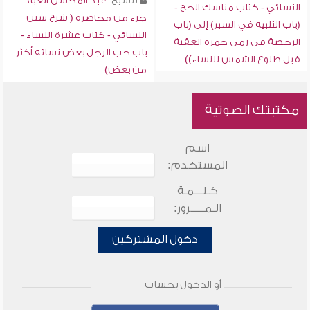
للشيخ:
عبد المحسن العباد
النسائي - كتاب مناسك الحج -
جزء من محاضرة ( شرح سنن
(باب التلبية في السير) إلى (باب
النسائي - كتاب عشرة النساء -
الرخصة في رمي جمرة العقبة
باب حب الرجل بعض نسائه أكثر
قبل طلوع الشمس للنساء))
من بعض)
مكتبتك الصوتية
اسم
المستخدم:
كـلـــمـة
الـمـــــرور:
دخول المشتركين
أو الدخول بحساب