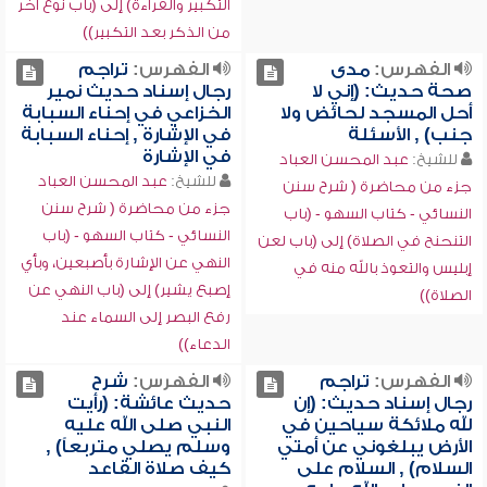
التكبير والقراءة) إلى (باب نوع آخر
من الذكر بعد التكبير))
الفهرس:
مدى
الفهرس:
تراجم
صحة حديث: (إني لا
رجال إسناد حديث نمير
أحل المسجد لحائض ولا
الخزاعي في إحناء السبابة
جنب) , الأسئلة
في الإشارة , إحناء السبابة
في الإشارة
للشيخ:
عبد المحسن العباد
للشيخ:
عبد المحسن العباد
جزء من محاضرة ( شرح سنن
جزء من محاضرة ( شرح سنن
النسائي - كتاب السهو - (باب
النسائي - كتاب السهو - (باب
التنحنح في الصلاة) إلى (باب لعن
النهي عن الإشارة بأصبعين، وبأي
إبليس والتعوذ بالله منه في
إصبع يشير) إلى (باب النهي عن
الصلاة))
رفع البصر إلى السماء عند
الدعاء))
الفهرس:
تراجم
الفهرس:
شرح
رجال إسناد حديث: (إن
حديث عائشة: (رأيت
لله ملائكة سياحين في
النبي صلى الله عليه
الأرض يبلغوني عن أمتي
وسلم يصلي متربعاً) ,
السلام) , السلام على
كيف صلاة القاعد