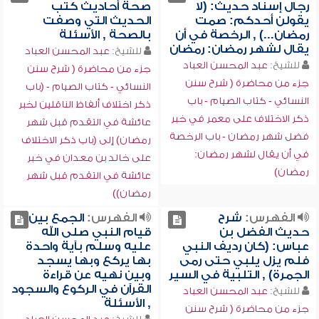
رجال إسناد حديث: (لا
صحة أحاديث كتب
يقولن أحدكم: صمت
الحديث التي وصفت
رمضان...) , الرخصة في أن
بالصحة , الأسئلة
يقال لشهر رمضان: رمضان
للشيخ:
عبد المحسن العباد
للشيخ:
عبد المحسن العباد
جزء من محاضرة ( شرح سنن
جزء من محاضرة ( شرح سنن
النسائي - كتاب الصيام - (باب
النسائي - كتاب الصيام - باب
ذكر اختلاف ألفاظ الناقلين لخبر
ذكر الاختلاف على معمر في خبر
عائشة في التقدم قبل شهر
فضل شهر رمضان - باب الرخصة
رمضان) إلى (باب ذكر الاختلاف
في أن يقال لشهر رمضان:
على خالد بن معدان في خبر
رمضان)
عائشة في التقدم قبل شهر
رمضان))
الفهرس:
شرح
الفهرس:
الجمع بين
حديث الفضل بن
قيام النبي صلى الله
عباس: (كان رديف النبي
عليه وسلم بآية واحدة
فلم يزل يلبي حتى رمى
بها يركع وبها يسجد
الجمرة) , التلبية في السير
وبين نهيه عن قراءة
القرآن في الركوع والسجود
للشيخ:
عبد المحسن العباد
, الأسئلة
جزء من محاضرة ( شرح سنن