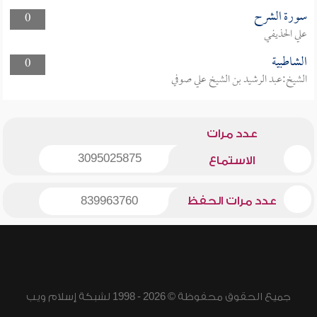
سورة الشرح
0
علي الحذيفي
الشاطبية
0
الشيخ:عبد الرشيد بن الشيخ علي صوفي
عدد مرات
3095025875
الاستماع
عدد مرات الحفظ
839963760
جميع الحقوق محفوظة © 2026 - 1998 لشبكة إسلام ويب