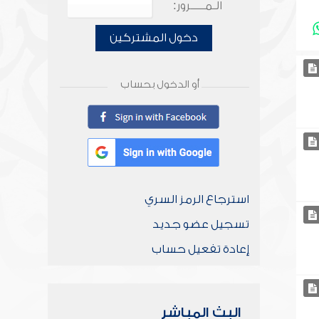
الـمـــــرور:
دخول المشتركين
أو الدخول بحساب
استرجاع الرمز السري
تسجيل عضو جديد
إعادة تفعيل حساب
البث المباشر