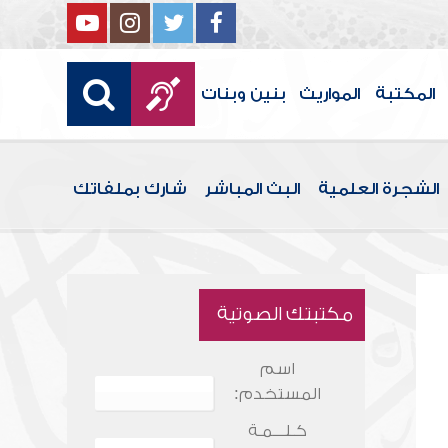
المكتبة
المواريث
بنين وبنات
الشجرة العلمية
البث المباشر
شارك بملفاتك
مكتبتك الصوتية
اسم
المستخدم:
كـلـــمـة