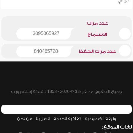
أبو علي
عدد مرات
3095065927
الاستماع
عدد مرات الحفظ
840465728
جميع الحقوق محفوظة © 2026 - 1998 لشبكة إسلام ويب
وثيقة الخصوصية
اتفاقية الخدمة
اتصل بنا
من نحن
لغات الموقع: