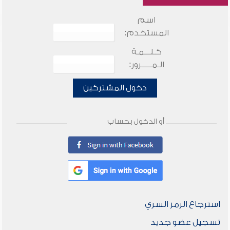
اسم
المستخدم:
كـلـــمـة
الـمـــــرور:
دخول المشتركين
أو الدخول بحساب
استرجاع الرمز السري
تسجيل عضو جديد