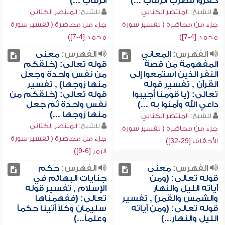
كفروا فضرب الرقاب ...)
الرقاب ...)
للشيخ:
المنتصر الكتاني
للشيخ:
المنتصر الكتاني
جزء من محاضرة ( تفسير سورة
جزء من محاضرة ( تفسير سورة
محمد [4-7])
محمد [4-7])
الفهرس:
المعاني
الفهرس:
معنى
المفهومة من قصة
قوله تعالى: (خلقكم
النفر الذين استمعوا إلى
من نفس واحدة وجعل
القرآن , تفسير قوله
منها زوجها) , تفسير
تعالى: (يا قومنا أجيبوا
قوله تعالى: (خلقكم من
داعي الله وآمنوا به ...)
نفس واحدة ثم جعل
منها زوجها ...)
للشيخ:
المنتصر الكتاني
للشيخ:
المنتصر الكتاني
جزء من محاضرة ( تفسير سورة
جزء من محاضرة ( تفسير سورة
الأحقاف [29-32])
الزمر [6-9])
الفهرس:
معنى
الفهرس:
حكم
قوله تعالى: (ومن
جنايات البهائم في
آياته الليل والنهار
الإسلام , تفسير قوله
والشمس والقمر) , تفسير
تعالى: (ففهمناها
قوله تعالى: (ومن آياته
سليمان وكلاً آتينا حكماً
الليل والنهار...)
وعلماً...)