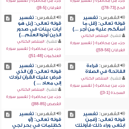
جزء من محاضرة ( تفسير سورة
جزء من محاضرة ( تفسير سورة
الحج [73-78])
الفرقان [5-8])
الفهرس:
تفسير
الفهرس:
تفسير
قوله تعالى: (قل ما
قوله تعالى: (بل هو
أسألكم عليه من أجر ...)
آيات بينات في صدور
الذين أوتوا العلم...)
للشيخ:
المنتصر الكتاني
للشيخ:
المنتصر الكتاني
جزء من محاضرة ( تفسير سورة
جزء من محاضرة ( تفسير سورة
الفرقان [56-59])
العنكبوت [48-51])
الفهرس:
قراءة
الفهرس:
تفسير
الفاتحة في الصلاة
قوله تعالى: (إن الذي
فرض عليك القرآن لرادك
للشيخ:
المنتصر الكتاني
إلى معاد ... )
جزء من محاضرة ( تفسير سورة
للشيخ:
المنتصر الكتاني
السجدة [1-3])
جزء من محاضرة ( تفسير سورة
القصص [85-88])
الفهرس:
تفسير
الفهرس:
تفسير
قوله تعالى: (فمن
قوله تعالى: (أو
ابتغى وراء ذلك فأولئك
كظلمات في بحر لجي