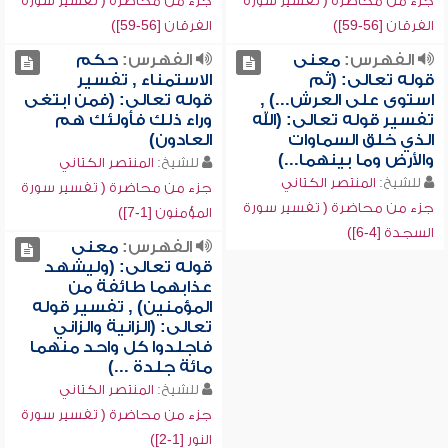
جزء من محاضرة ( تفسير سورة
جزء من محاضرة ( تفسير سورة
الفرقان [56-59])
الفرقان [56-59])
الفهرس:
معنى
الفهرس:
حكم
قوله تعالى: (ثم
الاستمناء , تفسير
استوى على العرش...) ,
قوله تعالى: (فمن ابتغى
تفسير قوله تعالى: (الله
وراء ذلك فأولئك هم
الذي خلق السماوات
العادون)
والأرض وما بينهما...)
للشيخ:
المنتصر الكتاني
للشيخ:
المنتصر الكتاني
جزء من محاضرة ( تفسير سورة
جزء من محاضرة ( تفسير سورة
المؤمنون [1-7])
السجدة [4-6])
الفهرس:
معنى
قوله تعالى: (وليشهد
عذابهما طائفة من
المؤمنين) , تفسير قوله
تعالى: (الزانية والزاني
فاجلدوا كل واحد منهما
مائة جلدة ...)
للشيخ:
المنتصر الكتاني
جزء من محاضرة ( تفسير سورة
النور [1-2])