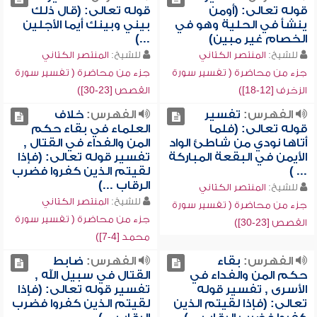
قوله تعالى: (أومن
قوله تعالى: (قال ذلك
ينشأ في الحلية وهو في
بيني وبينك أيما الأجلين
الخصام غير مبين)
...)
للشيخ:
المنتصر الكتاني
للشيخ:
المنتصر الكتاني
جزء من محاضرة ( تفسير سورة
جزء من محاضرة ( تفسير سورة
الزخرف [12-18])
القصص [23-30])
الفهرس:
تفسير
الفهرس:
خلاف
قوله تعالى: (فلما
العلماء في بقاء حكم
أتاها نودي من شاطئ الواد
المن والفداء في القتال ,
الأيمن في البقعة المباركة
تفسير قوله تعالى: (فإذا
... )
لقيتم الذين كفروا فضرب
الرقاب ...)
للشيخ:
المنتصر الكتاني
للشيخ:
المنتصر الكتاني
جزء من محاضرة ( تفسير سورة
جزء من محاضرة ( تفسير سورة
القصص [23-30])
محمد [4-7])
الفهرس:
بقاء
الفهرس:
ضابط
حكم المن والفداء في
القتال في سبيل الله ,
الأسرى , تفسير قوله
تفسير قوله تعالى: (فإذا
تعالى: (فإذا لقيتم الذين
لقيتم الذين كفروا فضرب