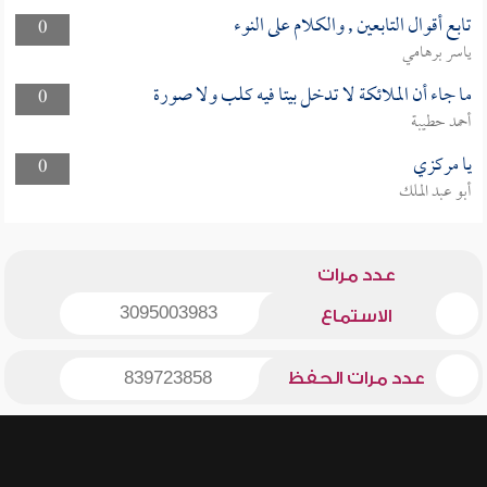
تابع أقوال التابعين , والكلام على النوء
0
ياسر برهامي
ما جاء أن الملائكة لا تدخل بيتا فيه كلب ولا صورة
0
أحمد حطيبة
يا مركزي
0
أبو عبد الملك
عدد مرات
3095003983
الاستماع
عدد مرات الحفظ
839723858