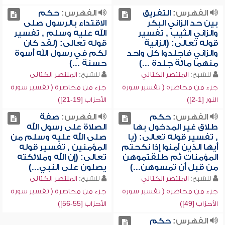
الفهرس:
التفريق
الفهرس:
حكم
بين حد الزاني البكر
الاقتداء بالرسول صلى
والزاني الثيب , تفسير
الله عليه وسلم , تفسير
قوله تعالى: (الزانية
قوله تعالى: (لقد كان
والزاني فاجلدوا كل واحد
لكم في رسول الله أسوة
منهما مائة جلدة ...)
حسنة ...)
للشيخ:
المنتصر الكتاني
للشيخ:
المنتصر الكتاني
جزء من محاضرة ( تفسير سورة
جزء من محاضرة ( تفسير سورة
النور [1-2])
الأحزاب [19-21])
الفهرس:
حكم
الفهرس:
صفة
طلاق غير المدخول بها
الصلاة على رسول الله
, تفسير قوله تعالى: (يا
صلى الله عليه وسلم من
أيها الذين آمنوا إذا نكحتم
المؤمنين , تفسير قوله
المؤمنات ثم طلقتموهن
تعالى: (إن الله وملائكته
من قبل أن تمسوهن...)
يصلون على النبي...)
للشيخ:
المنتصر الكتاني
للشيخ:
المنتصر الكتاني
جزء من محاضرة ( تفسير سورة
جزء من محاضرة ( تفسير سورة
الأحزاب [49])
الأحزاب [55-56])
الفهرس:
حكم