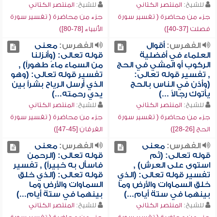
للشيخ:
المنتصر الكتاني
للشيخ:
المنتصر الكتاني
جزء من محاضرة ( تفسير سورة
جزء من محاضرة ( تفسير سورة
فصلت [37-40])
الأنبياء [78-80])
الفهرس:
أقوال
الفهرس:
معنى
العلماء في أفضلية
قوله تعالى: (وأنزلنا
الركوب أو المشي في الحج
من السماء ماءً طهوراً) ,
, تفسير قوله تعالى:
تفسير قوله تعالى: (وهو
(وأذن في الناس بالحج
الذي أرسل الرياح بشراً بين
يأتوك رجالاً ...)
يدي رحمته...)
للشيخ:
المنتصر الكتاني
للشيخ:
المنتصر الكتاني
جزء من محاضرة ( تفسير سورة
جزء من محاضرة ( تفسير سورة
الحج [26-28])
الفرقان [45-47])
الفهرس:
معنى
الفهرس:
معنى
قوله تعالى: (ثم
قوله تعالى: (الرحمن
استوى على العرش) ,
فاسأل به خبيراً) , تفسير
تفسير قوله تعالى: (الذي
قوله تعالى: (الذي خلق
خلق السماوات والأرض وما
السماوات والأرض وما
بينهما في ستة أيام...)
بينهما في ستة أيام...)
للشيخ:
المنتصر الكتاني
للشيخ:
المنتصر الكتاني