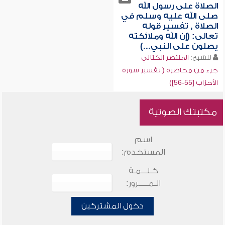
الصلاة على رسول الله
صلى الله عليه وسلم في
الصلاة , تفسير قوله
تعالى: (إن الله وملائكته
يصلون على النبي...)
للشيخ:
المنتصر الكتاني
جزء من محاضرة ( تفسير سورة
الأحزاب [55-56])
مكتبتك الصوتية
اسم
المستخدم:
كـلـــمـة
الـمـــــرور:
دخول المشتركين