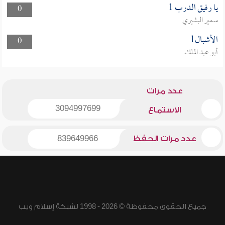
يا رفيق الدرب 1
0
سمير البشيري
الأشبال1
0
أبو عبد الملك
عدد مرات
3094997699
الاستماع
عدد مرات الحفظ
839649966
جميع الحقوق محفوظة © 2026 - 1998 لشبكة إسلام ويب