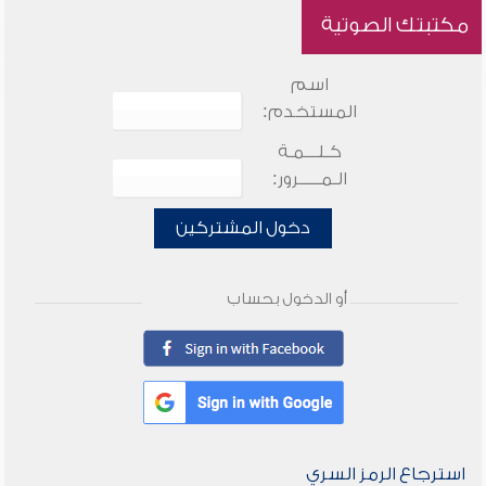
مكتبتك الصوتية
اسم
المستخدم:
كـلـــمـة
الـمـــــرور:
دخول المشتركين
أو الدخول بحساب
استرجاع الرمز السري