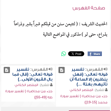
صفحة الفهرس
الحديث الشريف : ( لتتبعن سنن من قبلكم شبراً بشبر وذراعاً
بذراع، حتى لو ) مذكور في المواضع التالية
الفهرس:
تفسير
الفهرس:
تفسير
قوله تعالى: (فهل
قوله تعالى: (قال فما
ينظرون إلا الساعة أن
بال القرون الأولى..)
تأتيهم بغتة ...)
للشيخ:
المنتصر الكتاني
للشيخ:
المنتصر الكتاني
جزء من محاضرة ( تفسير سورة
جزء من محاضرة ( تفسير سورة
طه [49-55])
محمد [15-19])