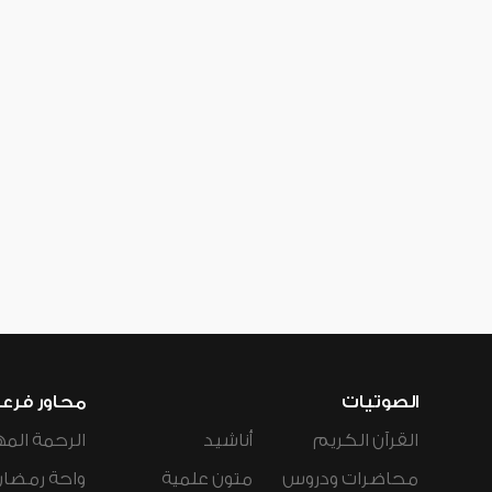
الصوتيات
محاور فرع
القرآن الكريم
أناشيد
الرحمة المه
محاضرات ودروس
متون علمية
واحة رمضان