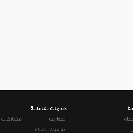
ية
خدمات تفاعلية
داة
المواريث
مشاركات ال
مواقيت الصلاة