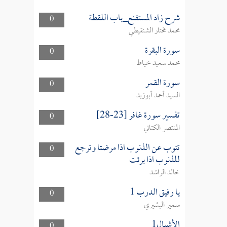
شرح زاد المستقنع_باب اللقطة
0
محمد مختار الشنقيطي
سورة البقرة
0
محمد سعيد خياط
سورة القمر
0
السيد أحمد أبوزيد
تفسير سورة غافر [23-28]
0
المنتصر الكتاني
تتوب عن الذنوب اذا مرضتا وترجع
0
للذنوب اذا برئت
خالد الراشد
يا رفيق الدرب 1
0
سمير البشيري
الأشبال1
0