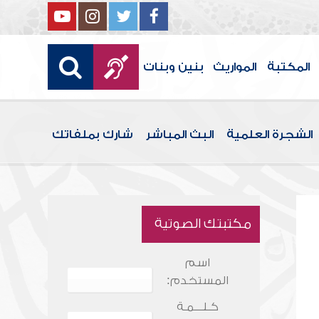
المكتبة
المواريث
بنين وبنات
الشجرة العلمية
البث المباشر
شارك بملفاتك
مكتبتك الصوتية
اسم
المستخدم:
كـلـــمـة