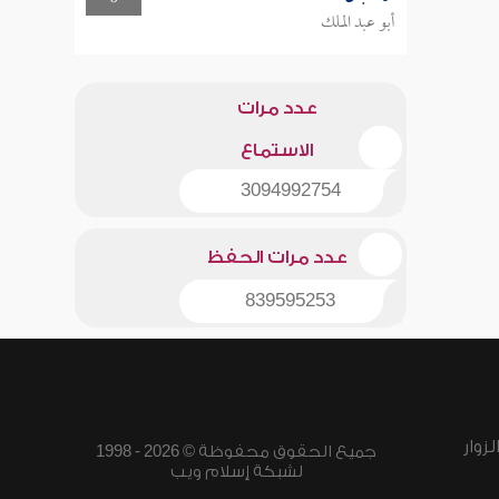
أبو عبد الملك
عدد مرات
الاستماع
3094992754
عدد مرات الحفظ
839595253
زوار
جميع الحقوق محفوظة © 2026 - 1998
لشبكة إسلام ويب