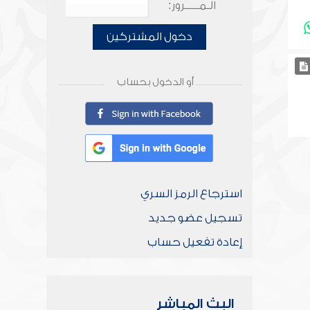
الـمـــــرور:
دخول المشتركين
أو الدخول بحساب
استرجاع الرمز السري
تسجيل عضو جديد
إعادة تفعيل حساب
البث المباشر