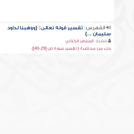
الفهرس:
تفسير قوله تعالى: (ووهبنا لداود
سليمان ...)
للشيخ:
المنتصر الكتاني
جزء من محاضرة ( تفسير سورة ص [29-40])