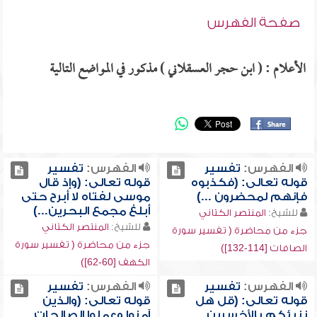
صفحة الفهرس
الأعلام : ( ابن حجر العسقلاني ) مذكور في المواضع التالية
الفهرس:
تفسير
الفهرس:
تفسير
قوله تعالى: (فكذبوه
قوله تعالى: (وإذ قال
فإنهم لمحضرون ...)
موسى لفتاه لا أبرح حتى
أبلغ مجمع البحرين...)
للشيخ:
المنتصر الكتاني
للشيخ:
المنتصر الكتاني
جزء من محاضرة ( تفسير سورة
جزء من محاضرة ( تفسير سورة
الصافات [114-132])
الكهف [60-62])
الفهرس:
تفسير
الفهرس:
تفسير
قوله تعالى: (قل هل
قوله تعالى: (والذين
ننبئكم بالأخسرين
آمنوا وعملوا الصالحات