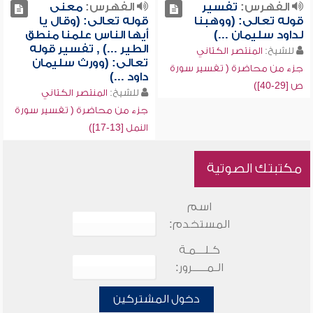
الفهرس:
تفسير
الفهرس:
معنى
قوله تعالى: (ووهبنا
قوله تعالى: (وقال يا
لداود سليمان ...)
أيها الناس علمنا منطق
الطير ...) , تفسير قوله
للشيخ:
المنتصر الكتاني
تعالى: (وورث سليمان
جزء من محاضرة ( تفسير سورة
داود ...)
ص [29-40])
للشيخ:
المنتصر الكتاني
جزء من محاضرة ( تفسير سورة
النمل [13-17])
مكتبتك الصوتية
اسم
المستخدم:
كـلـــمـة
الـمـــــرور:
دخول المشتركين