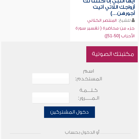
أيها النبي إنا أحللنا لك
أزواجك اللاتي آتيت
أجورهن...)
للشيخ:
المنتصر الكتاني
جزء من محاضرة ( تفسير سورة
الأحزاب [50-51])
مكتبتك الصوتية
اسم
المستخدم:
كـلـــمـة
الـمـــــرور:
دخول المشتركين
أو الدخول بحساب