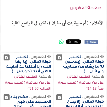
صفحة الفهرس
الأعلام : ( أم حبيبة بنت أبي سفيان ) مذكور في المواضع التالية
الفهرس:
تفسير
الفهرس:
تفسير
قوله تعالى: (يعملون
قوله تعالى: (يا أيها
له ما يشاء من محاريب
النبي إنا أحللنا لك أزواجك
وتماثيل ...)
اللاتي آتيت أجورهن...)
للشيخ:
المنتصر الكتاني
للشيخ:
المنتصر الكتاني
جزء من محاضرة ( تفسير سورة
جزء من محاضرة ( تفسير سورة
سبأ [12-14])
الأحزاب [50-51])
الفهرس:
تفسير
الفهرس:
حكم بناء
قوله تعالى: (لا جناح
المساجد على قبور
عليهن في آبائهن ولا
الموتى , تفسير قوله