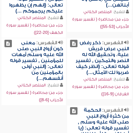
أبنائهن...)
تعالى: (إنهم إن يظهروا
عليكم يرجموكم ...)
للشيخ:
المنتصر الكتاني
للشيخ:
المنتصر الكتاني
جزء من محاضرة ( تفسير سورة
جزء من محاضرة ( تفسير سورة
الأحزاب [53-55])
الكهف [20-22])
الفهرس:
ذكر رفض
الفهرس:
معنى
النبي عرض قريش
كون أزواج النبي صلى
عليه، وتحقيق الله له
الله عليه وسلم أمهات
النصر والتمكين , تفسير
للمؤمنين , تفسير قوله
قوله تعالى: (انظر كيف
تعالى: (النبي أولى
ضربوا لك الأمثال...)
بالمؤمنين من
أنفسهم...)
للشيخ:
المنتصر الكتاني
للشيخ:
المنتصر الكتاني
جزء من محاضرة ( تفسير سورة
جزء من محاضرة ( تفسير سورة
الفرقان [9-16])
الأحزاب [6-8])
الفهرس:
الحكمة
من كثرة أزواج النبي
صلى الله عليه وسلم ,
تفسير قوله تعالى: (يا