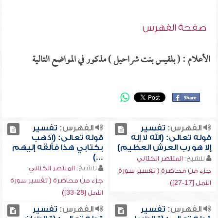
صفحة الفهرس
الأعلام : ( بلقيس بنت شراحيل ) مذكور في المواضع التالية
الفهرس:
تفسير
الفهرس:
تفسير
قوله تعالى: (الله لا إله
قوله تعالى: (اذهب
إلا هو رب العرش العظيم)
بكتابي هذا فألقه إليهم
...)
للشيخ:
المنتصر الكتاني
للشيخ:
المنتصر الكتاني
جزء من محاضرة ( تفسير سورة
جزء من محاضرة ( تفسير سورة
النمل [17-27])
النمل [28-33])
الفهرس:
تفسير
الفهرس:
تفسير