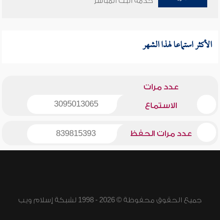
خدمة البث المباشر
الأكثر استماعا لهذا الشهر
عدد مرات
3095013065
الاستماع
عدد مرات الحفظ
839815393
جميع الحقوق محفوظة © 2026 - 1998 لشبكة إسلام ويب