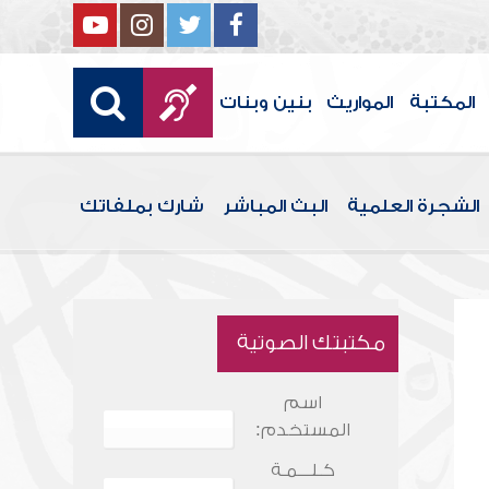
المكتبة
المواريث
بنين وبنات
الشجرة العلمية
البث المباشر
شارك بملفاتك
مكتبتك الصوتية
اسم
المستخدم:
كـلـــمـة