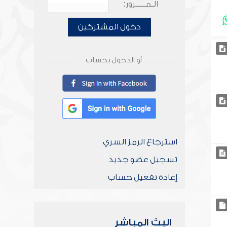
الـمـــــرور:
دخول المشتركين
أو الدخول بحساب
استرجاع الرمز السري
تسجيل عضو جديد
إعادة تفعيل حساب
البث المباشر