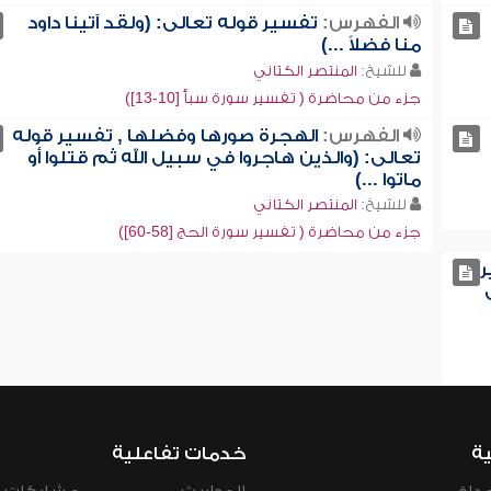
الفهرس:
تفسير قوله تعالى: (ولقد آتينا داود
منا فضلاً ...)
للشيخ:
المنتصر الكتاني
جزء من محاضرة ( تفسير سورة سبأ [10-13])
الفهرس:
الهجرة صورها وفضلها , تفسير قوله
تعالى: (والذين هاجروا في سبيل الله ثم قتلوا أو
ماتوا ...)
للشيخ:
المنتصر الكتاني
جزء من محاضرة ( تفسير سورة الحج [58-60])
ر
ية
خدمات تفاعلية