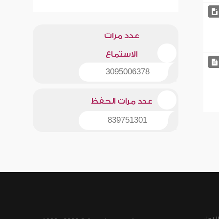
عدد مرات
الاستماع
3095006378
عدد مرات الحفظ
839751301