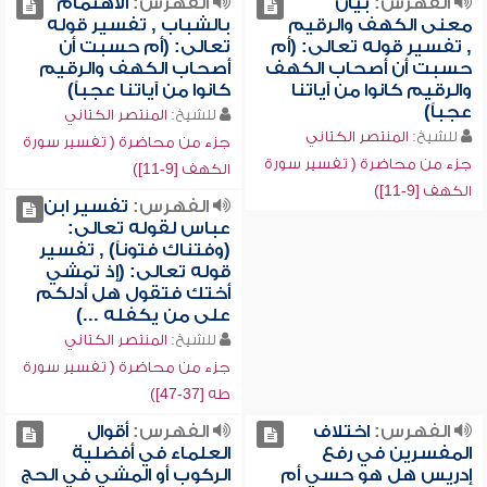
الفهرس:
بيان
الفهرس:
الاهتمام
معنى الكهف والرقيم
بالشباب , تفسير قوله
, تفسير قوله تعالى: (أم
تعالى: (أم حسبت أن
حسبت أن أصحاب الكهف
أصحاب الكهف والرقيم
والرقيم كانوا من آياتنا
كانوا من آياتنا عجباً)
عجباً)
للشيخ:
المنتصر الكتاني
للشيخ:
المنتصر الكتاني
جزء من محاضرة ( تفسير سورة
جزء من محاضرة ( تفسير سورة
الكهف [9-11])
الكهف [9-11])
الفهرس:
تفسير ابن
عباس لقوله تعالى:
(وفتناك فتوناً) , تفسير
قوله تعالى: (إذ تمشي
أختك فتقول هل أدلكم
على من يكفله ...)
للشيخ:
المنتصر الكتاني
جزء من محاضرة ( تفسير سورة
طه [37-47])
الفهرس:
اختلاف
الفهرس:
أقوال
المفسرين في رفع
العلماء في أفضلية
إدريس هل هو حسي أم
الركوب أو المشي في الحج