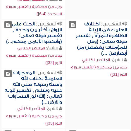
جزء من محاضرة ( تفسير سورة
السجدة [4-6])
الفهرس:
اختلاف
الفهرس:
الحث على
العلماء في الزينة
الزواج بأكثر من واحدة ,
الظاهرة للمرأة , تفسير
تفسير قوله تعالى:
قوله تعالى: (وقل
(وأنكحوا الأيامى منكم...)
للمؤمنات يغضضن من
للشيخ:
المنتصر الكتاني
أبصارهن ...)
جزء من محاضرة ( تفسير سورة
للشيخ:
المنتصر الكتاني
النور [32])
جزء من محاضرة ( تفسير سورة
الفهرس:
المعجزات
النور [31])
العلمية لكتاب الله
وسنة رسوله صلى الله
عليه وسلم , تفسير قوله
تعالى: (الله نور السماوات
والأرض...)
للشيخ:
المنتصر الكتاني
جزء من محاضرة ( تفسير سورة
النور [35])