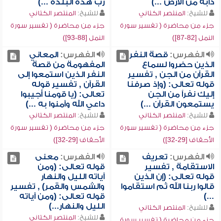
دابة من الأرض ...)
رب هذه البلدة ...)
للشيخ:
المنتصر الكتاني
للشيخ:
المنتصر الكتاني
جزء من محاضرة ( تفسير سورة
جزء من محاضرة ( تفسير سورة
النمل [82-87])
النمل [88-93])
الفهرس:
قصة النفر
الفهرس:
المعاني
الذين حضروا لسماع
المفهومة من قصة
القرآن من الجن , تفسير
النفر الذين استمعوا إلى
قوله تعالى: (وإذ صرفنا
القرآن , تفسير قوله
إليك نفراً من الجن
تعالى: (يا قومنا أجيبوا
يستمعون القرآن ...)
داعي الله وآمنوا به ...)
للشيخ:
المنتصر الكتاني
للشيخ:
المنتصر الكتاني
جزء من محاضرة ( تفسير سورة
جزء من محاضرة ( تفسير سورة
الأحقاف [29-32])
الأحقاف [29-32])
الفهرس:
تعريف
الفهرس:
معنى
الاستقامة , تفسير
قوله تعالى: (ومن
قوله تعالى: (إن الذين
آياته الليل والنهار
قالوا ربنا الله ثم استقاموا
والشمس والقمر) , تفسير
...)
قوله تعالى: (ومن آياته
الليل والنهار...)
للشيخ:
المنتصر الكتاني
للشيخ:
المنتصر الكتاني
جزء من محاضرة ( تفسير سورة