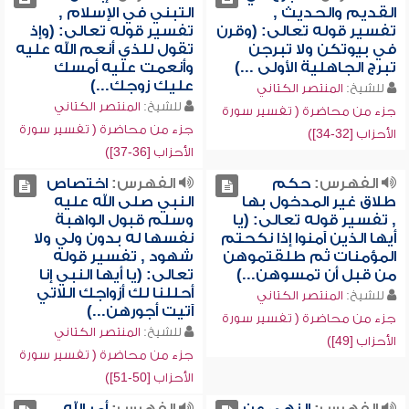
القديم والحديث ,
التبني في الإسلام ,
تفسير قوله تعالى: (وقرن
تفسير قوله تعالى: (وإذ
في بيوتكن ولا تبرجن
تقول للذي أنعم الله عليه
تبرج الجاهلية الأولى ...)
وأنعمت عليه أمسك
عليك زوجك...)
للشيخ:
المنتصر الكتاني
للشيخ:
المنتصر الكتاني
جزء من محاضرة ( تفسير سورة
جزء من محاضرة ( تفسير سورة
الأحزاب [32-34])
الأحزاب [36-37])
الفهرس:
حكم
الفهرس:
اختصاص
طلاق غير المدخول بها
النبي صلى الله عليه
, تفسير قوله تعالى: (يا
وسلم قبول الواهبة
أيها الذين آمنوا إذا نكحتم
نفسها له بدون ولي ولا
المؤمنات ثم طلقتموهن
شهود , تفسير قوله
من قبل أن تمسوهن...)
تعالى: (يا أيها النبي إنا
أحللنا لك أزواجك اللاتي
للشيخ:
المنتصر الكتاني
آتيت أجورهن...)
جزء من محاضرة ( تفسير سورة
للشيخ:
المنتصر الكتاني
الأحزاب [49])
جزء من محاضرة ( تفسير سورة
الأحزاب [50-51])