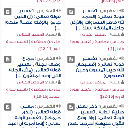
غافر [65-68])
غافر [77-81])
الفهرس:
تفسير
الفهرس:
تفسير
قوله تعالى: (الحمد
قوله تعالى: (إن الذين
لله فاطر السماوات والأرض
جاءوا بالإفك عصبة منكم
جاعل الملائكة رسلاً ...)
...)
للشيخ:
المنتصر الكتاني
للشيخ:
المنتصر الكتاني
جزء من محاضرة ( تفسير سورة
جزء من محاضرة ( تفسير سورة
فاطر [1])
النور [11-13])
الفهرس:
تفسير
الفهرس:
جماع
قوله تعالى: (فسبحان
وصف الجنة , تفسير
الله حين تمسون وحين
قوله تعالى: (مثل الجنة
تصبحون)
التي وعد المتقون ...)
للشيخ:
المنتصر الكتاني
للشيخ:
المنتصر الكتاني
جزء من محاضرة ( تفسير سورة
جزء من محاضرة ( تفسير سورة
الروم [16-22])
محمد [15-19])
الفهرس:
ذكر بعض
الفهرس:
معنى
صنيع الدابة , تفسير
قوله تعالى: (الذي
قوله تعالى: (وإذا وقع
حرمها) , تفسير قوله
القول عليهم أخرجنا لهم
تعالى: (إنما أمرت أن أعبد