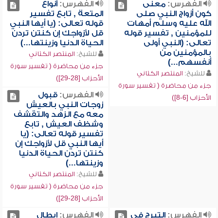
الفهرس:
معنى
الفهرس:
أنواع
كون أزواج النبي صلى
المتعة , تابع تفسير
الله عليه وسلم أمهات
قوله تعالى: (يا أيها النبي
للمؤمنين , تفسير قوله
قل لأزواجك إن كنتن تردن
تعالى: (النبي أولى
الحياة الدنيا وزينتها...)
بالمؤمنين من
للشيخ:
المنتصر الكتاني
أنفسهم...)
جزء من محاضرة ( تفسير سورة
للشيخ:
المنتصر الكتاني
الأحزاب [28-29])
جزء من محاضرة ( تفسير سورة
الفهرس:
قبول
الأحزاب [6-8])
زوجات النبي بالعيش
معه مع الزهد والتقشف
وشظف العيش , تابع
تفسير قوله تعالى: (يا
أيها النبي قل لأزواجك إن
كنتن تردن الحياة الدنيا
وزينتها...)
للشيخ:
المنتصر الكتاني
جزء من محاضرة ( تفسير سورة
الأحزاب [28-29])
الفهرس:
التبرج في
الفهرس:
إبطال