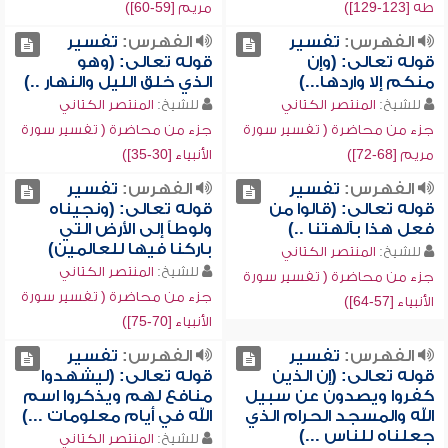
طه [123-129])
مريم [59-60])
الفهرس:
تفسير
الفهرس:
تفسير
قوله تعالى: (وإن
قوله تعالى: (وهو
منكم إلا واردها...)
الذي خلق الليل والنهار ..)
للشيخ:
المنتصر الكتاني
للشيخ:
المنتصر الكتاني
جزء من محاضرة ( تفسير سورة
جزء من محاضرة ( تفسير سورة
مريم [68-72])
الأنبياء [30-35])
الفهرس:
تفسير
الفهرس:
تفسير
قوله تعالى: (قالوا من
قوله تعالى: (ونجيناه
فعل هذا بآلهتنا ..)
ولوطاً إلى الأرض التي
باركنا فيها للعالمين)
للشيخ:
المنتصر الكتاني
للشيخ:
المنتصر الكتاني
جزء من محاضرة ( تفسير سورة
جزء من محاضرة ( تفسير سورة
الأنبياء [57-64])
الأنبياء [70-75])
الفهرس:
تفسير
الفهرس:
تفسير
قوله تعالى: (إن الذين
قوله تعالى: (ليشهدوا
كفروا ويصدون عن سبيل
منافع لهم ويذكروا اسم
الله والمسجد الحرام الذي
الله في أيام معلومات ...)
جعلناه للناس ...)
للشيخ:
المنتصر الكتاني