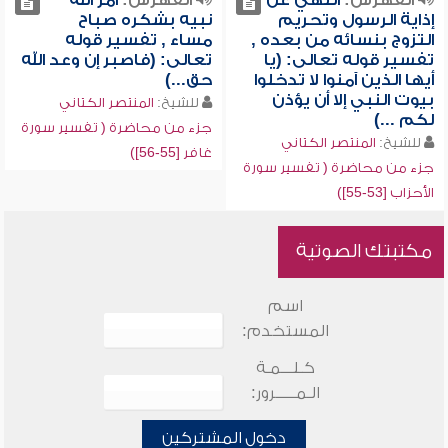
الفهرس:
النهي عن
الفهرس:
أمر الله
إذاية الرسول وتحريم
نبيه بشكره صباح
التزوج بنسائه من بعده ,
مساء , تفسير قوله
تفسير قوله تعالى: (يا
تعالى: (فاصبر إن وعد الله
أيها الذين آمنوا لا تدخلوا
حق...)
بيوت النبي إلا أن يؤذن
للشيخ:
المنتصر الكتاني
لكم ...)
جزء من محاضرة ( تفسير سورة
للشيخ:
المنتصر الكتاني
غافر [55-56])
جزء من محاضرة ( تفسير سورة
الأحزاب [53-55])
مكتبتك الصوتية
اسم
المستخدم:
كـلـــمـة
الـمـــــرور:
دخول المشتركين