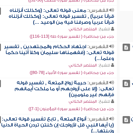
جزء من محاضرة ( تفسير سورة فصلت [30-32])
الفهرس:
معنى قوله تعالى: (وكذلك أنزلناه
قرآناً عربياً) , تفسير قوله تعالى: (وكذلك أنزلناه
قرآناً عربياً وصرفنا فيه من الوعيد ...)
للشيخ:
المنتصر الكتاني
جزء من محاضرة ( تفسير سورة طه [113-116])
الفهرس:
اجتهاد الحكام والمجتهدين , تفسير
قوله تعالى: (ففهمناها سليمان وكلاً آتينا حكماً
وعلماً...)
للشيخ:
المنتصر الكتاني
جزء من محاضرة ( تفسير سورة الأنبياء [78-80])
الفهرس:
حرمة زواج المتعة , تفسير قوله
تعالى: (إلا على أزواجهم أو ما ملكت أيمانهم
فإنهم غير ملومين)
للشيخ:
المنتصر الكتاني
جزء من محاضرة ( تفسير سورة المؤمنون [1-7])
الفهرس:
أنواع المتعة , تابع تفسير قوله تعالى:
(يا أيها النبي قل لأزواجك إن كنتن تردن الحياة الدنيا
وزينتها...)