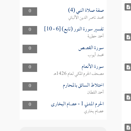
صفة صلاة النبي (4)
0
محمد ناصر الدين الألباني
تفسير سورة النور (تابع) [6 - 10]
0
أحمد حطيبة
سورة القصص
0
محمد أيوب
سورة الأنعام
0
مصحف الحرم المكي لعام 1426هـ
اختلاط السائق بالمحارم
0
أحمد القطان
الحرم المدني 1 - عصام البخارى
0
عصام بخاري