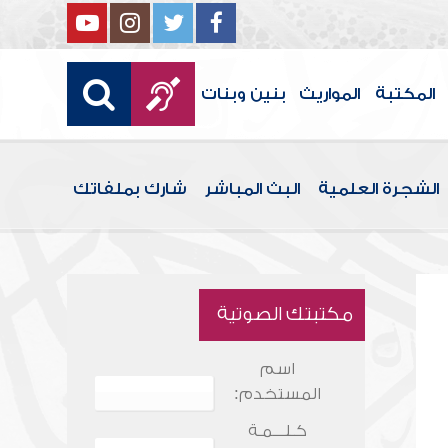
المكتبة
المواريث
بنين وبنات
الشجرة العلمية
البث المباشر
شارك بملفاتك
مكتبتك الصوتية
اسم
المستخدم:
كـلـــمـة