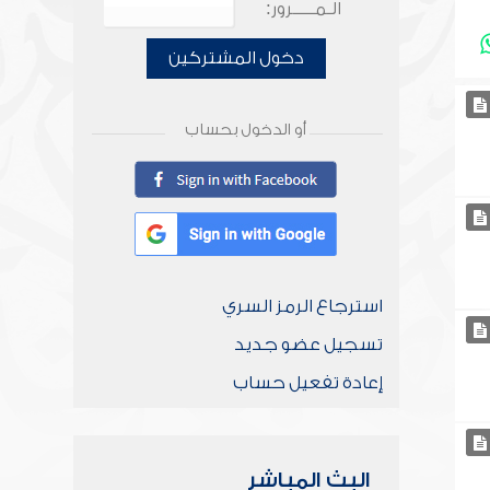
الـمـــــرور:
دخول المشتركين
أو الدخول بحساب
استرجاع الرمز السري
تسجيل عضو جديد
إعادة تفعيل حساب
البث المباشر