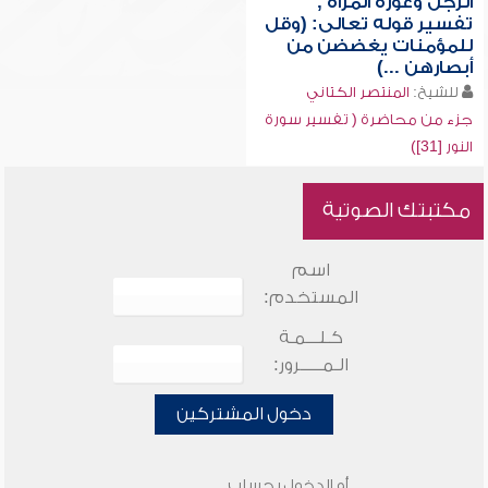
الرجل وعورة المرأة ,
تفسير قوله تعالى: (وقل
للمؤمنات يغضضن من
أبصارهن ...)
للشيخ:
المنتصر الكتاني
جزء من محاضرة ( تفسير سورة
النور [31])
مكتبتك الصوتية
اسم
المستخدم:
كـلـــمـة
الـمـــــرور:
دخول المشتركين
أو الدخول بحساب