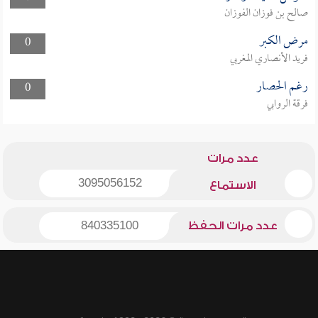
صالح بن فوزان الفوزان
مرض الكبر
0
فريد الأنصاري المغربي
رغم الحصار
0
فرقة الروابي
عدد مرات
3095056152
الاستماع
عدد مرات الحفظ
840335100