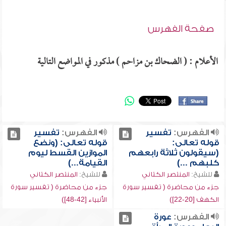
صفحة الفهرس
الأعلام : ( الضحاك بن مزاحم ) مذكور في المواضع التالية
الفهرس:
تفسير
الفهرس:
تفسير
قوله تعالى:
قوله تعالى: (ونضع
(سيقولون ثلاثة رابعهم
الموازين القسط ليوم
كلبهم ...)
القيامة...)
للشيخ:
المنتصر الكتاني
للشيخ:
المنتصر الكتاني
جزء من محاضرة ( تفسير سورة
جزء من محاضرة ( تفسير سورة
الكهف [20-22])
الأنبياء [42-48])
الفهرس:
عورة