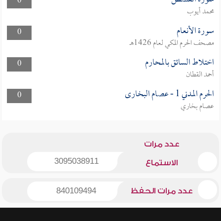
0
محمد أيوب
سورة الأنعام
0
مصحف الحرم المكي لعام 1426هـ
اختلاط السائق بالمحارم
0
أحمد القطان
الحرم المدني 1 - عصام البخارى
0
عصام بخاري
عدد مرات
3095038911
الاستماع
عدد مرات الحفظ
840109494