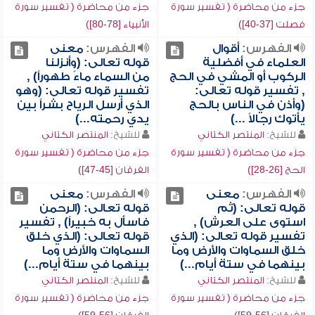
جزء من محاضرة ( تفسير سورة
جزء من محاضرة ( تفسير سورة
فصلت [37-40])
الأنبياء [78-80])
الفهرس:
أقوال
الفهرس:
معنى
العلماء في أفضلية
قوله تعالى: (وأنزلنا
الركوب أو المشي في الحج
من السماء ماءً طهوراً) ,
, تفسير قوله تعالى:
تفسير قوله تعالى: (وهو
(وأذن في الناس بالحج
الذي أرسل الرياح بشراً بين
يأتوك رجالاً ...)
يدي رحمته...)
للشيخ:
المنتصر الكتاني
للشيخ:
المنتصر الكتاني
جزء من محاضرة ( تفسير سورة
جزء من محاضرة ( تفسير سورة
الحج [26-28])
الفرقان [45-47])
الفهرس:
معنى
الفهرس:
معنى
قوله تعالى: (ثم
قوله تعالى: (الرحمن
استوى على العرش) ,
فاسأل به خبيراً) , تفسير
تفسير قوله تعالى: (الذي
قوله تعالى: (الذي خلق
خلق السماوات والأرض وما
السماوات والأرض وما
بينهما في ستة أيام...)
بينهما في ستة أيام...)
للشيخ:
المنتصر الكتاني
للشيخ:
المنتصر الكتاني
جزء من محاضرة ( تفسير سورة
جزء من محاضرة ( تفسير سورة