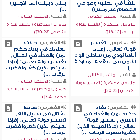
ينشأ في الحلية وهو في
بيني وبينك أيما الأجلين
الخصام غير مبين)
...)
للشيخ:
المنتصر الكتاني
للشيخ:
المنتصر الكتاني
جزء من محاضرة ( تفسير سورة
جزء من محاضرة ( تفسير سورة
الزخرف [12-18])
القصص [23-30])
الفهرس:
تفسير
الفهرس:
خلاف
قوله تعالى: (فلما
العلماء في بقاء حكم
أتاها نودي من شاطئ الواد
المن والفداء في القتال ,
الأيمن في البقعة المباركة
تفسير قوله تعالى: (فإذا
... )
لقيتم الذين كفروا فضرب
الرقاب ...)
للشيخ:
المنتصر الكتاني
للشيخ:
المنتصر الكتاني
جزء من محاضرة ( تفسير سورة
جزء من محاضرة ( تفسير سورة
القصص [23-30])
محمد [4-7])
الفهرس:
بقاء
الفهرس:
ضابط
حكم المن والفداء في
القتال في سبيل الله ,
الأسرى , تفسير قوله
تفسير قوله تعالى: (فإذا
تعالى: (فإذا لقيتم الذين
لقيتم الذين كفروا فضرب
كفروا فضرب الرقاب ...)
الرقاب ...)
للشيخ:
المنتصر الكتاني
للشيخ:
المنتصر الكتاني