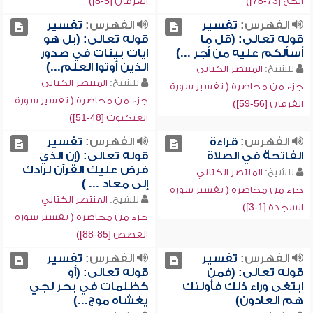
الحج [73-78])
الفرقان [5-8])
الفهرس:
تفسير
الفهرس:
تفسير
قوله تعالى: (قل ما
قوله تعالى: (بل هو
أسألكم عليه من أجر ...)
آيات بينات في صدور
الذين أوتوا العلم...)
للشيخ:
المنتصر الكتاني
للشيخ:
المنتصر الكتاني
جزء من محاضرة ( تفسير سورة
جزء من محاضرة ( تفسير سورة
الفرقان [56-59])
العنكبوت [48-51])
الفهرس:
قراءة
الفهرس:
تفسير
الفاتحة في الصلاة
قوله تعالى: (إن الذي
فرض عليك القرآن لرادك
للشيخ:
المنتصر الكتاني
إلى معاد ... )
جزء من محاضرة ( تفسير سورة
للشيخ:
المنتصر الكتاني
السجدة [1-3])
جزء من محاضرة ( تفسير سورة
القصص [85-88])
الفهرس:
تفسير
الفهرس:
تفسير
قوله تعالى: (فمن
قوله تعالى: (أو
ابتغى وراء ذلك فأولئك
كظلمات في بحر لجي
هم العادون)
يغشاه موج...)