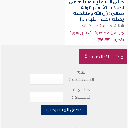
صلى الله عليه وسلم في
الصلاة , تفسير قوله
تعالى: (إن الله وملائكته
يصلون على النبي...)
للشيخ:
المنتصر الكتاني
جزء من محاضرة ( تفسير سورة
الأحزاب [55-56])
مكتبتك الصوتية
اسم
المستخدم:
كـلـــمـة
الـمـــــرور:
دخول المشتركين