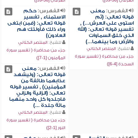
الفرقان [56-59])
الفرقان [56-59])
الفهرس:
معنى
الفهرس:
حكم
قوله تعالى: (ثم
الاستمناء , تفسير
استوى على العرش...) ,
قوله تعالى: (فمن ابتغى
تفسير قوله تعالى: (الله
وراء ذلك فأولئك هم
الذي خلق السماوات
العادون)
والأرض وما بينهما...)
للشيخ:
المنتصر الكتاني
للشيخ:
المنتصر الكتاني
جزء من محاضرة ( تفسير سورة
جزء من محاضرة ( تفسير سورة
المؤمنون [1-7])
السجدة [4-6])
الفهرس:
معنى
قوله تعالى: (وليشهد
عذابهما طائفة من
المؤمنين) , تفسير قوله
تعالى: (الزانية والزاني
فاجلدوا كل واحد منهما
مائة جلدة ...)
للشيخ:
المنتصر الكتاني
جزء من محاضرة ( تفسير سورة
النور [1-2])