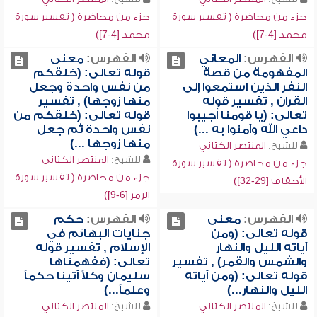
جزء من محاضرة ( تفسير سورة
جزء من محاضرة ( تفسير سورة
محمد [4-7])
محمد [4-7])
الفهرس:
المعاني
الفهرس:
معنى
المفهومة من قصة
قوله تعالى: (خلقكم
النفر الذين استمعوا إلى
من نفس واحدة وجعل
القرآن , تفسير قوله
منها زوجها) , تفسير
تعالى: (يا قومنا أجيبوا
قوله تعالى: (خلقكم من
داعي الله وآمنوا به ...)
نفس واحدة ثم جعل
منها زوجها ...)
للشيخ:
المنتصر الكتاني
للشيخ:
المنتصر الكتاني
جزء من محاضرة ( تفسير سورة
جزء من محاضرة ( تفسير سورة
الأحقاف [29-32])
الزمر [6-9])
الفهرس:
معنى
الفهرس:
حكم
قوله تعالى: (ومن
جنايات البهائم في
آياته الليل والنهار
الإسلام , تفسير قوله
والشمس والقمر) , تفسير
تعالى: (ففهمناها
قوله تعالى: (ومن آياته
سليمان وكلاً آتينا حكماً
الليل والنهار...)
وعلماً...)
للشيخ:
المنتصر الكتاني
للشيخ:
المنتصر الكتاني