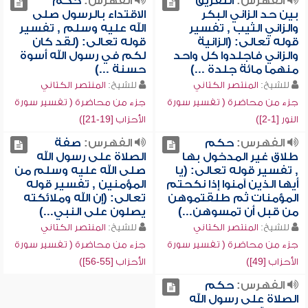
الفهرس:
التفريق
الفهرس:
حكم
بين حد الزاني البكر
الاقتداء بالرسول صلى
والزاني الثيب , تفسير
الله عليه وسلم , تفسير
قوله تعالى: (الزانية
قوله تعالى: (لقد كان
والزاني فاجلدوا كل واحد
لكم في رسول الله أسوة
منهما مائة جلدة ...)
حسنة ...)
للشيخ:
المنتصر الكتاني
للشيخ:
المنتصر الكتاني
جزء من محاضرة ( تفسير سورة
جزء من محاضرة ( تفسير سورة
النور [1-2])
الأحزاب [19-21])
الفهرس:
حكم
الفهرس:
صفة
طلاق غير المدخول بها
الصلاة على رسول الله
, تفسير قوله تعالى: (يا
صلى الله عليه وسلم من
أيها الذين آمنوا إذا نكحتم
المؤمنين , تفسير قوله
المؤمنات ثم طلقتموهن
تعالى: (إن الله وملائكته
من قبل أن تمسوهن...)
يصلون على النبي...)
للشيخ:
المنتصر الكتاني
للشيخ:
المنتصر الكتاني
جزء من محاضرة ( تفسير سورة
جزء من محاضرة ( تفسير سورة
الأحزاب [49])
الأحزاب [55-56])
الفهرس:
حكم
الصلاة على رسول الله