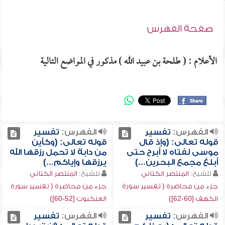
صفحة الفهرس
الأعلام : ( طلحة بن عبيد الله ) مذكور في المواضع التالية
الفهرس:
تفسير
الفهرس:
تفسير
قوله تعالى: (وإذ قال
قوله تعالى: (وكأين
موسى لفتاه لا أبرح حتى
من دابة لا تحمل رزقها الله
أبلغ مجمع البحرين...)
يرزقها وإياكم...)
للشيخ:
المنتصر الكتاني
للشيخ:
المنتصر الكتاني
جزء من محاضرة ( تفسير سورة
جزء من محاضرة ( تفسير سورة
الكهف [60-62])
العنكبوت [52-60])
الفهرس:
تفسير
الفهرس:
تفسير