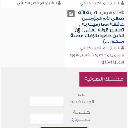
للشيخ:
المنتصر الكتاني
للشيخ:
المنتصر الكتاني
الفهرس:
تبرئة الله
تعالى لأم المؤمنين
عائشة مما رميت به ,
تفسير قوله تعالى: (إن
الذين جاءوا بالإفك عصبة
منكم ...)
للشيخ:
المنتصر الكتاني
جزء من محاضرة ( تفسير سورة
النور [11-13])
مكتبتك الصوتية
اسم
المستخدم:
كـلـــمـة
الـمـــــرور: