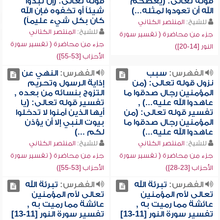
قوله تعالى: (يعظكم
قوله تعالى: (إن تبدوا
الله أن تعودوا لمثله...)
شيئاً أو تخفوه فإن الله
كان بكل شيء عليماً)
للشيخ:
المنتصر الكتاني
للشيخ:
المنتصر الكتاني
جزء من محاضرة ( تفسير سورة
جزء من محاضرة ( تفسير سورة
النور [14-20])
الأحزاب [53-55])
الفهرس:
سبب
الفهرس:
النهي عن
نزول قوله تعالى: (من
إذاية الرسول وتحريم
المؤمنين رجال صدقوا ما
التزوج بنسائه من بعده ,
عاهدوا الله عليه...) ,
تفسير قوله تعالى: (يا
تفسير قوله تعالى: (من
أيها الذين آمنوا لا تدخلوا
المؤمنين رجال صدقوا ما
بيوت النبي إلا أن يؤذن
عاهدوا الله عليه...)
لكم ...)
للشيخ:
المنتصر الكتاني
للشيخ:
المنتصر الكتاني
جزء من محاضرة ( تفسير سورة
جزء من محاضرة ( تفسير سورة
الأحزاب [23-28])
الأحزاب [53-55])
الفهرس:
تبرئة الله
الفهرس:
تبرئة الله
تعالى لأم المؤمنين
تعالى لأم المؤمنين
عائشة مما رميت به ,
عائشة مما رميت به ,
تفسير سورة النور [11-13]
تفسير سورة النور [11-13]