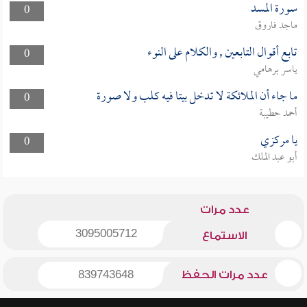
سورة المسد
0
ماجد فاروق
تابع أقوال التابعين , والكلام على النوء
0
ياسر برهامي
ما جاء أن الملائكة لا تدخل بيتا فيه كلب ولا صورة
0
أحمد حطيبة
يا مركزي
0
أبو عبد الملك
عدد مرات
3095005712
الاستماع
عدد مرات الحفظ
839743648