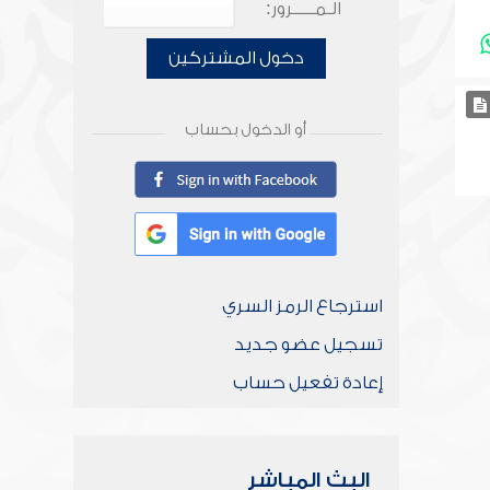
الـمـــــرور:
دخول المشتركين
أو الدخول بحساب
استرجاع الرمز السري
تسجيل عضو جديد
إعادة تفعيل حساب
البث المباشر