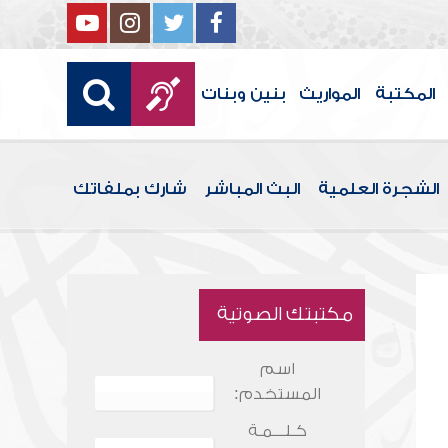
المكتبة
المواريث
بنين وبنات
الشجرة العلمية
البث المباشر
شارك بملفاتك
مكتبتك الصوتية
اسم
المستخدم:
كـلـــمـة