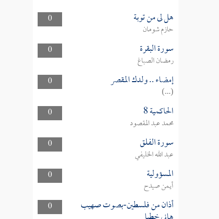
هل لى من توبة
0
حازم شومان
سورة البقرة
0
رمضان الصباغ
إمضاء .. ولدك المقصر
0
(...)
الحاكمية 8
0
محمد عبد المقصود
سورة الفلق
0
عبد الله الخليفي
المسؤولية
0
أيمن صيدح
أذان من فلسطين-بصوت صهيب
0
هاني خطبا