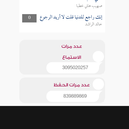
صهيب هاني خطبا
إنك راجع للدنيا قلت لا أريد الرجوع
0
خالد الراشد
عدد مرات
الاستماع
3095020257
عدد مرات الحفظ
839889869