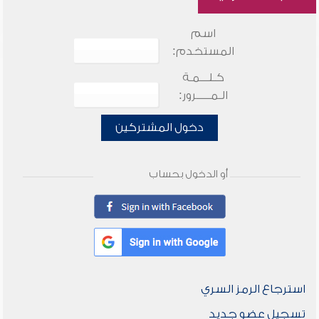
اسم
المستخدم:
كـلـــمـة
الـمـــــرور:
دخول المشتركين
أو الدخول بحساب
استرجاع الرمز السري
تسجيل عضو جديد