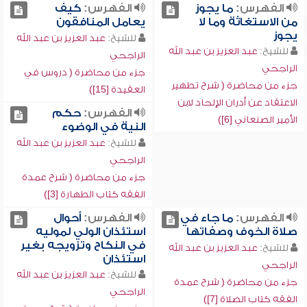
الفهرس:
ما يجوز
الفهرس:
كيف
من الاستغاثة وما لا
يعامل المنافقون
يجوز
للشيخ:
عبد العزيز بن عبد الله
للشيخ:
عبد العزيز بن عبد الله
الراجحي
الراجحي
جزء من محاضرة ( دروس في
جزء من محاضرة ( شرح تطهير
العقيدة [15])
الاعتقاد عن أدران الإلحاد لابن
الفهرس:
حكم
الأمير الصنعاني [6])
النية في الوضوء
للشيخ:
عبد العزيز بن عبد الله
الراجحي
جزء من محاضرة ( شرح عمدة
الفقه كتاب الطهارة [3])
الفهرس:
ما جاء في
الفهرس:
أحوال
صلاة الخوف وصفاتها
استئذان الولي لموليه
في النكاح وتزويجه بغير
للشيخ:
عبد العزيز بن عبد الله
استئذان
الراجحي
للشيخ:
عبد العزيز بن عبد الله
جزء من محاضرة ( شرح عمدة
الراجحي
الفقه كتاب الصلاة [7])