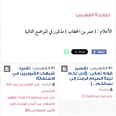
صفحة الفهرس
الأعلام : ( عمر بن الخطاب ) مذكور في المواضع التالية
الفهرس:
تفسير
الفهرس:
تفنيد
قوله تعالى: (أحل لكم
شبهات القبوريين في
ليلة الصيام الرفث إلى
الاستغاثة
نسائكم...)
للشيخ:
عبد العزيز بن عبد الله
للشيخ:
الراجحي
جزء من محاضرة ( )
جزء من محاضرة ( شرح تطهير
الاعتقاد عن أدران الإلحاد لابن
الأمير الصنعاني [6])