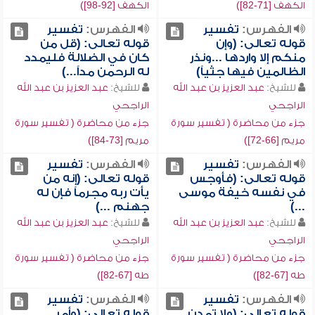
الكهف [71-82])
الكهف [92-98])
الفهرس:
تفسير
الفهرس:
تفسير
قوله تعالى: (وإن
قوله تعالى: (قل من
منكم إلا واردها ...ونذر
كان في الضلالة فليمدد
الظالمين فيها جثياً)
له الرحمن مداً...)
للشيخ:
عبد العزيز بن عبد الله
للشيخ:
عبد العزيز بن عبد الله
الراجحي
الراجحي
جزء من محاضرة ( تفسير سورة
جزء من محاضرة ( تفسير سورة
مريم [66-72])
مريم [73-84])
الفهرس:
تفسير
الفهرس:
تفسير
قوله تعالى: (فأوجس
قوله تعالى: (إنه من
في نفسه خيفة موسى
يأت ربه مجرماً فإن له
...)
جهنم ...)
للشيخ:
عبد العزيز بن عبد الله
للشيخ:
عبد العزيز بن عبد الله
الراجحي
الراجحي
جزء من محاضرة ( تفسير سورة
جزء من محاضرة ( تفسير سورة
طه [67-82])
طه [67-82])
الفهرس:
تفسير
الفهرس:
تفسير
قوله تعالى: (ولا تمدن
قوله تعالى: (وأمر