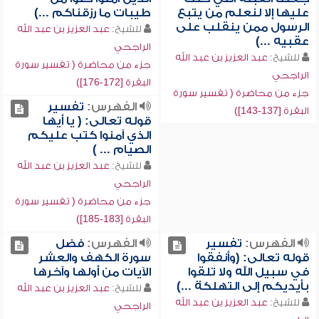
عليها إلا لنعلم من يتبع
طيبات ما رزقناكم ...)
الرسول ممن ينقلب على
للشيخ:
عبد العزيز بن عبد الله
عقبيه ...)
الراجحي
للشيخ:
عبد العزيز بن عبد الله
جزء من محاضرة ( تفسير سورة
الراجحي
البقرة [172-176])
جزء من محاضرة ( تفسير سورة
الفهرس:
تفسير
البقرة [137-143])
قوله تعالى: ( يا أيها
الذي آمنوا كتب عليكم
الصيام ... )
للشيخ:
عبد العزيز بن عبد الله
الراجحي
جزء من محاضرة ( تفسير سورة
البقرة [183-185])
الفهرس:
تفسير
الفهرس:
فضل
قوله تعالى: (وأنفقوا
سورة الكهف والعشر
في سبيل الله ولا تلقوا
الآيات من أولها وآخرها
بأيديكم إلى التهلكة ...)
للشيخ:
عبد العزيز بن عبد الله
للشيخ:
عبد العزيز بن عبد الله
الراجحي