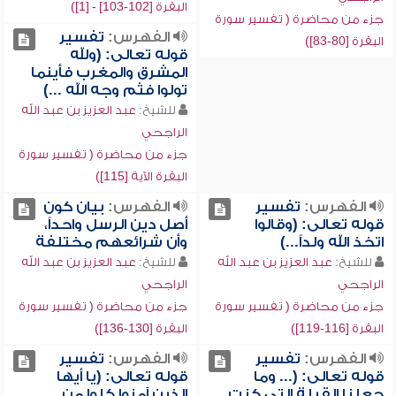
البقرة [102-103] - [1])
جزء من محاضرة ( تفسير سورة
الفهرس:
تفسير
البقرة [80-83])
قوله تعالى: (ولله
المشرق والمغرب فأينما
تولوا فثم وجه الله ...)
للشيخ:
عبد العزيز بن عبد الله
الراجحي
جزء من محاضرة ( تفسير سورة
البقرة الآية [115])
الفهرس:
تفسير
الفهرس:
بيان كون
قوله تعالى: (وقالوا
أصل دين الرسل واحداً،
اتخذ الله ولداً...)
وأن شرائعهم مختلفة
للشيخ:
عبد العزيز بن عبد الله
للشيخ:
عبد العزيز بن عبد الله
الراجحي
الراجحي
جزء من محاضرة ( تفسير سورة
جزء من محاضرة ( تفسير سورة
البقرة [116-119])
البقرة [130-136])
الفهرس:
تفسير
الفهرس:
تفسير
قوله تعالى: (... وما
قوله تعالى: (يا أيها
جعلنا القبلة التي كنت
الذين آمنوا كلوا من