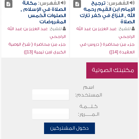
الفهرس:
ترجيح
الفهرس:
مكانة
الإمام ابن القيم رحمه
الصلاة في الإسلام ,
الله , النزاع في كفر تارك
الصلوات الخمس
الصلاة
المفروضات
للشيخ:
عبد العزيز بن عبد الله
للشيخ:
عبد العزيز بن عبد الله
الراجحي
الراجحي
جزء من محاضرة ( دروس في
جزء من محاضرة ( شرح الوصية
العقيدة [14])
الكبرى لابن تيمية [13])
مكتبتك الصوتية
اسم
المستخدم:
كـلـــمـة
الـمـــــرور:
دخول المشتركين