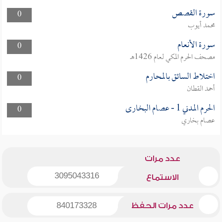
سورة القصص
0
محمد أيوب
سورة الأنعام
0
مصحف الحرم المكي لعام 1426هـ
اختلاط السائق بالمحارم
0
أحمد القطان
الحرم المدني 1 - عصام البخارى
0
عصام بخاري
عدد مرات
3095043316
الاستماع
عدد مرات الحفظ
840173328