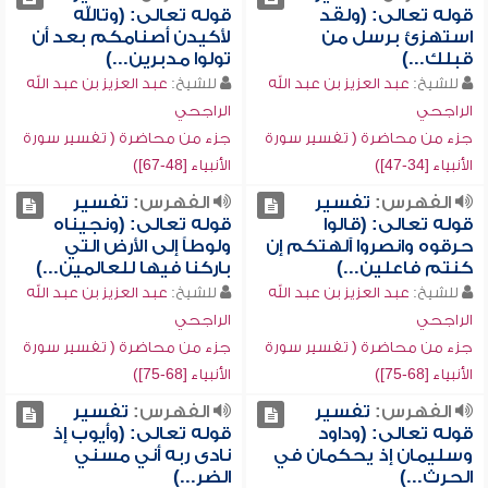
قوله تعالى: (ولقد
قوله تعالى: (وتالله
استهزئ برسل من
لأكيدن أصنامكم بعد أن
قبلك...)
تولوا مدبرين...)
للشيخ:
عبد العزيز بن عبد الله
للشيخ:
عبد العزيز بن عبد الله
الراجحي
الراجحي
جزء من محاضرة ( تفسير سورة
جزء من محاضرة ( تفسير سورة
الأنبياء [34-47])
الأنبياء [48-67])
الفهرس:
تفسير
الفهرس:
تفسير
قوله تعالى: (قالوا
قوله تعالى: (ونجيناه
حرقوه وانصروا آلهتكم إن
ولوطاً إلى الأرض التي
كنتم فاعلين...)
باركنا فيها للعالمين...)
للشيخ:
عبد العزيز بن عبد الله
للشيخ:
عبد العزيز بن عبد الله
الراجحي
الراجحي
جزء من محاضرة ( تفسير سورة
جزء من محاضرة ( تفسير سورة
الأنبياء [68-75])
الأنبياء [68-75])
الفهرس:
تفسير
الفهرس:
تفسير
قوله تعالى: (وداود
قوله تعالى: (وأيوب إذ
وسليمان إذ يحكمان في
نادى ربه أني مسني
الحرث...)
الضر...)