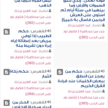
قوله تعالى: (لذي خلق
لبس المرأة حزاماً من
السموات والأرض وما
الذهب
بينهما في ستة أيام ثم
للشيخ:
عبد العزيز بن باز
استوى على العرش
جزء من محاضرة ( فتاوى نور
الرحمن فاسأل به خبيرًا)
على الدرب (382))
للشيخ:
عبد العزيز بن باز
الفهرس:
حكم
جزء من محاضرة ( فتاوى نور
الطبيب إذا توفي
على الدرب (382))
مريض بعد إعطائه إياه
إبرة دون تفريط منه
للشيخ:
عبد العزيز بن باز
جزء من محاضرة ( فتاوى نور
على الدرب (383))
الفهرس:
حكم من
الفهرس:
حكم زكاة
يعجز عن النطق
الثمار
ببعض الكلمات عند قراءة
للشيخ:
عبد العزيز بن باز
القرآن الكريم
جزء من محاضرة ( فتاوى نور
للشيخ:
عبد العزيز بن باز
على الدرب (384))
جزء من محاضرة ( فتاوى نور
الفهرس:
الحذر من
على الدرب (383))
الرياء ومراعاة الإخلاص