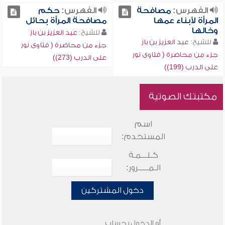
الفهرس:
مصافحة
الفهرس:
حكم
المرأة لأبناء عمها
مصافحة المرأة بحائل
وخالها
للشيخ:
عبد العزيز بن باز
للشيخ:
عبد العزيز بن باز
جزء من محاضرة ( فتاوى نور
جزء من محاضرة ( فتاوى نور
على الدرب (273))
على الدرب (199))
مكتبتك الصوتية
اسم
المستخدم:
كـلـــمـة
الـمـــــرور:
دخول المشتركين
أو الدخول بحساب