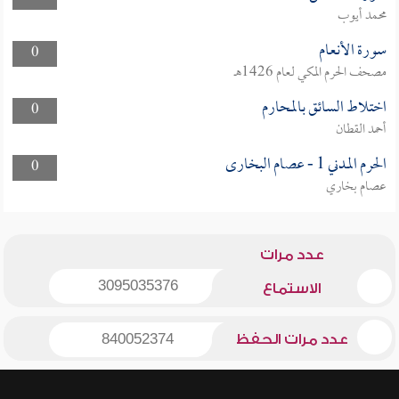
محمد أيوب
سورة الأنعام
0
مصحف الحرم المكي لعام 1426هـ
اختلاط السائق بالمحارم
0
أحمد القطان
الحرم المدني 1 - عصام البخارى
0
عصام بخاري
عدد مرات
3095035376
الاستماع
عدد مرات الحفظ
840052374