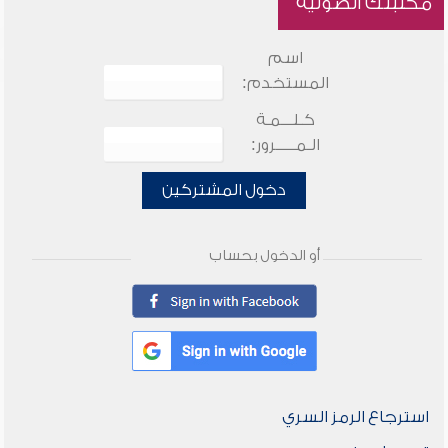
مكتبتك الصوتية
اسم
المستخدم:
كـلـــمـة
الـمـــــرور:
دخول المشتركين
أو الدخول بحساب
استرجاع الرمز السري