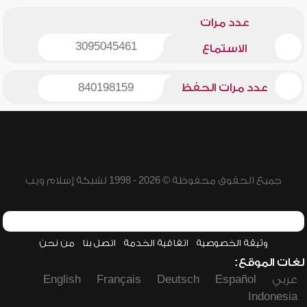
عدد مرات
3095045461
الاستماع
عدد مرات الحفظ
840198159
جميع الحقوق محفوظة © 2026 - 1998 لشبكة إسلام ويب
وثيقة الخصوصية
اتفاقية الخدمة
اتصل بنا
من نحن
لغات الموقع:
عربي
Español
Deutsch
Français
English
Indonesia