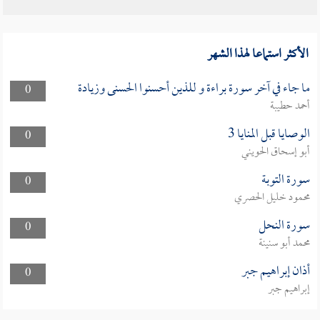
الأكثر استماعا لهذا الشهر
ما جاء في آخر سورة براءة و للذين أحسنوا الحسنى وزيادة
0
أحمد حطيبة
الوصايا قبل المنايا 3
0
أبو إسحاق الحويني
سورة التوبة
0
محمود خليل الحصري
سورة النحل
0
محمد أبو سنينة
أذان إبراهيم جبر
0
إبراهيم جبر