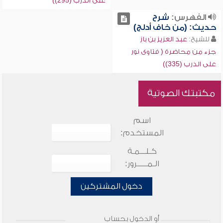
على الدرب (295))
الفهرس:
شرح
حديث: (من خاف أدلج)
للشيخ:
عبد العزيز بن باز
جزء من محاضرة ( فتاوى نور
على الدرب (335))
مكتبتك الصوتية
اسم
المستخدم:
كـلـــمـة
الـمـــــرور:
دخول المشتركين
أو الدخول بحساب