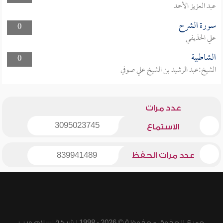
عبد العزيز الأحمد
سورة الشرح
0
علي الحذيفي
الشاطبية
0
الشيخ:عبد الرشيد بن الشيخ علي صوفي
عدد مرات
3095023745
الاستماع
عدد مرات الحفظ
839941489
جميع الحقوق محفوظة © 2026 - 1998 لشبكة إسلام ويب