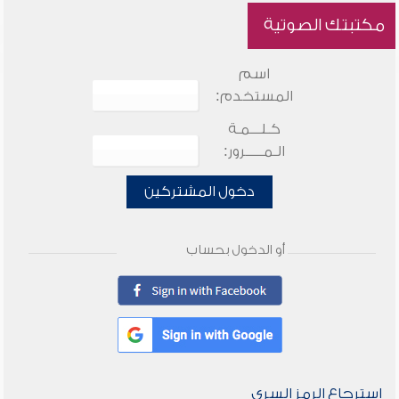
مكتبتك الصوتية
اسم
المستخدم:
كـلـــمـة
الـمـــــرور:
دخول المشتركين
أو الدخول بحساب
استرجاع الرمز السري