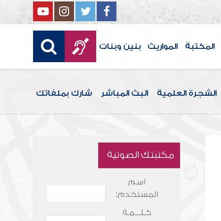
المكتبة
المواريث
بنين وبنات
الشجرة العلمية
البث المباشر
شارك بملفاتك
مكتبتك الصوتية
اسم
المستخدم:
كـلـــمـة