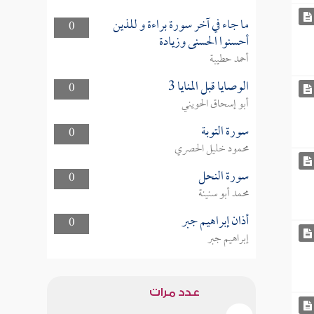
ما جاء في آخر سورة براءة و للذين
0
أحسنوا الحسنى وزيادة
أحمد حطيبة
الوصايا قبل المنايا 3
0
أبو إسحاق الحويني
سورة التوبة
0
محمود خليل الحصري
سورة النحل
0
محمد أبو سنينة
أذان إبراهيم جبر
0
إبراهيم جبر
عدد مرات