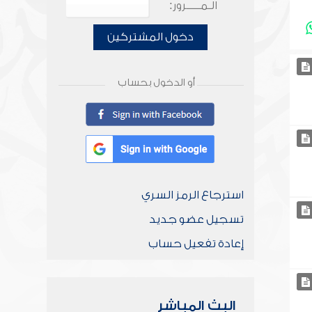
الـمـــــرور:
دخول المشتركين
أو الدخول بحساب
استرجاع الرمز السري
تسجيل عضو جديد
إعادة تفعيل حساب
البث المباشر