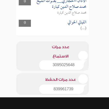
الأذان -الحجازي__ بصوت الشيخ
0
محمد صلاح الدين كبارة
محمد صلاح الدين كبارة
الليالي الخوالي
0
(...)
عدد مرات
الاستماع
3095025648
عدد مرات الحفظ
839961739