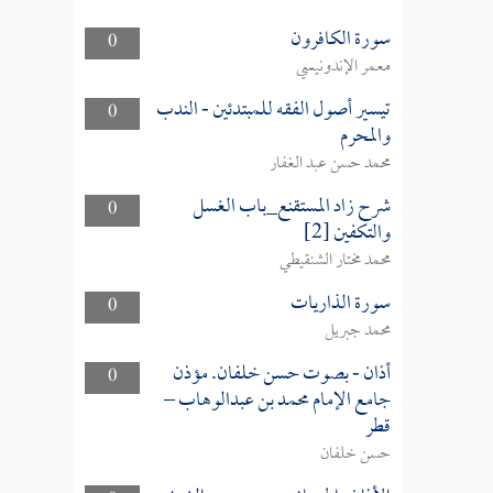
سورة الكافرون
0
معمر الإندونيسي
تيسير أصول الفقه للمبتدئين - الندب
0
والمحرم
محمد حسن عبد الغفار
شرح زاد المستقنع_باب الغسل
0
والتكفين [2]
محمد مختار الشنقيطي
سورة الذاريات
0
محمد جبريل
أذان - بصوت حسن خلفان. مؤذن
0
جامع الإمام محمد بن عبدالوهاب –
قطر
حسن خلفان