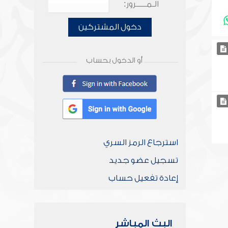
الـمـــــرور:
دخول المشتركين
أو الدخول بحساب
استرجاع الرمز السري
تسجيل عضو جديد
إعادة تفعيل حساب
البث المباشر