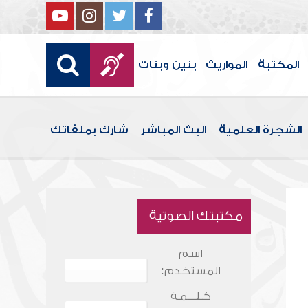
المكتبة
المواريث
بنين وبنات
الشجرة العلمية
البث المباشر
شارك بملفاتك
مكتبتك الصوتية
اسم
المستخدم:
كـلـــمـة