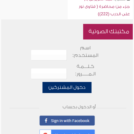
جزء من محاضرة ( فتاوى نور
على الدرب (222))
مكتبتك الصوتية
اسم
المستخدم:
كـلـــمـة
الـمـــــرور:
دخول المشتركين
أو الدخول بحساب