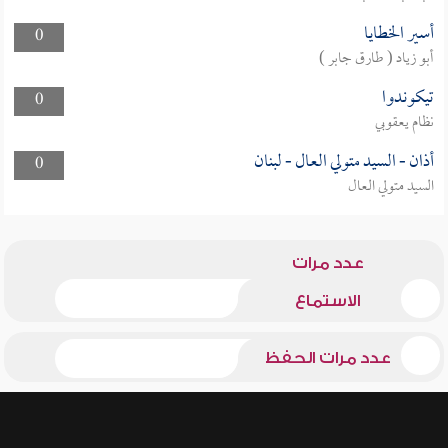
أسير الخطايا
0
أبو زياد ( طارق جابر )
تيكوندوا
0
نظام يعقوبي
أذان - السيد متولي العال - لبنان
0
السيد متولي العال
عدد مرات
الاستماع
عدد مرات الحفظ