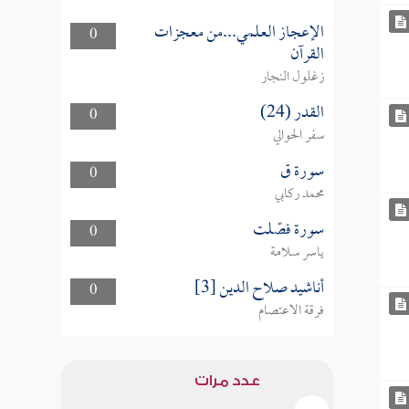
الإعجاز العلمي...من معجزات
0
القرآن
زغلول النجار
القدر (24)
0
سفر الحوالي
سورة ق
0
محمد ركابي
سورة فصّلت
0
ياسر سلامة
أناشيد صلاح الدين [3]
0
فرقة الاعتصام
عدد مرات