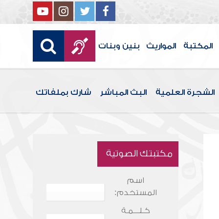
المكتبة
المواريث
بنين وبنات
الشجرة العلمية
البث المباشر
شارك بملفاتك
مكتبتك الصوتية
اسم
المستخدم:
كـلـــمـة