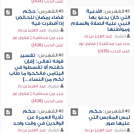
على الدرب (434))
الفهرس:
الأدعية
الفهرس:
حكم
التي كان يدعو بها
قضاء رمضان للحائض
النبي عليه الصلاة والسلام
إذا أفطرت فيه
ومواطنها
للشيخ:
عبد العزيز بن باز
للشيخ:
عبد العزيز بن باز
جزء من محاضرة ( فتاوى نور
جزء من محاضرة ( فتاوى نور
على الدرب (436))
على الدرب (435))
الفهرس:
تفسير
قوله تعالى: (فإن
خفتم ألا تقسطوا في
اليتامى فانكحوا ما طاب
لكم من النساء...)
للشيخ:
عبد العزيز بن باز
جزء من محاضرة ( فتاوى نور
على الدرب (438))
الفهرس:
حكم
الفهرس:
حكم
لبس الملابس التي
تأدية العمرة عن
عليها صور
الوالدين في وقت واحد
للشيخ:
عبد العزيز بن باز
للشيخ:
عبد العزيز بن باز