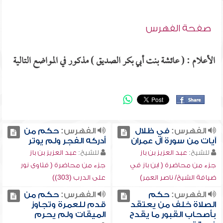
صفحة الفهرس
الأعلام : ( عائشة بنت أبي بكر الصديق ) مذكور في المواضع التالية
الفهرس:
في ظلال
الفهرس:
حكم من
آيات من سورة آل عمران
أدركه الفجر ولم يوتر
للشيخ:
عبد العزيز بن باز
للشيخ:
عبد العزيز بن باز
جزء من محاضرة ( ابن باز في
جزء من محاضرة ( فتاوى نور
ضيافة الشيخ/ ناصر العمر)
على الدرب (303))
الفهرس:
حكم
الفهرس:
حكم من
الصلاة خلف من يعتقد
قدم للعمرة وتجاوز
بأصحاب القبور ما يقدح
الميقات ولم يحرم