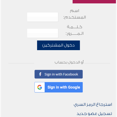
اسم
المستخدم:
كـلـــمـة
الـمـــــرور:
دخول المشتركين
أو الدخول بحساب
استرجاع الرمز السري
تسجيل عضو جديد