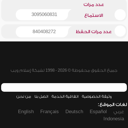
عدد مرات
3095060831
الاستماع
عدد مرات الحفظ
840408272
جميع الحقوق محفوظة © 2026 - 1998 لشبكة إسلام ويب
وثيقة الخصوصية
اتفاقية الخدمة
اتصل بنا
من نحن
لغات الموقع:
عربي
Español
Deutsch
Français
English
Indonesia